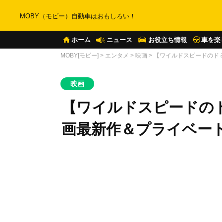
MOBY（モビー）自動車はおもしろい！
ホーム
ニュース
お役立ち情報
車を楽
MOBY[モビー]
>
エンタメ
>
映画
>
【ワイルドスピードのド
映画
【ワイルドスピードの
画最新作＆プライベー