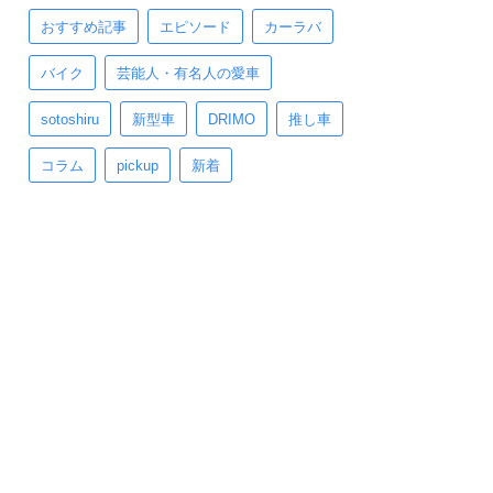
おすすめ記事
エピソード
カーラバ
バイク
芸能人・有名人の愛車
sotoshiru
新型車
DRIMO
推し車
コラム
pickup
新着