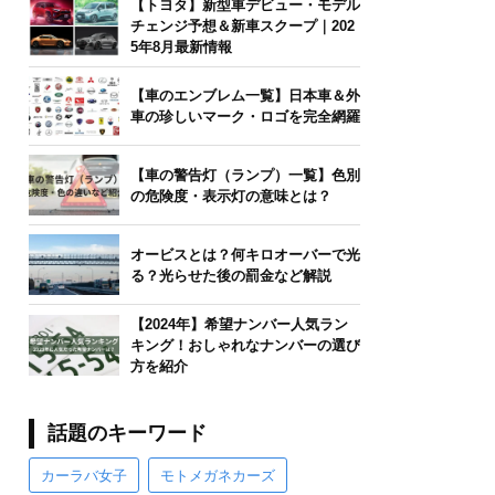
【トヨタ】新型車デビュー・モデル
チェンジ予想＆新車スクープ｜202
5年8月最新情報
【車のエンブレム一覧】日本車＆外
車の珍しいマーク・ロゴを完全網羅
【車の警告灯（ランプ）一覧】色別
の危険度・表示灯の意味とは？
オービスとは？何キロオーバーで光
る？光らせた後の罰金など解説
【2024年】希望ナンバー人気ラン
キング！おしゃれなナンバーの選び
方を紹介
話題のキーワード
カーラバ女子
モトメガネカーズ