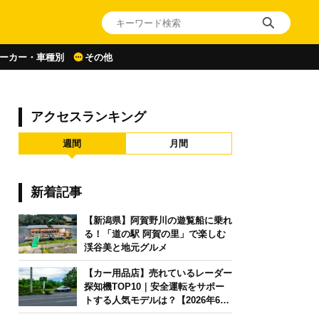
ーカー・車種別
その他
アクセスランキング
週間
月間
新着記事
【新潟県】阿賀野川の遊覧船に乗れ
る！「道の駅 阿賀の里」で楽しむ
渓谷美と地元グルメ
【カー用品店】売れているレーダー
探知機TOP10｜安全運転をサポー
トする人気モデルは？【2026年6月
版】