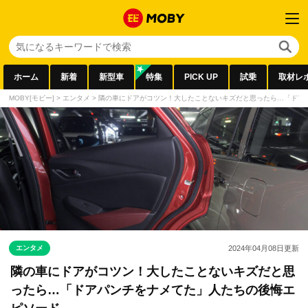
ホーム
新着
新型車
特集
PICK UP
試乗
取材レ
MOBY[モビー]
>
エンタメ
>
隣の車にドアがコツン！大したことないキズだと思ったら…「ドア
エンタメ
2024年04月08日
更新
隣の車にドアがコツン！大したことないキズだと思
ったら…「ドアパンチをナメてた」人たちの後悔エ