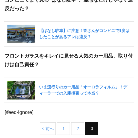
反だった？
フロントガラスをキレイに見せる人気のカー用品、取り付
けは自己責任？
[/feed-ignore]
< 前へ
1
2
3