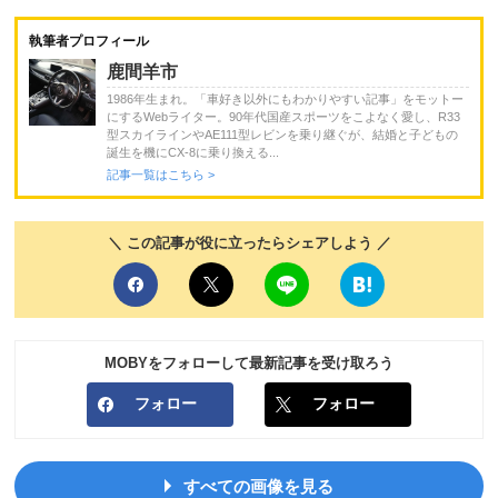
執筆者プロフィール
鹿間羊市
1986年生まれ。「車好き以外にもわかりやすい記事」をモットー
にするWebライター。90年代国産スポーツをこよなく愛し、R33
型スカイラインやAE111型レビンを乗り継ぐが、結婚と子どもの
誕生を機にCX-8に乗り換える...
記事一覧はこちら >
＼ この記事が役に立ったらシェアしよう ／
MOBYをフォローして最新記事を受け取ろう
フォロー
フォロー
すべての画像を見る