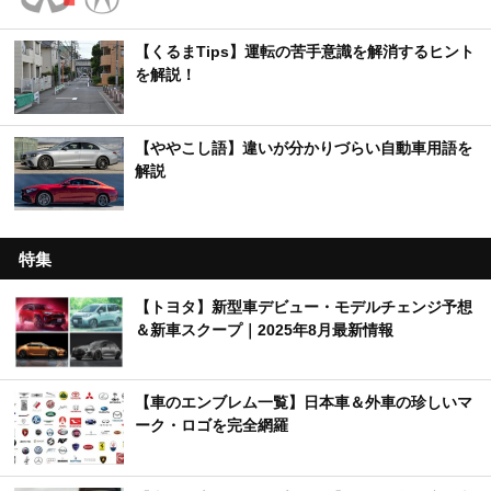
【くるまTips】運転の苦手意識を解消するヒント
を解説！
【ややこし語】違いが分かりづらい自動車用語を
解説
特集
【トヨタ】新型車デビュー・モデルチェンジ予想
＆新車スクープ｜2025年8月最新情報
【車のエンブレム一覧】日本車＆外車の珍しいマ
ーク・ロゴを完全網羅