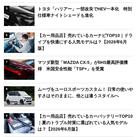
トヨタ「ハリアー」一部改良でHEV一本化 特別
5
仕様車ナイトシェードも進化
【カー用品店】売れているカーナビTOP10｜ドラ
6
イブを快適にする人気モデルは？【2026年6月
版】
マツダ新型「MAZDA CX-5」がIIHS最高評価獲
7
得 米国安全性能「TSP+」を受賞
ムーヴをユーロスポーツカスタム！ 日常の使いや
8
すさはそのままに、他とは違うスタイルへ
【カー用品店】売れているカーバッテリーTOP10
9
｜夏のトラブル対策に選ばれている人気モデル
は？【2026年6月版】