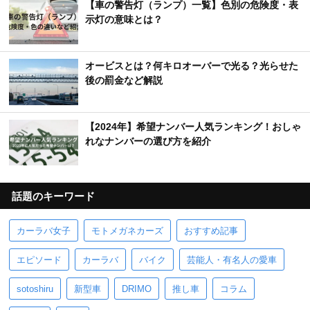
【車の警告灯（ランプ）一覧】色別の危険度・表
示灯の意味とは？
オービスとは？何キロオーバーで光る？光らせた
後の罰金など解説
【2024年】希望ナンバー人気ランキング！おしゃ
れなナンバーの選び方を紹介
話題のキーワード
カーラバ女子
モトメガネカーズ
おすすめ記事
エピソード
カーラバ
バイク
芸能人・有名人の愛車
sotoshiru
新型車
DRIMO
推し車
コラム