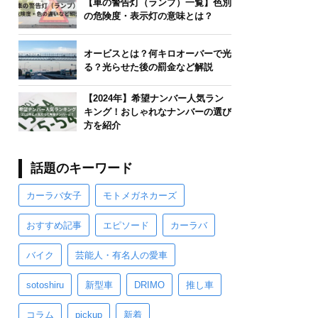
【車の警告灯（ランプ）一覧】色別
の危険度・表示灯の意味とは？
オービスとは？何キロオーバーで光
る？光らせた後の罰金など解説
【2024年】希望ナンバー人気ラン
キング！おしゃれなナンバーの選び
方を紹介
話題のキーワード
カーラバ女子
モトメガネカーズ
おすすめ記事
エピソード
カーラバ
バイク
芸能人・有名人の愛車
sotoshiru
新型車
DRIMO
推し車
コラム
pickup
新着