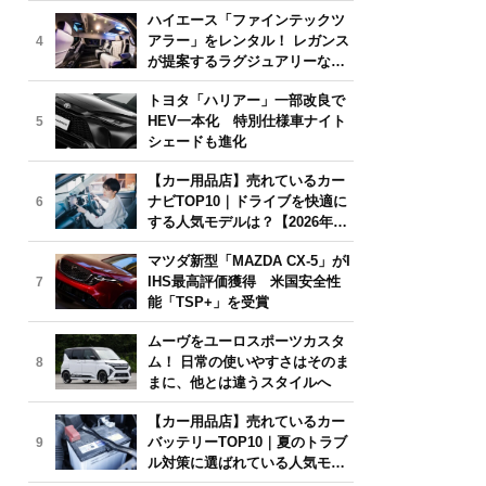
気モデルは？【2026年6月版】
ハイエース「ファインテックツ
アラー」をレンタル！ レガンス
4
が提案するラグジュアリーな移
動体験
トヨタ「ハリアー」一部改良で
HEV一本化 特別仕様車ナイト
5
シェードも進化
【カー用品店】売れているカー
ナビTOP10｜ドライブを快適に
6
する人気モデルは？【2026年6
月版】
マツダ新型「MAZDA CX-5」がI
IHS最高評価獲得 米国安全性
7
能「TSP+」を受賞
ムーヴをユーロスポーツカスタ
ム！ 日常の使いやすさはそのま
8
まに、他とは違うスタイルへ
【カー用品店】売れているカー
バッテリーTOP10｜夏のトラブ
9
ル対策に選ばれている人気モデ
ルは？【2026年6月版】