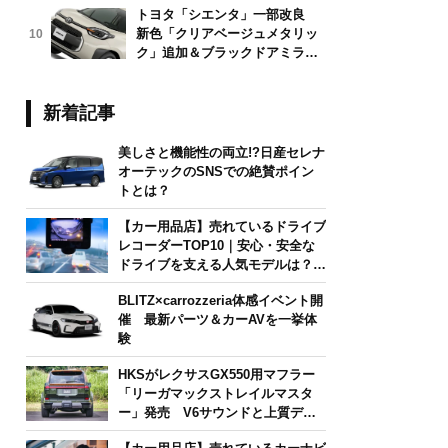
トヨタ「シエンタ」一部改良
新色「クリアベージュメタリッ
10
ク」追加＆ブラックドアミラー
採用
新着記事
美しさと機能性の両立!?日産セレナ
オーテックのSNSでの絶賛ポイン
トとは？
【カー用品店】売れているドライブ
レコーダーTOP10｜安心・安全な
ドライブを支える人気モデルは？
【2026年6月版】
BLITZ×carrozzeria体感イベント開
催 最新パーツ＆カーAVを一挙体
験
HKSがレクサスGX550用マフラー
「リーガマックストレイルマスタ
ー」発売 V6サウンドと上質デザ
インを両立