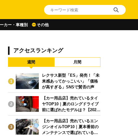
ーカー・車種別
その他
アクセスランキング
週間
月間
レクサス新型「ES」発売！「未
来感あってかっこいい」「価格
1
が高すぎる」SNSで賛否の声
【カー用品店】売れているタイ
ヤTOP10｜夏のロングドライブ
2
前に選ばれたモデルは？【2026
年6月版】
【カー用品店】売れているエン
ジンオイルTOP10｜夏本番前の
3
メンテナンスで選ばれている人