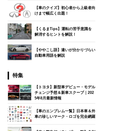
【車のクイズ】初心者から上級者向
けまで幅広く出題！
【くるまTips】運転の苦手意識を
解消するヒントを解説！
【ややこし語】違いが分かりづらい
自動車用語を解説
特集
【トヨタ】新型車デビュー・モデル
チェンジ予想＆新車スクープ｜202
5年8月最新情報
【車のエンブレム一覧】日本車＆外
車の珍しいマーク・ロゴを完全網羅