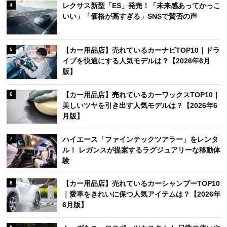
レクサス新型「ES」発売！「未来感あってかっこ
4
いい」「価格が高すぎる」SNSで賛否の声
【カー用品店】売れているカーナビTOP10｜ドラ
5
イブを快適にする人気モデルは？【2026年6月
版】
【カー用品店】売れているカーワックスTOP10｜
6
美しいツヤを引き出す人気モデルは？【2026年6
月版】
ハイエース「ファインテックツアラー」をレンタ
7
ル！ レガンスが提案するラグジュアリーな移動体
験
【カー用品店】売れているカーシャンプーTOP10
8
｜愛車をきれいに保つ人気アイテムは？【2026年
6月版】