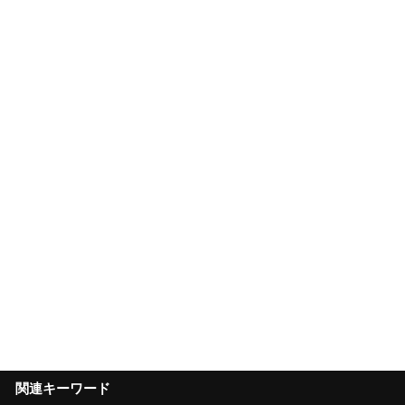
関連キーワード