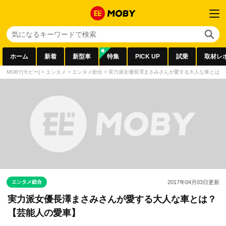
ホーム
新着
新型車
特集
PICK UP
試乗
取材レ
MOBY[モビー]
>
エンタメ
>
エンタメ総合
>
実力派女優長澤まさみさんが愛する大人な車とは？
エンタメ総合
2017年04月03日
更新
実力派女優長澤まさみさんが愛する大人な車とは？
【芸能人の愛車】