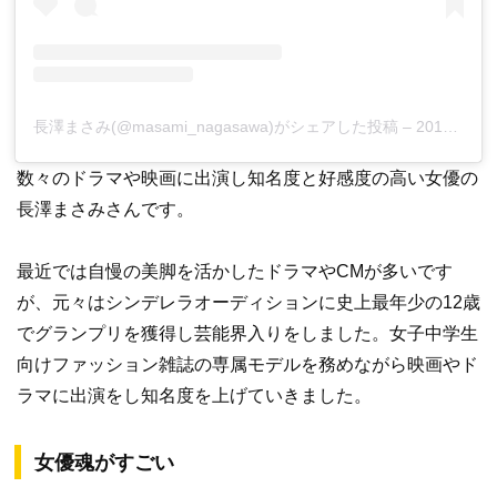
長澤まさみ(@masami_nagasawa)がシェアした投稿
–
2018年 9月月28日午前5時49分PDT
数々のドラマや映画に出演し知名度と好感度の高い女優の
長澤まさみさんです。
最近では自慢の美脚を活かしたドラマやCMが多いです
が、元々はシンデレラオーディションに史上最年少の12歳
でグランプリを獲得し芸能界入りをしました。女子中学生
向けファッション雑誌の専属モデルを務めながら映画やド
ラマに出演をし知名度を上げていきました。
女優魂がすごい