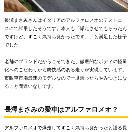
長澤まさみさんはイタリアのアルファロメオのテストコー
スにて試乗したそうです。本人も「爆走させてもらったん
ですけど、すごく気持ち良かったです。」と満足した様子
でした。
老舗のブランドだからこそできた、徹底的なボディの軽量
化へのこだわりから爽快感のある走りが実現しています。
市販車市場最速のモデルなので一度乗ったらやみつきにな
ること間違いなしです。
長澤まさみの愛車はアルファロメオ？
アルファロメオで爆走してすごく気持ち良かったと語る長