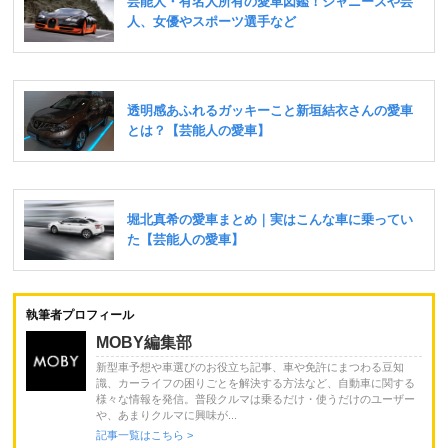
執筆者プロフィール
MOBY編集部
新型車予想や車選びのお役立ち記事、車や免許にまつわる豆知
識、カーライフの困りごとを解決する方法など、自動車に関する
様々な情報を発信。普段クルマは乗るだけ・使うだけのユーザー
や、あまりクルマに興味が...
記事一覧はこちら >