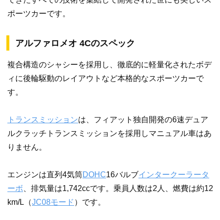
ポーツカーです。
アルファロメオ 4Cのスペック
複合構造のシャシーを採用し、徹底的に軽量化されたボデ
ィに後輪駆動のレイアウトなど本格的なスポーツカーで
す。
トランスミッション
は、フィアット独自開発の6速デュア
ルクラッチトランスミッションを採用しマニュアル車はあ
りません。
エンジンは直列4気筒
DOHC
16バルブ
インタークーラー
タ
ーボ
、排気量は1,742ccです。乗員人数は2人、燃費は約12
km/L（
JC08モード
）です。