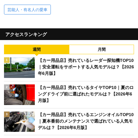
芸能人・有名人の愛車
アクセスランキング
週間
月間
【カー用品店】売れているレーダー探知機TOP10
1
｜安全運転をサポートする人気モデルは？【2026
年6月版】
【カー用品店】売れているタイヤTOP10｜夏のロ
2
ングドライブ前に選ばれたモデルは？【2026年6
月版】
【カー用品店】売れているエンジンオイルTOP10
3
｜夏本番前のメンテナンスで選ばれている人気モ
デルは？【2026年6月版】