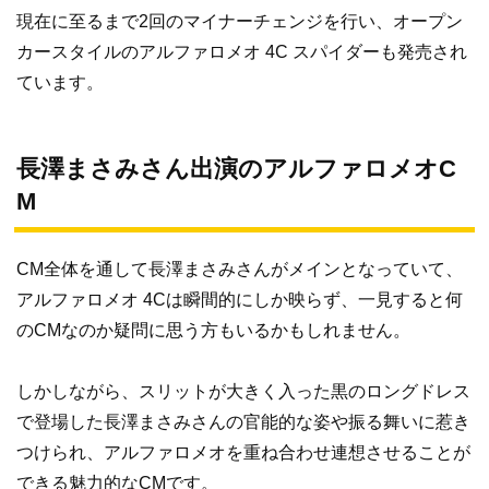
現在に至るまで2回のマイナーチェンジを行い、オープン
カースタイルのアルファロメオ 4C スパイダーも発売され
ています。
長澤まさみさん出演のアルファロメオC
M
CM全体を通して長澤まさみさんがメインとなっていて、
アルファロメオ 4Cは瞬間的にしか映らず、一見すると何
のCMなのか疑問に思う方もいるかもしれません。
しかしながら、スリットが大きく入った黒のロングドレス
で登場した長澤まさみさんの官能的な姿や振る舞いに惹き
つけられ、アルファロメオを重ね合わせ連想させることが
できる魅力的なCMです。