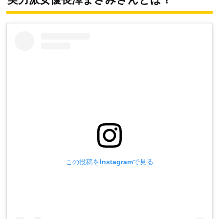
この投稿をInstagramで見る