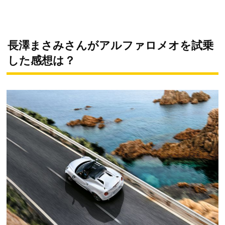
長澤まさみさんがアルファロメオを試乗
した感想は？