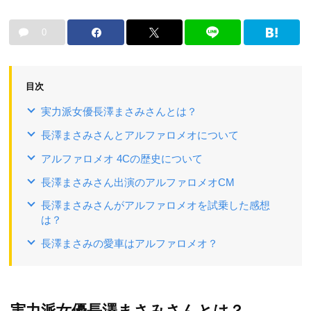
0
目次
実力派女優長澤まさみさんとは？
長澤まさみさんとアルファロメオについて
アルファロメオ 4Cの歴史について
長澤まさみさん出演のアルファロメオCM
長澤まさみさんがアルファロメオを試乗した感想
は？
長澤まさみの愛車はアルファロメオ？
実力派女優長澤まさみさんとは？