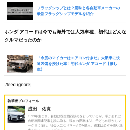
ホンダ アコードは今でも海外では人気車種、初代はどんな
クルマだったのか
[/feed-ignore]
執筆者プロフィール
成田 佑真
1993年生まれ。普段は医療機器販売を行っているが、暇があれば
自動車関連記事を読み漁る。現在の愛車はA4。子どもの頃からマ
ークⅡに憧れ、社会人になりマークXを購入。週末は必ず手洗い洗