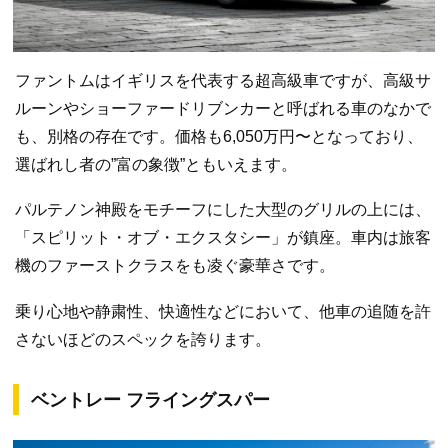
ファントムはイギリスを代表する超高級車ですが、高級サ
ルーンやショーファードリブンカーと呼ばれる車のなかで
も、別格の存在です。価格も6,050万円〜となっており、
選ばれし者の”富の象徴”ともいえます。
パルテノン神殿をモチーフにした大型のグリルの上には、
「スピリット・オブ・エクスタシー」が鎮座。車内は旅客
機のファーストクラスをも凌ぐ豪華さです。
乗り心地や静粛性、快適性などにおいて、他車の追随を許
さないほどのスペックを誇ります。
ベントレー フライングスパー