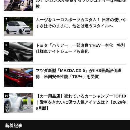
ル！ レガンスが提案するラグジュアリーな移動体
験
ムーヴをユーロスポーツカスタム！ 日常の使いや
7
すさはそのままに、他とは違うスタイルへ
トヨタ「ハリアー」一部改良でHEV一本化 特別
8
仕様車ナイトシェードも進化
マツダ新型「MAZDA CX-5」がIIHS最高評価獲
9
得 米国安全性能「TSP+」を受賞
【カー用品店】売れているカーシャンプーTOP10
10
｜愛車をきれいに保つ人気アイテムは？【2026年
6月版】
新着記事