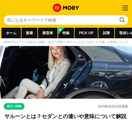
ホーム
新着
新型車
特集
PICK UP
試乗
取材レ
MOBY[モビー]
>
お役立ち情報
>
役立つ情報
>
サルーンとは？セダンとの違いや意味について解
役立つ情報
2023年05月10日
更新
サルーンとは？セダンとの違いや意味について解説