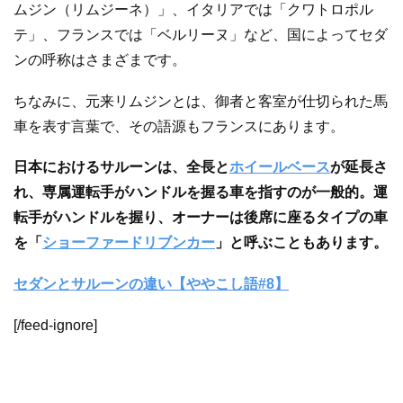
ムジン（リムジーネ）」、イタリアでは「クワトロポル
テ」、フランスでは「ベルリーヌ」など、国によってセダ
ンの呼称はさまざまです。
ちなみに、元来リムジンとは、御者と客室が仕切られた馬
車を表す言葉で、その語源もフランスにあります。
日本におけるサルーンは、全長と
ホイールベース
が延長さ
れ、専属運転手がハンドルを握る車を指すのが一般的。運
転手がハンドルを握り、オーナーは後席に座るタイプの車
を「
ショーファードリブンカー
」と呼ぶこともあります。
セダンとサルーンの違い【ややこし語#8】
[/feed-ignore]