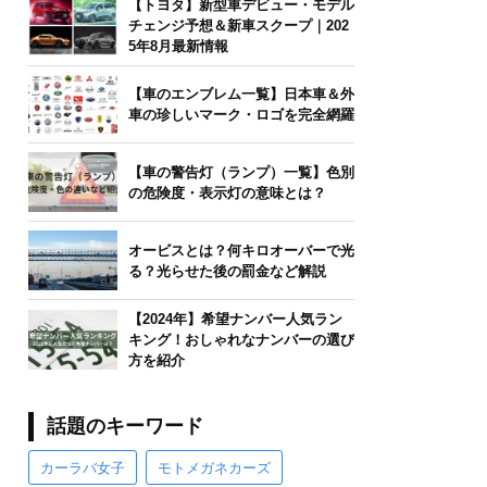
【トヨタ】新型車デビュー・モデル
チェンジ予想＆新車スクープ｜202
5年8月最新情報
【車のエンブレム一覧】日本車＆外
車の珍しいマーク・ロゴを完全網羅
【車の警告灯（ランプ）一覧】色別
の危険度・表示灯の意味とは？
オービスとは？何キロオーバーで光
る？光らせた後の罰金など解説
【2024年】希望ナンバー人気ラン
キング！おしゃれなナンバーの選び
方を紹介
話題のキーワード
カーラバ女子
モトメガネカーズ