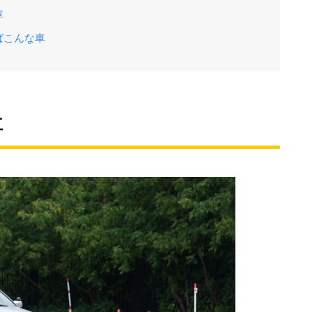
車
ばこんな車
車