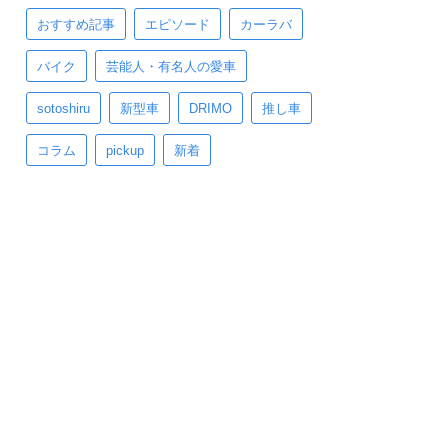
おすすめ記事
エピソード
カーラバ
バイク
芸能人・有名人の愛車
sotoshiru
新型車
DRIMO
推し車
コラム
pickup
新着