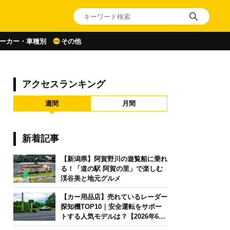
ーカー・車種別
その他
アクセスランキング
週間
月間
新着記事
【新潟県】阿賀野川の遊覧船に乗れ
る！「道の駅 阿賀の里」で楽しむ
渓谷美と地元グルメ
【カー用品店】売れているレーダー
探知機TOP10｜安全運転をサポー
トする人気モデルは？【2026年6月
版】