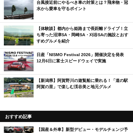
台風接近前にやるべき車の対策とは？飛来物・冠
水から愛車を守るポイント
【体験談】都内から姫路まで長距離ドライブ！立
ち寄った沼津SA・岡崎SA・刈谷SAの施設とおす
すめグルメを紹介
日産「NISMO Festival 2026」開催決定を発表
12月6日に富士スピードウェイで実施
【新潟県】阿賀野川の遊覧船に乗れる！「道の駅
阿賀の里」で楽しむ渓谷美と地元グルメ
おすすめ記事
【国産＆外車】新型デビュー・モデルチェンジ予