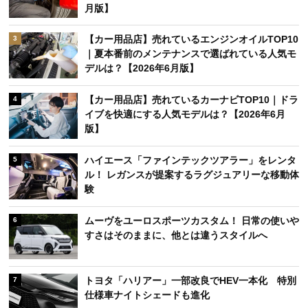
月版】
【カー用品店】売れているエンジンオイルTOP10
3
｜夏本番前のメンテナンスで選ばれている人気モ
デルは？【2026年6月版】
【カー用品店】売れているカーナビTOP10｜ドラ
4
イブを快適にする人気モデルは？【2026年6月
版】
ハイエース「ファインテックツアラー」をレンタ
5
ル！ レガンスが提案するラグジュアリーな移動体
験
ムーヴをユーロスポーツカスタム！ 日常の使いや
6
すさはそのままに、他とは違うスタイルへ
トヨタ「ハリアー」一部改良でHEV一本化 特別
7
仕様車ナイトシェードも進化