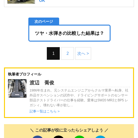
ツヤ・水弾きの比較した結果は？
1
2
次へ >
執筆者プロフィール
渡辺 喬俊
1986年生まれ、元システムエンジニアからクルマ業界へ転身、社
外品サスペンションの試作や、ドライビングサポートのセンサー
部品テストドライバーの仕事を経験。愛車はSW20 MR2とBP5 レ
ガシィ。壊れない車が欲し...
記事一覧はこちら >
＼ この記事が役に立ったらシェアしよう ／