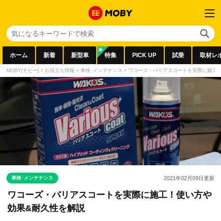
ホーム
新着
新型車
特集
PICK UP
試乗
取材レ
MOBY[モビー]
>
お役立ち情報
>
車検･メンテナンス
>
ワコーズ・バリアスコートを実際に施工
車検･メンテナンス
2021年02月09日
更新
ワコーズ・バリアスコートを実際に施工！使い方や
効果&耐久性を解説