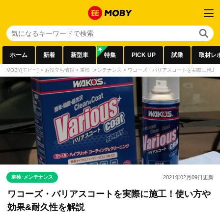
ホーム
新着
新型車
特集
PICK UP
試乗
取材レ
MOBY[モビー]
>
お役立ち情報
>
車検･メンテナンス
>
ワコーズ・バリアスコートを実際に施工
車検･メンテナンス
2021年02月09日
更新
ワコーズ・バリアスコートを実際に施工！使い方や
効果&耐久性を解説