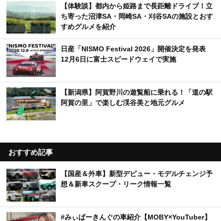
【体験談】都内から姫路まで長距離ドライブ！立
ち寄った沼津SA・岡崎SA・刈谷SAの施設とおす
すめグルメを紹介
日産「NISMO Festival 2026」開催決定を発表
12月6日に富士スピードウェイで実施
【新潟県】阿賀野川の遊覧船に乗れる！「道の駅
阿賀の里」で楽しむ渓谷美と地元グルメ
おすすめ記事
【国産＆外車】新型デビュー・モデルチェンジ予
想＆新車スクープ・リーク情報一覧
#みぃぱーきんぐの車紹介【MOBY×YouTuber】