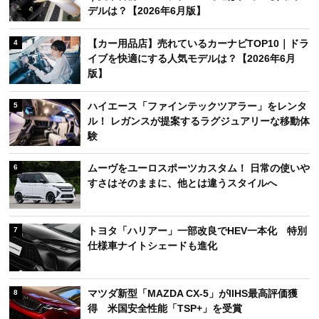
デルは？【2026年6月版】
【カー用品店】売れているカーナビTOP10｜ドラ
4
イブを快適にする人気モデルは？【2026年6月
版】
ハイエース「ファインテックツアラー」をレンタ
5
ル！ レガンスが提案するラグジュアリーな移動体
験
ムーヴをユーロスポーツカスタム！ 日常の使いや
6
すさはそのままに、他とは違うスタイルへ
トヨタ「ハリアー」一部改良でHEV一本化 特別
7
仕様車ナイトシェードも進化
マツダ新型「MAZDA CX-5」がIIHS最高評価獲
8
得 米国安全性能「TSP+」を受賞