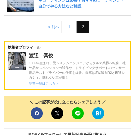
< 前へ
1
2
執筆者プロフィール
渡辺 喬俊
1986年生まれ、元システムエンジニアからクルマ業界へ転身、社
外品サスペンションの試作や、ドライビングサポートのセンサー
部品テストドライバーの仕事を経験。愛車はSW20 MR2とBP5 レ
ガシィ。壊れない車が欲し...
記事一覧はこちら >
＼ この記事が役に立ったらシェアしよう ／
MOBYをフォローして最新記事を受け取ろう