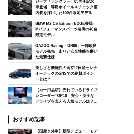
ジープ「ラングラー」85周年記念
車登場 専用ホイール＆チェック柄
内装を採用した100台限定モデル
BMW M2 CS Edition EDGE登場
Mパフォーマンスパーツ装備の40台
限定モデル
GAZOO Racing「GR86」一部改良
モデル発売 走りと安全性能を磨い
た最新仕様
美しさと機能性の両立!?日産セレナ
オーテックのSNSでの絶賛ポイン
トとは？
【カー用品店】売れているドライブ
レコーダーTOP10｜安心・安全な
ドライブを支える人気モデルは？
【2026年6月版】
おすすめ記事
【国産＆外車】新型デビュー・モデ