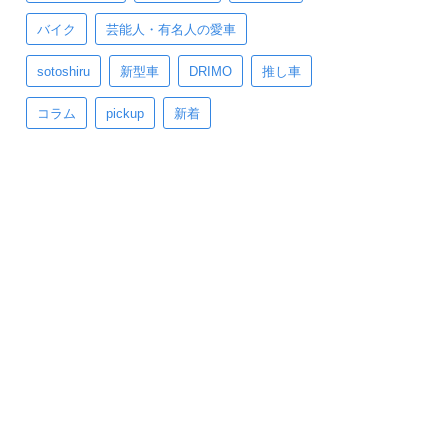
バイク
芸能人・有名人の愛車
sotoshiru
新型車
DRIMO
推し車
コラム
pickup
新着