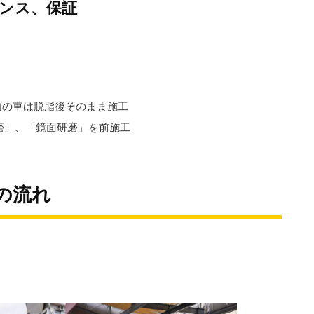
ナンス、保証
以内の車は脱脂後そのまま施工
磨」、「鏡面研磨」を前施工
工の流れ