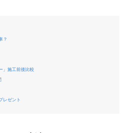
車？
ー」施工前後比較
間
プレゼント