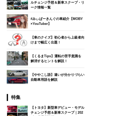
ルチェンジ予想＆新車スクープ・リ
ーク情報一覧
#みぃぱーきんぐの車紹介【MOBY
×YouTuber】
【車のクイズ】初心者から上級者向
けまで幅広く出題！
【くるまTips】運転の苦手意識を
解消するヒントを解説！
【ややこし語】違いが分かりづらい
自動車用語を解説
特集
【トヨタ】新型車デビュー・モデル
チェンジ予想＆新車スクープ｜202