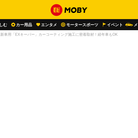
しむ
カー用品
エンタメ
モータースポーツ
イベント
メ
品新車用「EXキーパー」カーコーティング施工に密着取材！経年車もOK