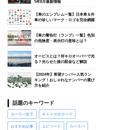
5年8月最新情報
【車のエンブレム一覧】日本車＆外
車の珍しいマーク・ロゴを完全網羅
【車の警告灯（ランプ）一覧】色別
の危険度・表示灯の意味とは？
オービスとは？何キロオーバーで光
る？光らせた後の罰金など解説
【2024年】希望ナンバー人気ラン
キング！おしゃれなナンバーの選び
方を紹介
話題のキーワード
カーラバ女子
モトメガネカーズ
おすすめ記事
エピソード
カーラバ