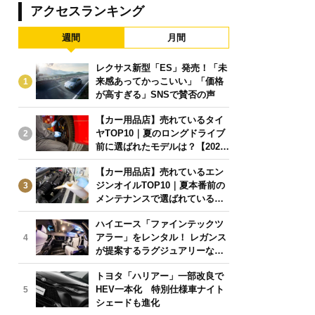
アクセスランキング
週間
月間
レクサス新型「ES」発売！「未
来感あってかっこいい」「価格
1
が高すぎる」SNSで賛否の声
【カー用品店】売れているタイ
ヤTOP10｜夏のロングドライブ
2
前に選ばれたモデルは？【2026
年6月版】
【カー用品店】売れているエン
ジンオイルTOP10｜夏本番前の
3
メンテナンスで選ばれている人
気モデルは？【2026年6月版】
ハイエース「ファインテックツ
アラー」をレンタル！ レガンス
4
が提案するラグジュアリーな移
動体験
トヨタ「ハリアー」一部改良で
HEV一本化 特別仕様車ナイト
5
シェードも進化