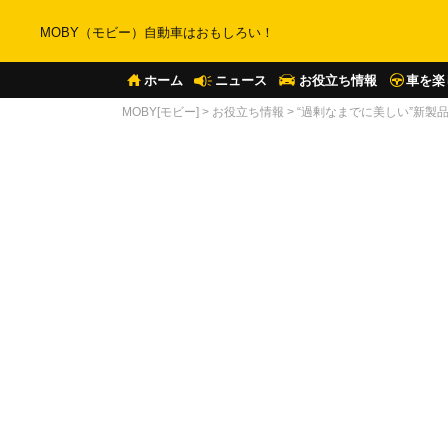
MOBY（モビー）自動車はおもしろい！
ホーム
ニュース
お役立ち情報
車を楽
MOBY[モビー]
>
お役立ち情報
>
“過剰なまでに美しい”新製