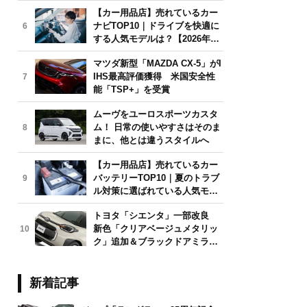
【カー用品店】売れているカー
ナビTOP10｜ドライブを快適に
6
する人気モデルは？【2026年6
月版】
マツダ新型「MAZDA CX-5」がI
IHS最高評価獲得 米国安全性
7
能「TSP+」を受賞
ムーヴをユーロスポーツカスタ
ム！ 日常の使いやすさはそのま
8
まに、他とは違うスタイルへ
【カー用品店】売れているカー
バッテリーTOP10｜夏のトラブ
9
ル対策に選ばれている人気モデ
ルは？【2026年6月版】
トヨタ「シエンタ」一部改良
新色「クリアベージュメタリッ
10
ク」追加＆ブラックドアミラー
採用
新着記事