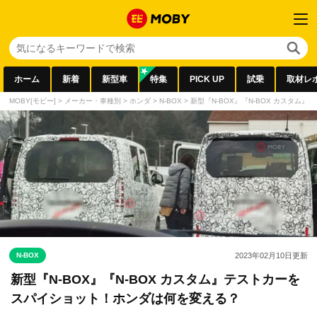
ホーム
新着
新型車
特集
PICK UP
試乗
取材レ
MOBY[モビー]
>
メーカー・車種別
>
ホンダ
>
N-BOX
>
新型『N-BOX』『N-BOX カスタ
N-BOX
2023年02月10日
更新
新型『N-BOX』『N-BOX カスタム』テストカーを
スパイショット！ホンダは何を変える？