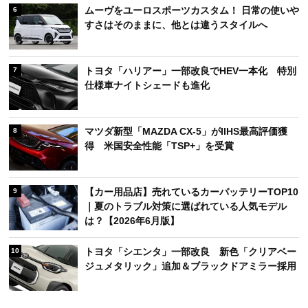
ムーヴをユーロスポーツカスタム！ 日常の使いや
6
すさはそのままに、他とは違うスタイルへ
トヨタ「ハリアー」一部改良でHEV一本化 特別
7
仕様車ナイトシェードも進化
マツダ新型「MAZDA CX-5」がIIHS最高評価獲
8
得 米国安全性能「TSP+」を受賞
【カー用品店】売れているカーバッテリーTOP10
9
｜夏のトラブル対策に選ばれている人気モデル
は？【2026年6月版】
トヨタ「シエンタ」一部改良 新色「クリアベー
10
ジュメタリック」追加＆ブラックドアミラー採用