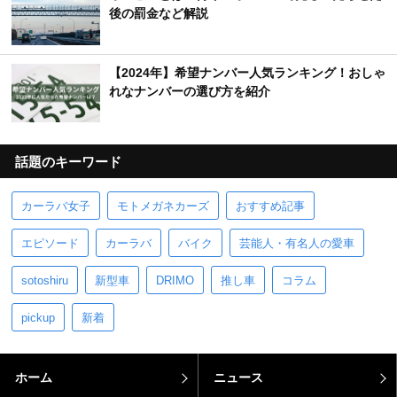
後の罰金など解説
【2024年】希望ナンバー人気ランキング！おしゃ
れなナンバーの選び方を紹介
話題のキーワード
カーラバ女子
モトメガネカーズ
おすすめ記事
エピソード
カーラバ
バイク
芸能人・有名人の愛車
sotoshiru
新型車
DRIMO
推し車
コラム
pickup
新着
ホーム
ニュース