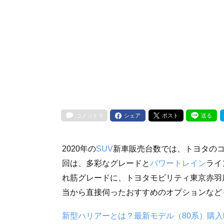
コメント
0
シェア
ポスト
送る
2020年の
SUV
新車販売台数では、トヨタのコ
回は、多彩なグレードと
パワートレイン
ライ
れ筋グレードに、トヨタモビリティ東京赤羽
当から直接伺ったおすすめのオプションなど
新型ハリアーとは？最新モデル（80系）購