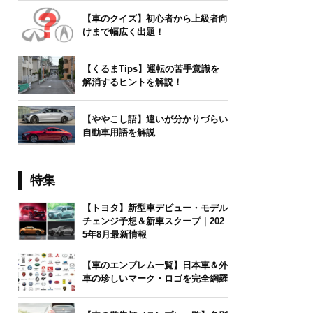
【車のクイズ】初心者から上級者向
けまで幅広く出題！
【くるまTips】運転の苦手意識を
解消するヒントを解説！
【ややこし語】違いが分かりづらい
自動車用語を解説
特集
【トヨタ】新型車デビュー・モデル
チェンジ予想＆新車スクープ｜202
5年8月最新情報
【車のエンブレム一覧】日本車＆外
車の珍しいマーク・ロゴを完全網羅