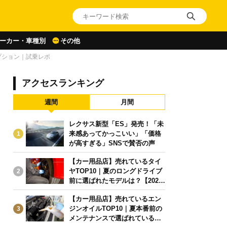
ーカー・車種別
その他
プション｜試乗レポ
アクセスランキング
週間
月間
レクサス新型「ES」発売！「未
来感あってかっこいい」「価格
1
が高すぎる」SNSで賛否の声
【カー用品店】売れているタイ
ヤTOP10｜夏のロングドライブ
2
前に選ばれたモデルは？【2026
年6月版】
【カー用品店】売れているエン
ジンオイルTOP10｜夏本番前の
3
メンテナンスで選ばれている人