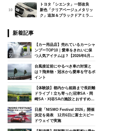
トヨタ「シエンタ」一部改良
新色「クリアベージュメタリッ
10
ク」追加＆ブラックドアミラー
採用
新着記事
【カー用品店】売れているカーシャ
ンプーTOP10｜愛車をきれいに保
つ人気アイテムは？【2026年6月
版】
台風接近前にやるべき車の対策と
は？飛来物・冠水から愛車を守るポ
イント
【体験談】都内から姫路まで長距離
ドライブ！立ち寄った沼津SA・岡
崎SA・刈谷SAの施設とおすすめグ
ルメを紹介
日産「NISMO Festival 2026」開催
決定を発表 12月6日に富士スピー
ドウェイで実施