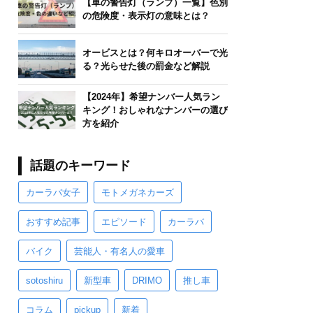
【車の警告灯（ランプ）一覧】色別
の危険度・表示灯の意味とは？
オービスとは？何キロオーバーで光
る？光らせた後の罰金など解説
【2024年】希望ナンバー人気ラン
キング！おしゃれなナンバーの選び
方を紹介
話題のキーワード
カーラバ女子
モトメガネカーズ
おすすめ記事
エピソード
カーラバ
バイク
芸能人・有名人の愛車
sotoshiru
新型車
DRIMO
推し車
コラム
pickup
新着