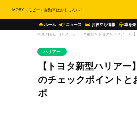
MOBY（モビー）自動車はおもしろい！
ホーム
ニュース
お役立ち情報
車を楽
MOBY[モビー]
>
メーカー・車種別
>
トヨタ
>
ハリアー
>
【
ハリアー
【トヨタ新型ハリアー
のチェックポイントと
ポ