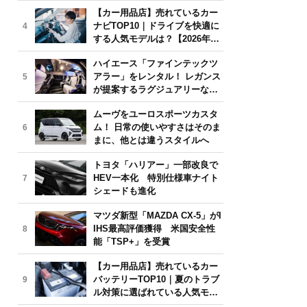
気モデルは？【2026年6月版】
【カー用品店】売れているカー
ナビTOP10｜ドライブを快適に
4
する人気モデルは？【2026年6
月版】
ハイエース「ファインテックツ
アラー」をレンタル！ レガンス
5
が提案するラグジュアリーな移
動体験
ムーヴをユーロスポーツカスタ
ム！ 日常の使いやすさはそのま
6
まに、他とは違うスタイルへ
トヨタ「ハリアー」一部改良で
HEV一本化 特別仕様車ナイト
7
シェードも進化
マツダ新型「MAZDA CX-5」がI
IHS最高評価獲得 米国安全性
8
能「TSP+」を受賞
【カー用品店】売れているカー
バッテリーTOP10｜夏のトラブ
9
ル対策に選ばれている人気モデ
ルは？【2026年6月版】