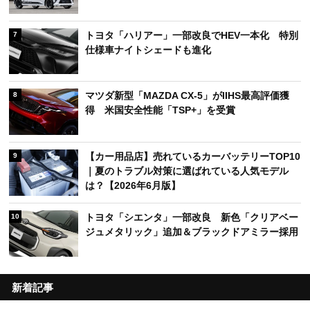
トヨタ「ハリアー」一部改良でHEV一本化 特別
7
仕様車ナイトシェードも進化
マツダ新型「MAZDA CX-5」がIIHS最高評価獲
8
得 米国安全性能「TSP+」を受賞
【カー用品店】売れているカーバッテリーTOP10
9
｜夏のトラブル対策に選ばれている人気モデル
は？【2026年6月版】
トヨタ「シエンタ」一部改良 新色「クリアベー
10
ジュメタリック」追加＆ブラックドアミラー採用
新着記事