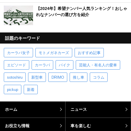
【2024年】希望ナンバー人気ランキング！おしゃ
れなナンバーの選び方を紹介
話題のキーワード
カーラバ女子
モトメガネカーズ
おすすめ記事
エピソード
カーラバ
バイク
芸能人・有名人の愛車
sotoshiru
新型車
DRIMO
推し車
コラム
pickup
新着
ホーム
ニュース
お役立ち情報
車を楽しむ