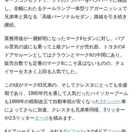
キープコンセプトで、リヤのナンバーをバンパー下に移設
し、全幅にわたるテールランプ一体型リアガーニッシュで
兄弟車と異なる「高級パーソナルセダン」路線を引き続き
継続。
業務用途が一層鮮明になったマークIIセダンに対し、バブ
ル景気の波にも乗って上級グレードが売れ筋、トヨタの4
ドアサルーンとしてはクラウンとマークIIの中間にあり、
販売台数でも定番のマークIIにこそ及ばないものの、チェ
イサーを大きく上回る人気でした。
この頃がマークII3兄弟の、そしてクレスタにとっても全盛
期であり、1980年代を通して人気だったハイソカーブーム
も1989年の税制改正で自動車税が安くなった
3ナンバー
車
によってさらに加速、クレスタも兄弟車同様、3リッター
や2.5リッター
ターボ
を積みます。
4ドアハードトップ、それも
Bピラー
レスの4ドア
クーペ
的