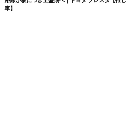
路線が板につき全盛期へ｜トヨタ クレスタ【推し
車】