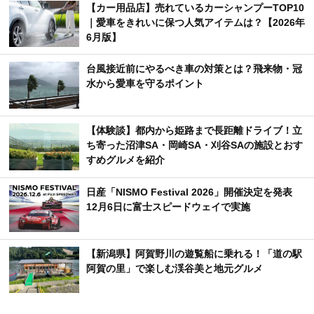
【カー用品店】売れているカーシャンプーTOP10
｜愛車をきれいに保つ人気アイテムは？【2026年
6月版】
台風接近前にやるべき車の対策とは？飛来物・冠
水から愛車を守るポイント
【体験談】都内から姫路まで長距離ドライブ！立
ち寄った沼津SA・岡崎SA・刈谷SAの施設とおす
すめグルメを紹介
日産「NISMO Festival 2026」開催決定を発表
12月6日に富士スピードウェイで実施
【新潟県】阿賀野川の遊覧船に乗れる！「道の駅
阿賀の里」で楽しむ渓谷美と地元グルメ