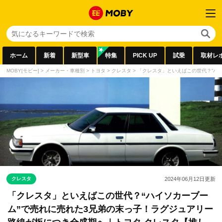
ホーム
新着
新型車
特集
PICK UP
試乗
取材レ
MOBY[モビー]
>
メーカー・車種別
>
トヨタ
>
クレスタ
>
「クレスタ」といえばこの世代？“ハ
クレスタ
2024年06月12日
更新
「クレスタ」といえばこの世代？“ハイソカーブー
ム”で売れに売れた3兄弟の末っ子！ラグジュアリー