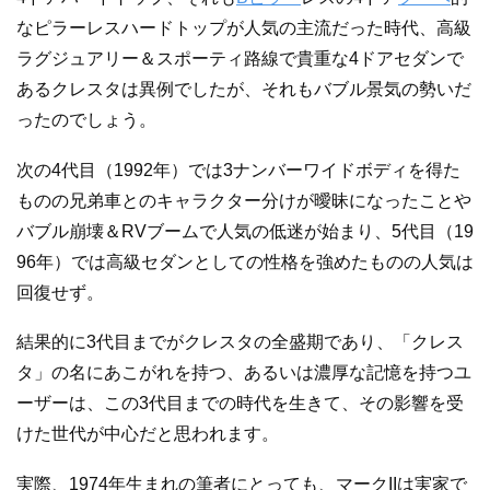
なピラーレスハードトップが人気の主流だった時代、高級
ラグジュアリー＆スポーティ路線で貴重な4ドアセダンで
あるクレスタは異例でしたが、それもバブル景気の勢いだ
ったのでしょう。
次の4代目（1992年）では3ナンバーワイドボディを得た
ものの兄弟車とのキャラクター分けが曖昧になったことや
バブル崩壊＆RVブームで人気の低迷が始まり、5代目（19
96年）では高級セダンとしての性格を強めたものの人気は
回復せず。
結果的に3代目までがクレスタの全盛期であり、「クレス
タ」の名にあこがれを持つ、あるいは濃厚な記憶を持つユ
ーザーは、この3代目までの時代を生きて、その影響を受
けた世代が中心だと思われます。
実際、1974年生まれの筆者にとっても、マークIIは実家で