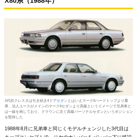
X80系（1988年）
3代目クレスタは引き続き4ドア
セダン
とはいえマークIIハードトップより重
厚、法人ユースがメインのマークIIセダンより高級というイメージで兄弟車と
は一線を画しており、クラウンに次ぐ高級パーソナルセダンというポジション
を堅持した
1988年8月に兄弟車と同じくモデルチェンジした3代目は