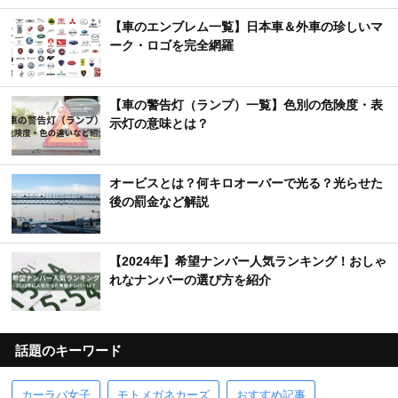
【車のエンブレム一覧】日本車＆外車の珍しいマ
ーク・ロゴを完全網羅
【車の警告灯（ランプ）一覧】色別の危険度・表
示灯の意味とは？
オービスとは？何キロオーバーで光る？光らせた
後の罰金など解説
【2024年】希望ナンバー人気ランキング！おしゃ
れなナンバーの選び方を紹介
話題のキーワード
カーラバ女子
モトメガネカーズ
おすすめ記事