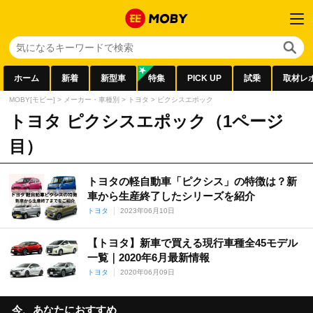
ホーム
新着
新型車
特集
PICK UP
試乗
取材レ
MOBY[モビー]
>
メーカー・車種別
>
トヨタ
>
ピクシスエポック
トヨタ ピクシスエポック（1ページ
目）
トヨタの軽自動車「ピクシス」の特徴は？新
車から生産終了したシリーズを紹介
トヨタ
2023年06月10日
【トヨタ】新車で買える現行車種全45モデル
一覧｜2020年6月最新情報
トヨタ
2020年06月09日
今、あなたにおすすめ