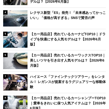
デルは？【2026年6月版】
レクサス新型「ES」発売！「未来感あってかっこ
4
いい」「価格が高すぎる」SNSで賛否の声
【カー用品店】売れているカーナビTOP10｜ドラ
5
イブを快適にする人気モデルは？【2026年6月
版】
【カー用品店】売れているカーワックスTOP10｜
6
美しいツヤを引き出す人気モデルは？【2026年6
月版】
ハイエース「ファインテックツアラー」をレンタ
7
ル！ レガンスが提案するラグジュアリーな移動体
験
【カー用品店】売れているカーシャンプーTOP10
8
｜愛車をきれいに保つ人気アイテムは？【2026年
6月版】