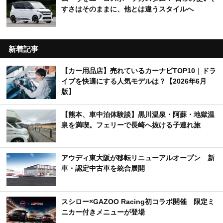
すさはそのままに、他とは違うスタイルへ
新着記事
【カー用品店】売れているカーナビTOP10｜ドラ
イブを快適にする人気モデルは？【2026年6月
版】
【熊本、車中泊体験談】黒川温泉・阿蘇・地獄温
泉を満喫。フェリーで長崎へ抜ける子連れ旅
アウディ東大阪が移転リニューアルオープン 新
車・認定中古車を統合展開
スシロー×GAZOO Racing初コラボ開催 限定ミ
ニカー付きメニューが登場