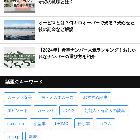
示灯の意味とは？
オービスとは？何キロオーバーで光る？光らせた
後の罰金など解説
【2024年】希望ナンバー人気ランキング！おしゃ
れなナンバーの選び方を紹介
話題のキーワード
カーラバ女子
モトメガネカーズ
おすすめ記事
エピソード
カーラバ
バイク
芸能人・有名人の愛車
sotoshiru
新型車
DRIMO
推し車
コラム
pickup
新着