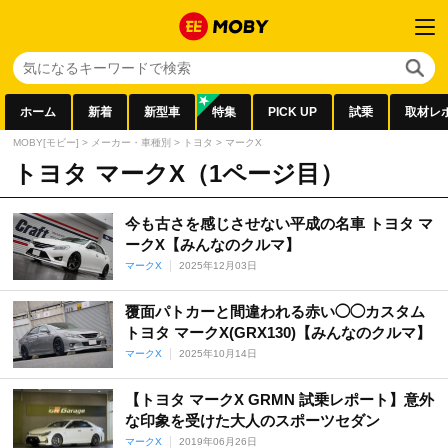
ホーム
新着
新型車
特集
PICK UP
試乗
取材レ
MOBY[モビー]
>
メーカー・車種別
>
トヨタ
>
マークX
トヨタ マークX（1ページ目）
今も古さを感じさせない平成の名車 トヨタ マ
ークX【みんなのクルマ】
マークX
2025年12月03日
覆面パトカーと間違われる赤い◯◯カスタム
トヨタ マークX(GRX130)【みんなのクルマ】
マークX
2025年10月14日
【トヨタ マークX GRMN 試乗レポート】意外
な印象を受けた大人のスポーツセダン
マークX
2019年06月26日