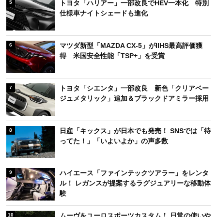
トヨタ「ハリアー」一部改良でHEV一本化 特別
5
仕様車ナイトシェードも進化
マツダ新型「MAZDA CX-5」がIIHS最高評価獲
6
得 米国安全性能「TSP+」を受賞
トヨタ「シエンタ」一部改良 新色「クリアベー
7
ジュメタリック」追加＆ブラックドアミラー採用
日産「キックス」が日本でも発売！ SNSでは「待
8
ってた！」「いよいよか」の声多数
ハイエース「ファインテックツアラー」をレンタ
9
ル！ レガンスが提案するラグジュアリーな移動体
験
ムーヴをユーロスポーツカスタム！ 日常の使いや
10