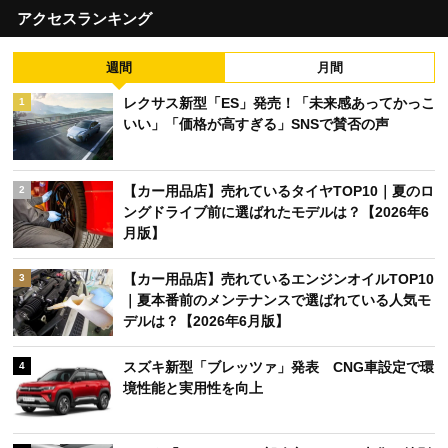
アクセスランキング
週間
月間
レクサス新型「ES」発売！「未来感あってかっこ
1
いい」「価格が高すぎる」SNSで賛否の声
【カー用品店】売れているタイヤTOP10｜夏のロ
2
ングドライブ前に選ばれたモデルは？【2026年6
月版】
【カー用品店】売れているエンジンオイルTOP10
3
｜夏本番前のメンテナンスで選ばれている人気モ
デルは？【2026年6月版】
スズキ新型「ブレッツァ」発表 CNG車設定で環
4
境性能と実用性を向上