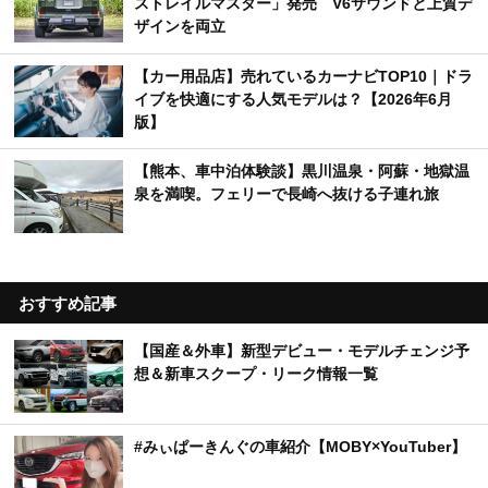
ストレイルマスター」発売 V6サウンドと上質デ
ザインを両立
【カー用品店】売れているカーナビTOP10｜ドラ
イブを快適にする人気モデルは？【2026年6月
版】
【熊本、車中泊体験談】黒川温泉・阿蘇・地獄温
泉を満喫。フェリーで長崎へ抜ける子連れ旅
おすすめ記事
【国産＆外車】新型デビュー・モデルチェンジ予
想＆新車スクープ・リーク情報一覧
#みぃぱーきんぐの車紹介【MOBY×YouTuber】