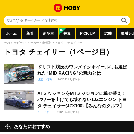
ホーム
新着
新型車
特集
PICK UP
試乗
取材レ
MOBY[モビー]
>
メーカー・車種別
>
トヨタ
>
チェイサー
トヨタ チェイサー（1ページ目）
ドリフト競技のワンメイクホイールにも選ば
れた“MID RACING”の魅力とは
役立つ情報
2025年12月24日
ATミッションをMTミッションに載せ替え！
パワーを上げても壊れない1JZエンジン トヨ
タ チェイサー(JZX100)【みんなのクルマ】
チェイサー
2025年10月18日
今、あなたにおすすめ