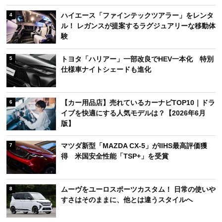
ハイエース「ファインテックツアラー」をレンタ
4
ル！ レガンスが提案するラグジュアリーな移動体
験
トヨタ「ハリアー」一部改良でHEV一本化 特別
5
仕様車ナイトシェードも進化
【カー用品店】売れているカーナビTOP10｜ドラ
6
イブを快適にする人気モデルは？【2026年6月
版】
マツダ新型「MAZDA CX-5」がIIHS最高評価獲
7
得 米国安全性能「TSP+」を受賞
ムーヴをユーロスポーツカスタム！ 日常の使いや
8
すさはそのままに、他とは違うスタイルへ