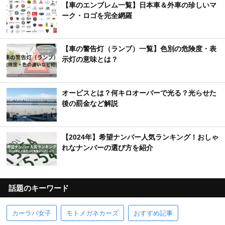
【車のエンブレム一覧】日本車＆外車の珍しいマ
ーク・ロゴを完全網羅
【車の警告灯（ランプ）一覧】色別の危険度・表
示灯の意味とは？
オービスとは？何キロオーバーで光る？光らせた
後の罰金など解説
【2024年】希望ナンバー人気ランキング！おしゃ
れなナンバーの選び方を紹介
話題のキーワード
カーラバ女子
モトメガネカーズ
おすすめ記事