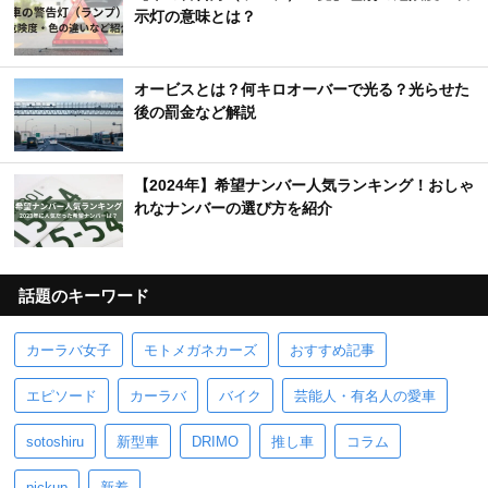
示灯の意味とは？
オービスとは？何キロオーバーで光る？光らせた
後の罰金など解説
【2024年】希望ナンバー人気ランキング！おしゃ
れなナンバーの選び方を紹介
話題のキーワード
カーラバ女子
モトメガネカーズ
おすすめ記事
エピソード
カーラバ
バイク
芸能人・有名人の愛車
sotoshiru
新型車
DRIMO
推し車
コラム
pickup
新着