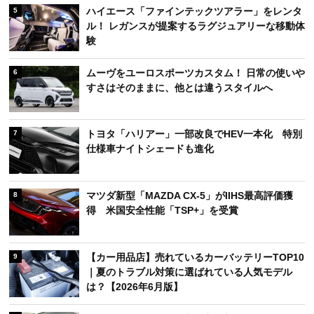
ハイエース「ファインテックツアラー」をレンタ
5
ル！ レガンスが提案するラグジュアリーな移動体
験
ムーヴをユーロスポーツカスタム！ 日常の使いや
6
すさはそのままに、他とは違うスタイルへ
トヨタ「ハリアー」一部改良でHEV一本化 特別
7
仕様車ナイトシェードも進化
マツダ新型「MAZDA CX-5」がIIHS最高評価獲
8
得 米国安全性能「TSP+」を受賞
【カー用品店】売れているカーバッテリーTOP10
9
｜夏のトラブル対策に選ばれている人気モデル
は？【2026年6月版】