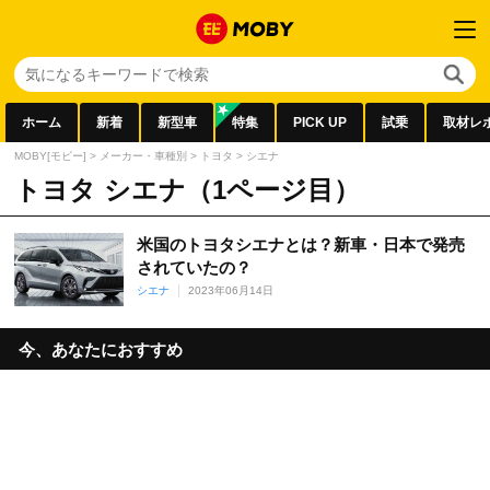
ホーム
新着
新型車
特集
PICK UP
試乗
取材レ
MOBY[モビー]
>
メーカー・車種別
>
トヨタ
>
シエナ
トヨタ シエナ（1ページ目）
米国のトヨタシエナとは？新車・日本で発売
されていたの？
シエナ
2023年06月14日
今、あなたにおすすめ