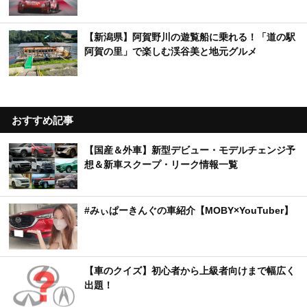
【新潟県】阿賀野川の遊覧船に乗れる！「道の駅
阿賀の里」で楽しむ渓谷美と地元グルメ
おすすめ記事
【国産＆外車】新型デビュー・モデルチェンジ予
想＆新車スクープ・リーク情報一覧
#みぃぱーきんぐの車紹介【MOBY×YouTuber】
【車のクイズ】初心者から上級者向けまで幅広く
出題！