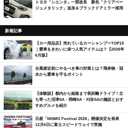
トヨタ「シエンタ」一部改良 新色「クリアベー
10
ジュメタリック」追加＆ブラックドアミラー採用
新着記事
【カー用品店】売れているカーシャンプーTOP10
｜愛車をきれいに保つ人気アイテムは？【2026年
6月版】
台風接近前にやるべき車の対策とは？飛来物・冠
水から愛車を守るポイント
【体験談】都内から姫路まで長距離ドライブ！立
ち寄った沼津SA・岡崎SA・刈谷SAの施設とおす
すめグルメを紹介
日産「NISMO Festival 2026」開催決定を発表
12月6日に富士スピードウェイで実施