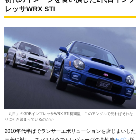
レッサWRX STI
「丸目」のGDBインプレッサWRX STi初期型…このアングルで見ればそれな
りに引き締まっているのだが
2010年代半ばでランサーエボリューションを店じまいした
三菱に対し、スバルは今でもレヴォーグの高性能
セダン
版