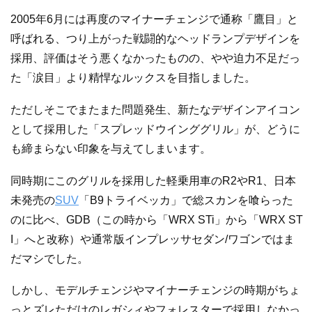
2005年6月には再度のマイナーチェンジで通称「鷹目」と
呼ばれる、つり上がった戦闘的なヘッドランプデザインを
採用、評価はそう悪くなかったものの、やや迫力不足だっ
た「涙目」より精悍なルックスを目指しました。
ただしそこでまたまた問題発生、新たなデザインアイコン
として採用した「スプレッドウインググリル」が、どうに
も締まらない印象を与えてしまいます。
同時期にこのグリルを採用した軽乗用車のR2やR1、日本
未発売の
SUV
「B9トライベッカ」で総スカンを喰らった
のに比べ、GDB（この時から「WRX STi」から「WRX ST
I」へと改称）や通常版インプレッサセダン/ワゴンではま
だマシでした。
しかし、モデルチェンジやマイナーチェンジの時期がちょ
っとズレただけのレガシィやフォレスターで採用しなかっ