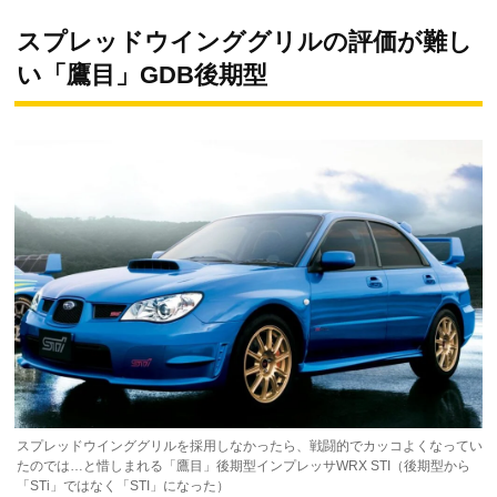
スプレッドウインググリルの評価が難し
い「鷹目」GDB後期型
スプレッドウインググリルを採用しなかったら、戦闘的でカッコよくなってい
たのでは…と惜しまれる「鷹目」後期型インプレッサWRX STI（後期型から
「STi」ではなく「STI」になった）