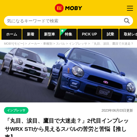
ホーム
新着
新型車
特集
PICK UP
試乗
取材レ
MOBY[モビー]
>
メーカー・車種別
>
スバル
>
インプレッサ
>
「丸目、涙目、鷹目で大迷走？」2
インプレッサ
2023年06月03日
更新
「丸目、涙目、鷹目で大迷走？」2代目インプレッ
サWRX STIから見えるスバルの苦労と苦悩【推し