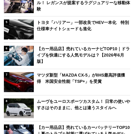
ル！ レガンスが提案するラグジュアリーな移動体
験
トヨタ「ハリアー」一部改良でHEV一本化 特別
5
仕様車ナイトシェードも進化
【カー用品店】売れているカーナビTOP10｜ドラ
6
イブを快適にする人気モデルは？【2026年6月
版】
マツダ新型「MAZDA CX-5」がIIHS最高評価獲
7
得 米国安全性能「TSP+」を受賞
ムーヴをユーロスポーツカスタム！ 日常の使いや
8
すさはそのままに、他とは違うスタイルへ
【カー用品店】売れているカーバッテリーTOP10
9
｜夏のトラブル対策に選ばれている人気モデル