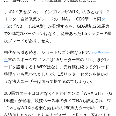
まず4ドアセダンは「インプレッサWRX」のみとなり、2
リッター自然吸気グレードの「NA」（GD9型）と同
ター
ボ
の「NB」（GDA型）が登場するも、GDA型は250馬力
で280馬力バージョンはなく、従来あった1.5リッターの量
販グレードがありません。
初代から引き続き、ショートワゴン的な5ドア
ハッチバッ
ク
車のスポーツワゴンには1.5リッター車の「I’s」系グレ
ードを設定するもWRXはなし、売れ筋に絞ってグレード
整理？とも思われましたが、1.5リッターセダンを使いそ
うな法人ユーザーは切って捨てるのでしょうか。
280馬力ターボはほどなく4ドアセダンに「WRX STi」（G
DB型）が登場、競技ベース車のタイプRAも設定され、ワ
ゴンにもWRXは名乗らぬものの280馬力ターボの「STi」
を追加したので、とりあえずスポーツ派には一安心でした