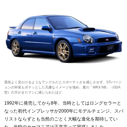
普段よく見かけるようなアングルだとスポーティさを感じさせず、STiバージ
ョンの外装もボテッとした凡庸なイメージを強め、素の「WRX NB」（GDA
型）の方がまだマシに感じられたほど
1992年に発売してから8年、当時としてはロングセラーと
なった初代インプレッサが2000年にモデルチェンジ、スバ
リストならずとも当然のごとく大幅な進化を期待してい
た、当時のカーマニアは正直言って困惑しました。