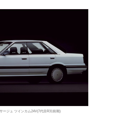
ージュ ツインカム24V(7代目R31前期)