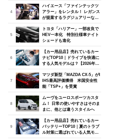
気モデルは？【2026年6月版】
ハイエース「ファインテックツ
アラー」をレンタル！ レガンス
4
が提案するラグジュアリーな移
動体験
トヨタ「ハリアー」一部改良で
HEV一本化 特別仕様車ナイト
5
シェードも進化
【カー用品店】売れているカー
ナビTOP10｜ドライブを快適に
6
する人気モデルは？【2026年6
月版】
マツダ新型「MAZDA CX-5」がI
IHS最高評価獲得 米国安全性
7
能「TSP+」を受賞
ムーヴをユーロスポーツカスタ
ム！ 日常の使いやすさはそのま
8
まに、他とは違うスタイルへ
【カー用品店】売れているカー
バッテリーTOP10｜夏のトラブ
9
ル対策に選ばれている人気モデ
ルは？【2026年6月版】