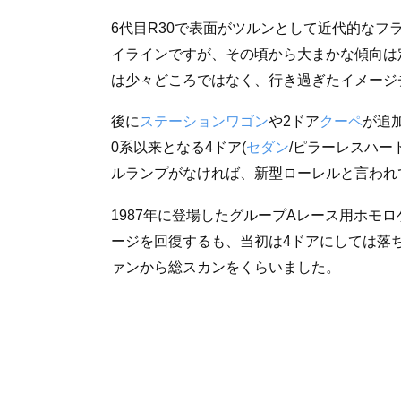
6代目R30で表面がツルンとして近代的な
イラインですが、その頃から大まかな傾向は
は少々どころではなく、行き過ぎたイメージ
後に
ステーションワゴン
や2ドア
クーペ
が追
0系以来となる4ドア(
セダン
/ピラーレスハー
ルランプがなければ、新型ローレルと言われ
1987年に登場したグループAレース用ホモロ
ージを回復するも、当初は4ドアにしては落
ァンから総スカンをくらいました。