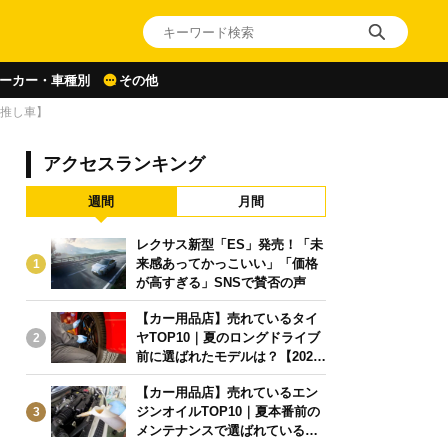
ーカー・車種別
その他
【推し車】
アクセスランキング
週間
月間
レクサス新型「ES」発売！「未
来感あってかっこいい」「価格
1
が高すぎる」SNSで賛否の声
【カー用品店】売れているタイ
ヤTOP10｜夏のロングドライブ
2
前に選ばれたモデルは？【2026
年6月版】
【カー用品店】売れているエン
ジンオイルTOP10｜夏本番前の
3
メンテナンスで選ばれている人