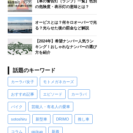
【車の警告灯（ランプ）一覧】色別
の危険度・表示灯の意味とは？
オービスとは？何キロオーバーで光
る？光らせた後の罰金など解説
【2024年】希望ナンバー人気ラン
キング！おしゃれなナンバーの選び
方を紹介
話題のキーワード
カーラバ女子
モトメガネカーズ
おすすめ記事
エピソード
カーラバ
バイク
芸能人・有名人の愛車
sotoshiru
新型車
DRIMO
推し車
コラム
pickup
新着