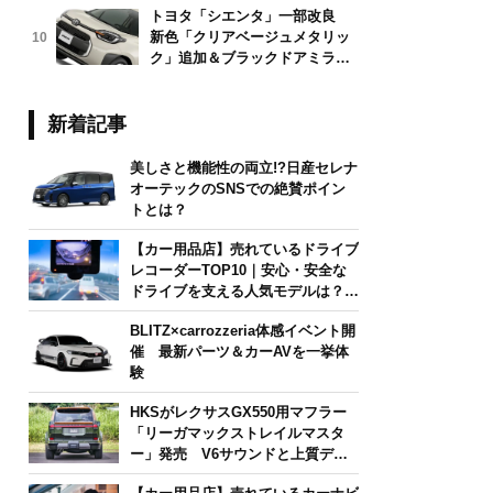
トヨタ「シエンタ」一部改良
新色「クリアベージュメタリッ
10
ク」追加＆ブラックドアミラー
採用
新着記事
美しさと機能性の両立!?日産セレナ
オーテックのSNSでの絶賛ポイン
トとは？
【カー用品店】売れているドライブ
レコーダーTOP10｜安心・安全な
ドライブを支える人気モデルは？
【2026年6月版】
BLITZ×carrozzeria体感イベント開
催 最新パーツ＆カーAVを一挙体
験
HKSがレクサスGX550用マフラー
「リーガマックストレイルマスタ
ー」発売 V6サウンドと上質デザ
インを両立