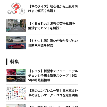
【車のクイズ】初心者から上級者向
けまで幅広く出題！
【くるまTips】運転の苦手意識を
解消するヒントを解説！
【ややこし語】違いが分かりづらい
自動車用語を解説
特集
【トヨタ】新型車デビュー・モデル
チェンジ予想＆新車スクープ｜202
5年8月最新情報
【車のエンブレム一覧】日本車＆外
車の珍しいマーク・ロゴを完全網羅