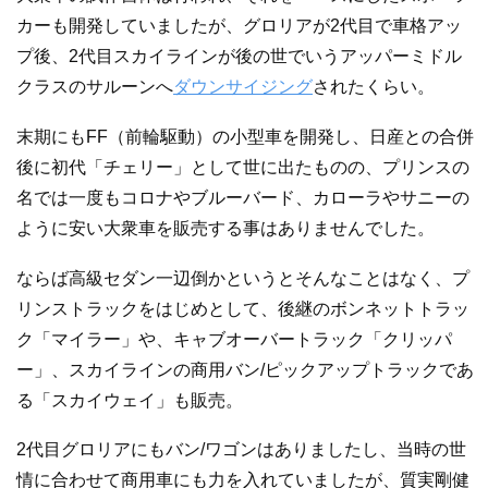
カーも開発していましたが、グロリアが2代目で車格アッ
プ後、2代目スカイラインが後の世でいうアッパーミドル
クラスのサルーンへ
ダウンサイジング
されたくらい。
末期にもFF（前輪駆動）の小型車を開発し、日産との合併
後に初代「チェリー」として世に出たものの、プリンスの
名では一度もコロナやブルーバード、カローラやサニーの
ように安い大衆車を販売する事はありませんでした。
ならば高級セダン一辺倒かというとそんなことはなく、プ
リンストラックをはじめとして、後継のボンネットトラッ
ク「マイラー」や、キャブオーバートラック「クリッパ
ー」、スカイラインの商用バン/ピックアップトラックであ
る「スカイウェイ」も販売。
2代目グロリアにもバン/ワゴンはありましたし、当時の世
情に合わせて商用車にも力を入れていましたが、質実剛健