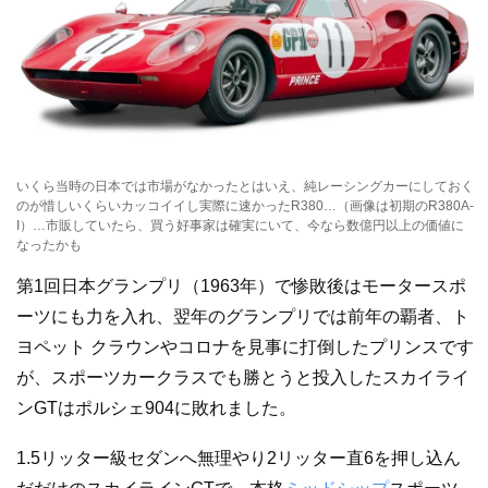
いくら当時の日本では市場がなかったとはいえ、純レーシングカーにしておく
のが惜しいくらいカッコイイし実際に速かったR380…（画像は初期のR380A-
I）…市販していたら、買う好事家は確実にいて、今なら数億円以上の価値に
なったかも
第1回日本グランプリ（1963年）で惨敗後はモータースポ
ーツにも力を入れ、翌年のグランプリでは前年の覇者、ト
ヨペット クラウンやコロナを見事に打倒したプリンスです
が、スポーツカークラスでも勝とうと投入したスカイライ
ンGTはポルシェ904に敗れました。
1.5リッター級セダンへ無理やり2リッター直6を押し込ん