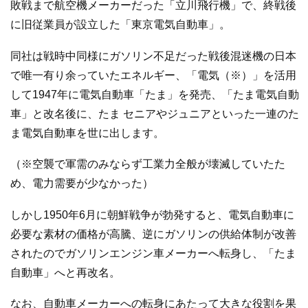
敗戦まで航空機メーカーだった「立川飛行機」で、終戦後
に旧従業員が設立した「東京電気自動車」。
同社は戦時中同様にガソリン不足だった戦後混迷機の日本
で唯一有り余っていたエネルギー、「電気（※）」を活用
して1947年に電気自動車「たま」を発売、「たま電気自動
車」と改名後に、たま セニアやジュニアといった一連のた
ま電気自動車を世に出します。
（※空襲で軍需のみならず工業力全般が壊滅していたた
め、電力需要が少なかった）
しかし1950年6月に朝鮮戦争が勃発すると、電気自動車に
必要な素材の価格が高騰、逆にガソリンの供給体制が改善
されたのでガソリンエンジン車メーカーへ転身し、「たま
自動車」へと再改名。
なお、自動車メーカーへの転身にあたって大きな役割を果