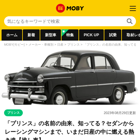
ホーム
新着
新型車
特集
PICK UP
試乗
取材レ
MOBY[モビー]
>
メーカー・車種別
>
日産
>
プリンス
>
「プリンス」の名前の由来、知ってる？
プリンス
2023年08月29日
更新
「プリンス」の名前の由来、知ってる？セダンから
レーシングマシンまで、いまだ日産の中に燃える熱