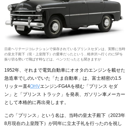
日産ヘリテージコレクションで保存されているプリンスセダンは、実際に当時
の皇太子殿下（現・上皇陛下）の愛車だったという…軽井沢へ行くのにSPを
振り切る勢いで飛ばす時などは、ベンツだったとも聞きますが
1952年、それまで電気自動車にオオタのエンジンを載せた
急造車でしのいでいた「たま自動車」は、富士精密の1.5
リッター直4
OHV
エンジンFG4Aを積む「プリンス セダ
ン」と「プリンス トラック」を発表、ガソリン車メーカー
として本格的に再出発します。
この「プリンス」という名は、当時の皇太子殿下（2023年
8月現在の上皇陛下）が同年に立太子礼を行ったのを祝し