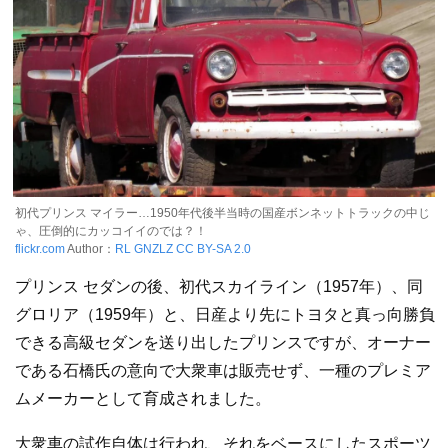
初代プリンス マイラー…1950年代後半当時の国産ボンネットトラックの中じ
ゃ、圧倒的にカッコイイのでは？！
flickr.com
Author：
RL GNZLZ
CC BY-SA 2.0
プリンス セダンの後、初代スカイライン（1957年）、同
グロリア（1959年）と、日産より先にトヨタと真っ向勝負
できる高級セダンを送り出したプリンスですが、オーナー
である石橋氏の意向で大衆車は販売せず、一種のプレミア
ムメーカーとして育成されました。
大衆車の試作自体は行われ、それをベースにしたスポーツ