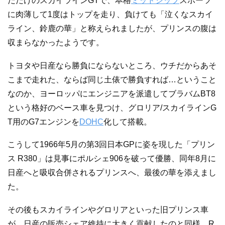
だだけのスカイラインGTで、本格
ミッドシップ
スポーツ
に肉薄して1度はトップを走り、負けても「泣くなスカイ
ライン、鈴鹿の華」と称えられましたが、プリンスの腹は
収まらなかったようです。
トヨタや日産なら勝負にならないところ、ウチだからあそ
こまで走れた、ならば同じ土俵で勝負すれば…ということ
なのか、ヨーロッパにエンジニアを派遣してブラバムBT8
という格好のベース車を見つけ、グロリア/スカイラインG
T用のG7エンジンを
DOHC
化して搭載。
こうして1966年5月の第3回日本GPに姿を現した「プリン
ス R380」は見事にポルシェ906を破って優勝、同年8月に
日産へと吸収合併されるプリンスへ、最後の華を添えまし
た。
その後もスカイラインやグロリアといった旧プリンス車
が、日産の販売シェア維持に大きく貢献したのと同様、R