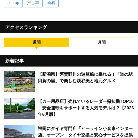
pickup
推し車
新着
アクセスランキング
週間
月間
新着記事
【新潟県】阿賀野川の遊覧船に乗れる！「道の駅
阿賀の里」で楽しむ渓谷美と地元グルメ
【カー用品店】売れているレーダー探知機TOP10
｜安全運転をサポートする人気モデルは？【2026
年6月版】
福岡にタイヤ専門店「ビーライン小倉東インター
店」オープン タイヤ交換と安心サービスを提供