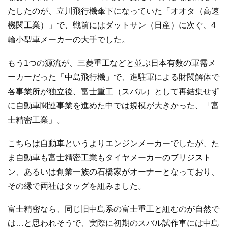
たしたのが、立川飛行機傘下になっていた「オオタ（高速
機関工業）」で、戦前にはダットサン（日産）に次ぐ、4
輪小型車メーカーの大手でした。
もう1つの源流が、三菱重工などと並ぶ日本有数の軍需メ
ーカーだった「中島飛行機」で、進駐軍による財閥解体で
各事業所が独立後、富士重工（スバル）として再結集せず
に自動車関連事業を進めた中では規模が大きかった、「富
士精密工業」。
こちらは自動車というよりエンジンメーカーでしたが、た
ま自動車も富士精密工業もタイヤメーカーのブリジスト
ン、あるいは創業一族の石橋家がオーナーとなっており、
その縁で両社はタッグを組みました。
富士精密なら、同じ旧中島系の富士重工と組むのが自然で
は…と思われそうで、実際に初期のスバル試作車には中島