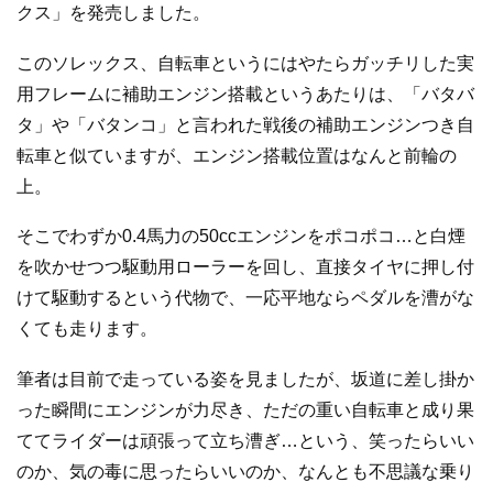
クス」を発売しました。
このソレックス、自転車というにはやたらガッチリした実
用フレームに補助エンジン搭載というあたりは、「バタバ
タ」や「バタンコ」と言われた戦後の補助エンジンつき自
転車と似ていますが、エンジン搭載位置はなんと前輪の
上。
そこでわずか0.4馬力の50ccエンジンをポコポコ…と白煙
を吹かせつつ駆動用ローラーを回し、直接タイヤに押し付
けて駆動するという代物で、一応平地ならペダルを漕がな
くても走ります。
筆者は目前で走っている姿を見ましたが、坂道に差し掛か
った瞬間にエンジンが力尽き、ただの重い自転車と成り果
ててライダーは頑張って立ち漕ぎ…という、笑ったらいい
のか、気の毒に思ったらいいのか、なんとも不思議な乗り