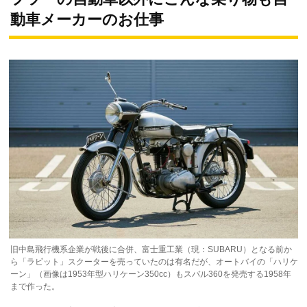
動車メーカーのお仕事
旧中島飛行機系企業が戦後に合併、富士重工業（現：SUBARU）となる前か
ら「ラビット」スクーターを売っていたのは有名だが、オートバイの「ハリケ
ーン」（画像は1953年型ハリケーン350cc）もスバル360を発売する1958年
まで作った。