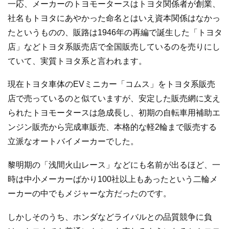
一応、メーカーのトヨモータースはトヨタ関係者が創業、
社名もトヨタにあやかった命名とはいえ資本関係はなかっ
たというものの、販路は1946年の再編で誕生した「トヨタ
店」などトヨタ系販売店で全国販売しているのを売りにし
ていて、実質トヨタ系と言われます。
現在トヨタ車体のEVミニカー「コムス」をトヨタ系販売
店で売っているのと似ていますが、安定した販売網に支え
られたトヨモータースは急成長し、初期の自転車用補助エ
ンジン販売から完成車販売、本格的な軽2輪まで販売する
立派なオートバイメーカーでした。
黎明期の「浅間火山レース」などにも名前が出るほど、一
時は中小メーカーばかり100社以上もあったという二輪メ
ーカーの中でもメジャーな方だったのです。
しかしそのうち、ホンダなどライバルとの品質競争に負