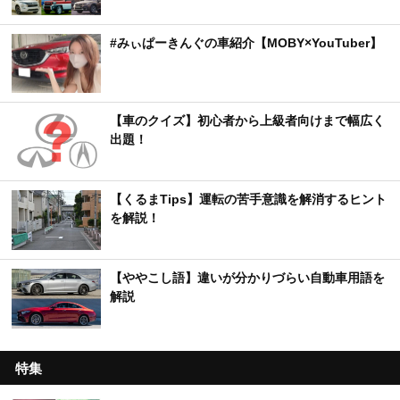
#みぃぱーきんぐの車紹介【MOBY×YouTuber】
【車のクイズ】初心者から上級者向けまで幅広く
出題！
【くるまTips】運転の苦手意識を解消するヒント
を解説！
【ややこし語】違いが分かりづらい自動車用語を
解説
特集
【トヨタ】新型車デビュー・モデルチェンジ予想
＆新車スクープ｜2025年8月最新情報