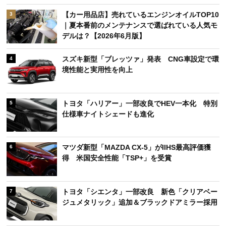
｜夏本番前のメンテナンスで選ばれている人気モ
デルは？【2026年6月版】
スズキ新型「ブレッツァ」発表 CNG車設定で環
4
境性能と実用性を向上
トヨタ「ハリアー」一部改良でHEV一本化 特別
5
仕様車ナイトシェードも進化
マツダ新型「MAZDA CX-5」がIIHS最高評価獲
6
得 米国安全性能「TSP+」を受賞
トヨタ「シエンタ」一部改良 新色「クリアベー
7
ジュメタリック」追加＆ブラックドアミラー採用
日産「キックス」が日本でも発売！ SNSでは「待
8