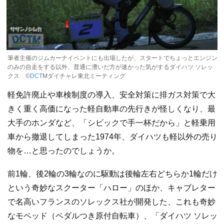
筆者主催のジムカーナイベントにも出場したが、スタートでちょっとエンジン
のみの自走をする以外、普通に漕いだ方が速かった気がするダイハツ ソレッ
クス ©
DCT
Mダイチャレ東北ミーティング
軽免許廃止や車検制度の導入、安全対策に排ガス対策で大
きく重く高価になった軽自動車の先行きが怪しくなり、最
大手のホンダなど、「シビックで手一杯だから」と軽乗用
車から撤退してしまった1974年、ダイハツも軽以外の売り
物を…と思ったのでしょうか。
前1輪、後2輪の3輪なのに駆動は後輪左右どちらか1輪だけ
という奇妙なスクーター「ハロー」のほか、キャブレター
で名高いフランスのソレックス社が開発した、これも奇妙
なモペッド（ペダルつき原付自転車）、「ダイハツ ソレッ