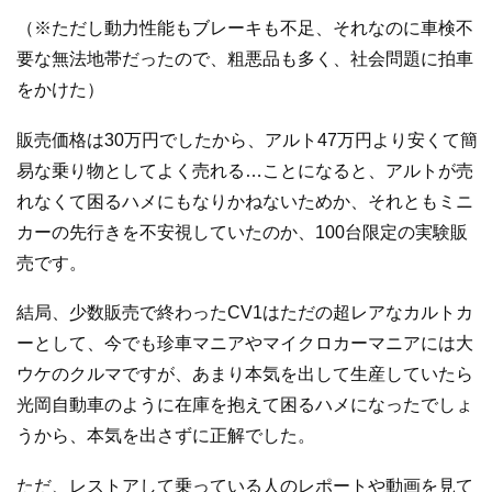
（※ただし動力性能もブレーキも不足、それなのに車検不
要な無法地帯だったので、粗悪品も多く、社会問題に拍車
をかけた）
販売価格は30万円でしたから、アルト47万円より安くて簡
易な乗り物としてよく売れる…ことになると、アルトが売
れなくて困るハメにもなりかねないためか、それともミニ
カーの先行きを不安視していたのか、100台限定の実験販
売です。
結局、少数販売で終わったCV1はただの超レアなカルトカ
ーとして、今でも珍車マニアやマイクロカーマニアには大
ウケのクルマですが、あまり本気を出して生産していたら
光岡自動車のように在庫を抱えて困るハメになったでしょ
うから、本気を出さずに正解でした。
ただ、レストアして乗っている人のレポートや動画を見て