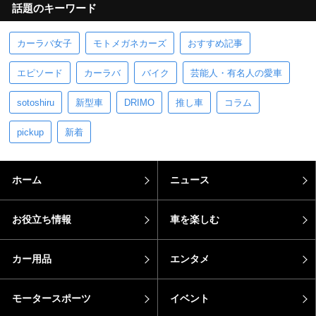
カーラバ女子
モトメガネカーズ
おすすめ記事
エピソード
カーラバ
バイク
芸能人・有名人の愛車
sotoshiru
新型車
DRIMO
推し車
コラム
pickup
新着
ホーム
ニュース
お役立ち情報
車を楽しむ
カー用品
エンタメ
モータースポーツ
イベント
メーカー・車種別
その他