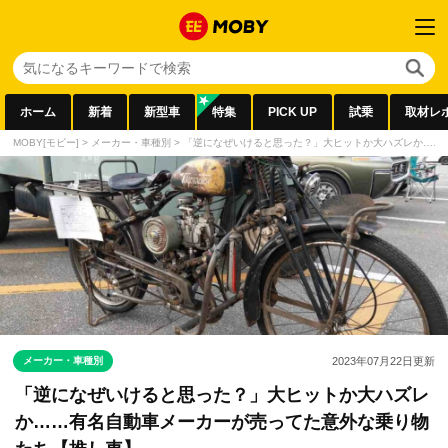
ホーム
新着
新型車
特集
PICK UP
試乗
取材レ
MOBY[モビー]
>
メーカー・車種別
>
「逆になぜいけると思った？」大ヒットか大ハズレか……
メーカー・車種別
2023年07月22日
更新
「逆になぜいけると思った？」大ヒットか大ハズレ
か……有名自動車メーカーが売ってた意外な乗り物