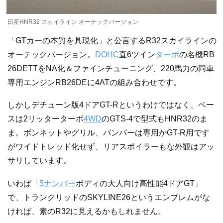
日産HNR32 スカイライン オーテックバージョン
「GTカーの本質を具現化」と公言するR32スカイラインの
オーテックバージョン。
DOHC
直6ツイン
ターボ
の名機RB
26DETTをNA化＆ファインチューニング、220馬力の同車
専用エンジンRB26DEに4ATの組み合わせです。
しかしデチューン版4ドアGT-Rというわけではなく、ベー
スは2リッターターボ
4WD
のGTS-4で型式もHNR32のま
ま。ボンネットやグリル、バンパーは専用かGT-R用です
がワイドトレッド化せず、リアスポイラーもな外観はアッ
サリしています。
いわば「
5ナンバー
ボディの大人向け高性能4ドアGT」
で、トランクリッドのSKYLINE26というエンブレムがな
ければ、素のR32に見えるかもしれません。