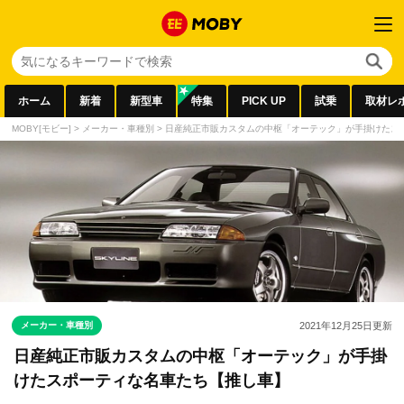
ホーム
新着
新型車
特集
PICK UP
試乗
取材レ
MOBY[モビー]
>
メーカー・車種別
>
日産純正市販カスタムの中枢「オーテック」が手掛けたス
メーカー・車種別
2021年12月25日
更新
日産純正市販カスタムの中枢「オーテック」が手掛
けたスポーティな名車たち【推し車】