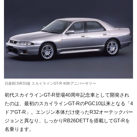
日産BCNR33改 スカイラインGT-R 40thアニバーサリー
初代スカイラインGT-R登場40周年記念車として開発され
たのは、最初のスカイラインGT-RのPGC10以来となる「4
ドアGT-R」。エンジン本体だけ使ったR32オーテックバー
ジョンと異なり、しっかりRB26DETTを搭載してGT-Rを
名乗ります。