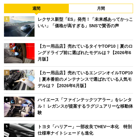
週間
月間
レクサス新型「ES」発売！「未来感あってかっこ
1
いい」「価格が高すぎる」SNSで賛否の声
【カー用品店】売れているタイヤTOP10｜夏のロ
2
ングドライブ前に選ばれたモデルは？【2026年6
月版】
【カー用品店】売れているエンジンオイルTOP10
3
｜夏本番前のメンテナンスで選ばれている人気モ
デルは？【2026年6月版】
ハイエース「ファインテックツアラー」をレンタ
4
ル！ レガンスが提案するラグジュアリーな移動体
験
トヨタ「ハリアー」一部改良でHEV一本化 特別
5
仕様車ナイトシェードも進化