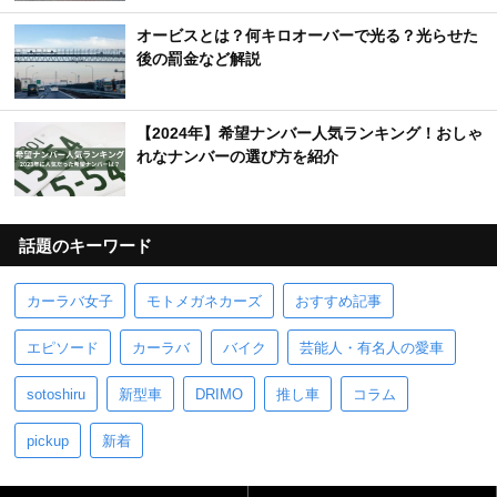
オービスとは？何キロオーバーで光る？光らせた
後の罰金など解説
【2024年】希望ナンバー人気ランキング！おしゃ
れなナンバーの選び方を紹介
話題のキーワード
カーラバ女子
モトメガネカーズ
おすすめ記事
エピソード
カーラバ
バイク
芸能人・有名人の愛車
sotoshiru
新型車
DRIMO
推し車
コラム
pickup
新着