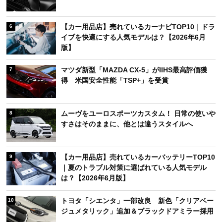
【カー用品店】売れているカーナビTOP10｜ドラ
6
イブを快適にする人気モデルは？【2026年6月
版】
マツダ新型「MAZDA CX-5」がIIHS最高評価獲
7
得 米国安全性能「TSP+」を受賞
ムーヴをユーロスポーツカスタム！ 日常の使いや
8
すさはそのままに、他とは違うスタイルへ
【カー用品店】売れているカーバッテリーTOP10
9
｜夏のトラブル対策に選ばれている人気モデル
は？【2026年6月版】
トヨタ「シエンタ」一部改良 新色「クリアベー
10
ジュメタリック」追加＆ブラックドアミラー採用