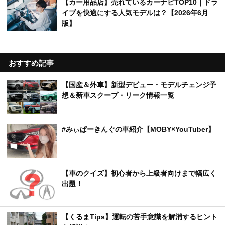
【カー用品店】売れているカーナビTOP10｜ドラ
イブを快適にする人気モデルは？【2026年6月
版】
おすすめ記事
【国産＆外車】新型デビュー・モデルチェンジ予
想＆新車スクープ・リーク情報一覧
#みぃぱーきんぐの車紹介【MOBY×YouTuber】
【車のクイズ】初心者から上級者向けまで幅広く
出題！
【くるまTips】運転の苦手意識を解消するヒント