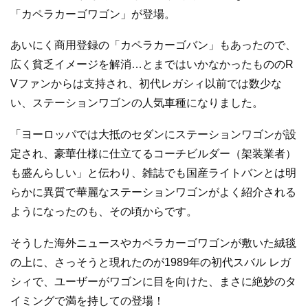
「カペラカーゴワゴン」が登場。
あいにく商用登録の「カペラカーゴバン」もあったので、
広く貧乏イメージを解消…とまではいかなかったもののR
Vファンからは支持され、初代レガシィ以前では数少な
い、ステーションワゴンの人気車種になりました。
「ヨーロッパでは大抵のセダンにステーションワゴンが設
定され、豪華仕様に仕立てるコーチビルダー（架装業者）
も盛んらしい」と伝わり、雑誌でも国産ライトバンとは明
らかに異質で華麗なステーションワゴンがよく紹介される
ようになったのも、その頃からです。
そうした海外ニュースやカペラカーゴワゴンが敷いた絨毯
の上に、さっそうと現れたのが1989年の初代スバル レガ
シィで、ユーザーがワゴンに目を向けた、まさに絶妙のタ
イミングで満を持しての登場！