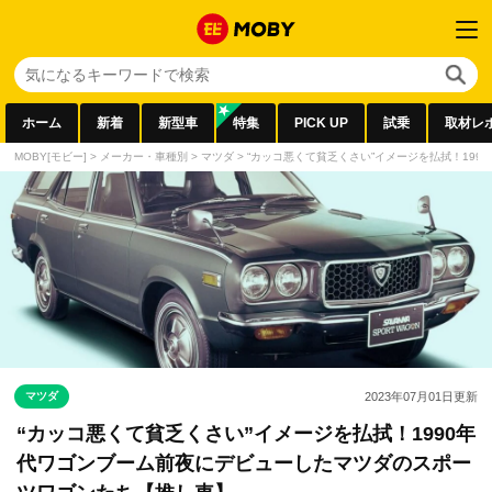
ホーム
新着
新型車
特集
PICK UP
試乗
取材レ
MOBY[モビー]
>
メーカー・車種別
>
マツダ
>
“カッコ悪くて貧乏くさい”イメージを払拭！19
マツダ
2023年07月01日
更新
“カッコ悪くて貧乏くさい”イメージを払拭！1990年
代ワゴンブーム前夜にデビューしたマツダのスポー