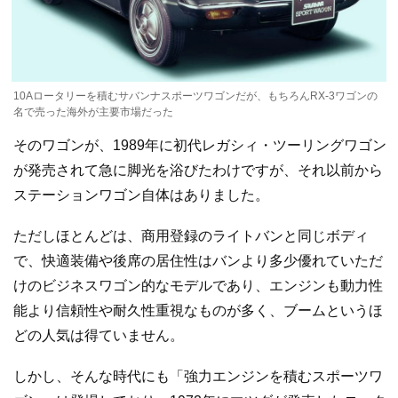
10Aロータリーを積むサバンナスポーツワゴンだが、もちろんRX-3ワゴンの
名で売った海外が主要市場だった
そのワゴンが、1989年に初代レガシィ・ツーリングワゴン
が発売されて急に脚光を浴びたわけですが、それ以前から
ステーションワゴン自体はありました。
ただしほとんどは、商用登録のライトバンと同じボディ
で、快適装備や後席の居住性はバンより多少優れていただ
けのビジネスワゴン的なモデルであり、エンジンも動力性
能より信頼性や耐久性重視なものが多く、ブームというほ
どの人気は得ていません。
しかし、そんな時代にも「強力エンジンを積むスポーツワ