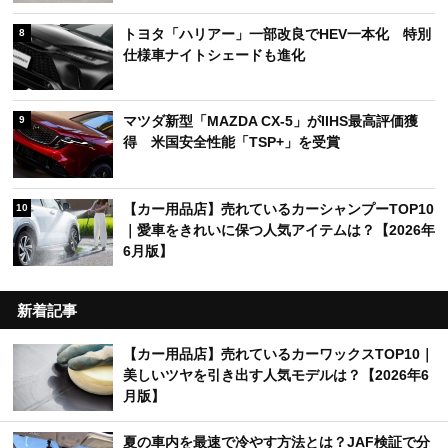
トヨタ「ハリアー」一部改良でHEV一本化 特別
8
仕様車ナイトシェードも進化
マツダ新型「MAZDA CX-5」がIIHS最高評価獲
9
得 米国安全性能「TSP+」を受賞
【カー用品店】売れているカーシャンプーTOP10
10
｜愛車をきれいに保つ人気アイテムは？【2026年
6月版】
新着記事
【カー用品店】売れているカーワックスTOP10｜
美しいツヤを引き出す人気モデルは？【2026年6
月版】
夏の車内を最速で冷やす方法とは？JAF検証で分