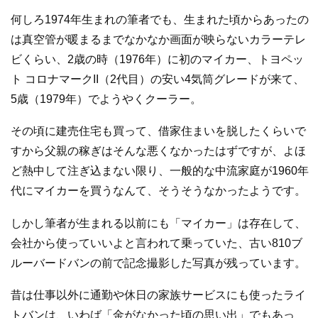
何しろ1974年生まれの筆者でも、生まれた頃からあったの
は真空管が暖まるまでなかなか画面が映らないカラーテレ
ビくらい、2歳の時（1976年）に初のマイカー、トヨペッ
ト コロナマークII（2代目）の安い4気筒グレードが来て、
5歳（1979年）でようやくクーラー。
その頃に建売住宅も買って、借家住まいを脱したくらいで
すから父親の稼ぎはそんな悪くなかったはずですが、よほ
ど熱中して注ぎ込まない限り、一般的な中流家庭が1960年
代にマイカーを買うなんて、そうそうなかったようです。
しかし筆者が生まれる以前にも「マイカー」は存在して、
会社から使っていいよと言われて乗っていた、古い810ブ
ルーバードバンの前で記念撮影した写真が残っています。
昔は仕事以外に通勤や休日の家族サービスにも使ったライ
トバンは、いわば「金がなかった頃の思い出」でもあっ