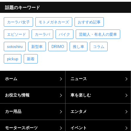
話題のキーワード
カーラバ女子
モトメガネカーズ
おすすめ記事
エピソード
カーラバ
バイク
芸能人・有名人の愛車
sotoshiru
新型車
DRIMO
推し車
コラム
pickup
新着
ホーム
ニュース
お役立ち情報
車を楽しむ
カー用品
エンタメ
モータースポーツ
イベント