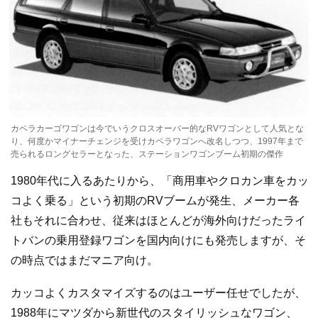
カペラカーゴワゴンは今でいうクロスオーバー的なRVワゴンとして人気とな
り、何度かマイナーチェンジを受けカペラワゴンへ改名しつつ、1997年まで
売られるロングセラーとなった、ステーションワゴンブーム初期の傑作
1980年代に入るあたりから、「商用車やクロカン車をカッ
コよく乗る」という初期のRVブームが発生、メーカー各
社もそれに合わせ、従来はほとんどが海外向けだったライ
トバンの乗用登録ワゴンを国内向けにも発売しますが、そ
の時点ではまだマニア向け。
カッコよくカスタマイズするのはユーザー任せでしたが、
1988年にマツダから新世代のスタイリッシュなワゴン、