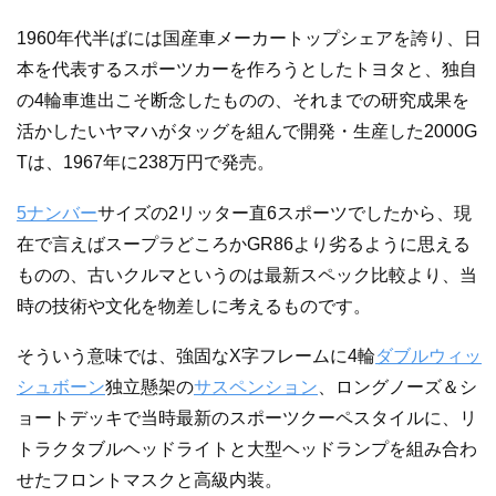
1960年代半ばには国産車メーカートップシェアを誇り、日
本を代表するスポーツカーを作ろうとしたトヨタと、独自
の4輪車進出こそ断念したものの、それまでの研究成果を
活かしたいヤマハがタッグを組んで開発・生産した2000G
Tは、1967年に238万円で発売。
5ナンバー
サイズの2リッター直6スポーツでしたから、現
在で言えばスープラどころかGR86より劣るように思える
ものの、古いクルマというのは最新スペック比較より、当
時の技術や文化を物差しに考えるものです。
そういう意味では、強固なX字フレームに4輪
ダブルウィッ
シュボーン
独立懸架の
サスペンション
、ロングノーズ＆シ
ョートデッキで当時最新のスポーツクーペスタイルに、リ
トラクタブルヘッドライトと大型ヘッドランプを組み合わ
せたフロントマスクと高級内装。