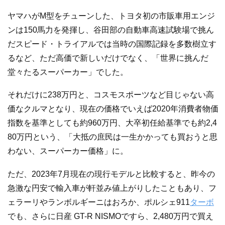
ヤマハがM型をチューンした、トヨタ初の市販車用エンジ
ンは150馬力を発揮し、谷田部の自動車高速試験場で挑ん
だスピード・トライアルでは当時の国際記録を多数樹立す
るなど、ただ高価で新しいだけでなく、「世界に挑んだ
堂々たるスーパーカー」でした。
それだけに238万円と、コスモスポーツなど目じゃない高
価なクルマとなり、現在の価格でいえば2020年消費者物価
指数を基準としても約960万円、大卒初任給基準でも約2,4
80万円という、「大抵の庶民は一生かかっても買おうと思
わない、スーパーカー価格」に。
ただ、2023年7月現在の現行モデルと比較すると、昨今の
急激な円安で輸入車が軒並み値上がりしたこともあり、フ
ェラーリやランボルギーニはおろか、ポルシェ911
ターボ
でも、さらに日産 GT-R NISMOですら、2,480万円で買え