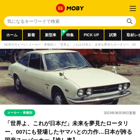
ホーム
新着
新型車
特集
PICK UP
試乗
取材レ
MOBY[モビー]
>
メーカー・車種別
>
「世界よ、これが日本だ」未来を夢見たロータリー、007
メーカー・車種別
2023年08月08日
更新
「世界よ、これが日本だ」未来を夢見たロータリ
ー、007にも登場したヤマハとの力作…日本が誇る