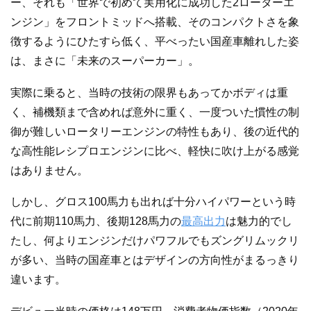
ー、それも「世界で初めて実用化に成功した2ローターエ
ンジン」をフロントミッドへ搭載、そのコンパクトさを象
徴するようにひたすら低く、平べったい国産車離れした姿
は、まさに「未来のスーパーカー」。
実際に乗ると、当時の技術の限界もあってかボディは重
く、補機類まで含めれば意外に重く、一度ついた慣性の制
御が難しいロータリーエンジンの特性もあり、後の近代的
な高性能レシプロエンジンに比べ、軽快に吹け上がる感覚
はありません。
しかし、グロス100馬力も出れば十分ハイパワーという時
代に前期110馬力、後期128馬力の
最高出力
は魅力的でし
たし、何よりエンジンだけパワフルでもズングリムックリ
が多い、当時の国産車とはデザインの方向性がまるっきり
違います。