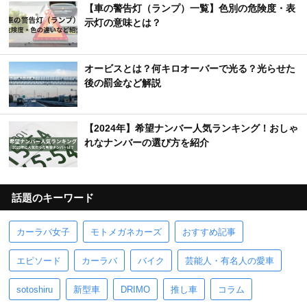
【車の警告灯（ランプ）一覧】色別の危険度・表
示灯の意味とは？
オービスとは？何キロオーバーで光る？光らせた
後の罰金など解説
【2024年】希望ナンバー人気ランキング！おしゃ
れなナンバーの選び方を紹介
話題のキーワード
カーラバ女子
モトメガネカーズ
おすすめ記事
エピソード
カーラバ
バイク
芸能人・有名人の愛車
sotoshiru
新型車
DRIMO
推し車
コラム