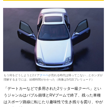
もう何をどうしようと2ドア
クーペ
が売れる時代は帰ってこない…とホンダが
理解するまでには、結構時間がかかった（画像は5代目プレリュード）
「デートカーなどで多用された2リッター級クーペ」とい
うジャンルはバブル崩壊とRVブームで終了、残った車種
はスポーツ路線に転じたり趣味性で生き残りを図り、やが