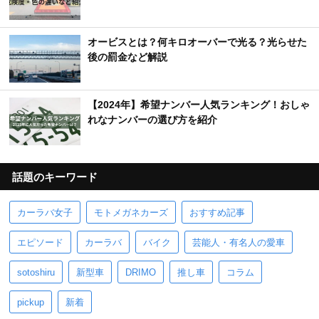
オービスとは？何キロオーバーで光る？光らせた
後の罰金など解説
【2024年】希望ナンバー人気ランキング！おしゃ
れなナンバーの選び方を紹介
話題のキーワード
カーラバ女子
モトメガネカーズ
おすすめ記事
エピソード
カーラバ
バイク
芸能人・有名人の愛車
sotoshiru
新型車
DRIMO
推し車
コラム
pickup
新着