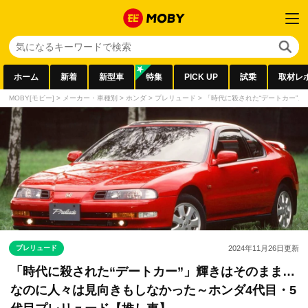
ホーム
新着
新型車
特集
PICK UP
試乗
取材レ
MOBY[モビー]
>
メーカー・車種別
>
ホンダ
>
プレリュード
>
「時代に殺された“デートカー”
プレリュード
2024年11月26日
更新
「時代に殺された“デートカー”」輝きはそのまま…
なのに人々は見向きもしなかった～ホンダ4代目・5