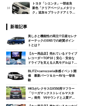
トヨタ「シエンタ」一部改良
新色「クリアベージュメタリッ
10
ク」追加＆ブラックドアミラー
採用
新着記事
美しさと機能性の両立!?日産セレナ
オーテックのSNSでの絶賛ポイン
トとは？
【カー用品店】売れているドライブ
レコーダーTOP10｜安心・安全な
ドライブを支える人気モデルは？
【2026年6月版】
BLITZ×carrozzeria体感イベント開
催 最新パーツ＆カーAVを一挙体
験
HKSがレクサスGX550用マフラー
「リーガマックストレイルマスタ
ー」発売 V6サウンドと上質デザ
インを両立