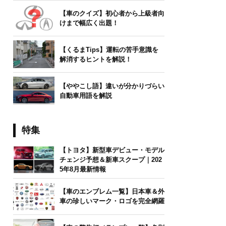
【車のクイズ】初心者から上級者向
けまで幅広く出題！
【くるまTips】運転の苦手意識を
解消するヒントを解説！
【ややこし語】違いが分かりづらい
自動車用語を解説
特集
【トヨタ】新型車デビュー・モデル
チェンジ予想＆新車スクープ｜202
5年8月最新情報
【車のエンブレム一覧】日本車＆外
車の珍しいマーク・ロゴを完全網羅