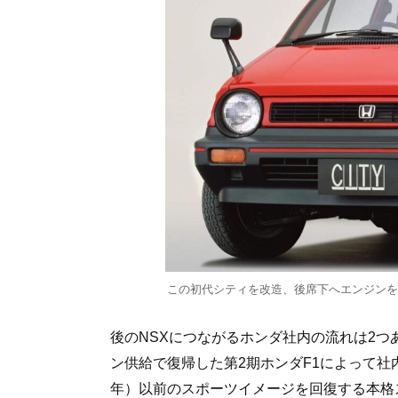
この初代シティを改造、後席下へエンジンを
後のNSXにつながるホンダ社内の流れは2つ
ン供給で復帰した第2期ホンダF1によって社
年）以前のスポーツイメージを回復する本格