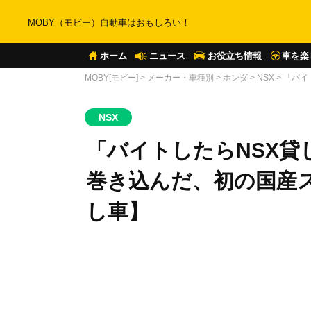
MOBY（モビー）自動車はおもしろい！
ホーム
ニュース
お役立ち情報
車を楽
MOBY[モビー]
>
メーカー・車種別
>
ホンダ
>
NSX
>
「バイ
NSX
「バイトしたらNSX貸
巻き込んだ、初の国産ス
し車】