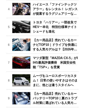
気モデルは？【2026年6月版】
ハイエース「ファインテックツ
アラー」をレンタル！ レガンス
4
が提案するラグジュアリーな移
動体験
トヨタ「ハリアー」一部改良で
HEV一本化 特別仕様車ナイト
5
シェードも進化
【カー用品店】売れているカー
ナビTOP10｜ドライブを快適に
6
する人気モデルは？【2026年6
月版】
マツダ新型「MAZDA CX-5」がI
IHS最高評価獲得 米国安全性
7
能「TSP+」を受賞
ムーヴをユーロスポーツカスタ
ム！ 日常の使いやすさはそのま
8
まに、他とは違うスタイルへ
【カー用品店】売れているカー
バッテリーTOP10｜夏のトラブ
9
ル対策に選ばれている人気モデ
ルは？【2026年6月版】