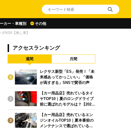
ーカー・車種別
その他
ダNSX【推し車】
アクセスランキング
週間
月間
レクサス新型「ES」発売！「未
来感あってかっこいい」「価格
1
が高すぎる」SNSで賛否の声
【カー用品店】売れているタイ
ヤTOP10｜夏のロングドライブ
2
前に選ばれたモデルは？【2026
年6月版】
【カー用品店】売れているエン
ジンオイルTOP10｜夏本番前の
3
メンテナンスで選ばれている人