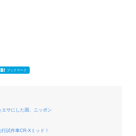
ブックマーク
をエサにした国、ニッポン
！
行試作車CR-Xミッド！