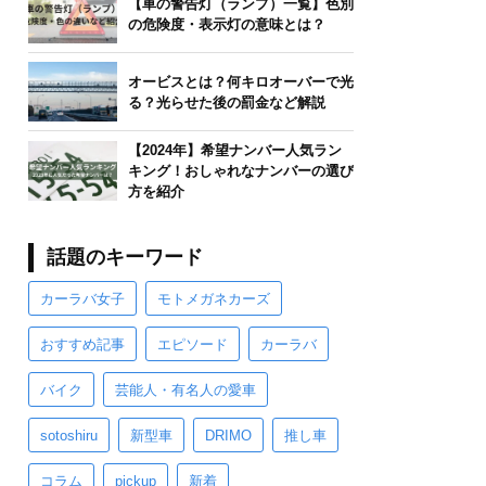
【車の警告灯（ランプ）一覧】色別
の危険度・表示灯の意味とは？
オービスとは？何キロオーバーで光
る？光らせた後の罰金など解説
【2024年】希望ナンバー人気ラン
キング！おしゃれなナンバーの選び
方を紹介
話題のキーワード
カーラバ女子
モトメガネカーズ
おすすめ記事
エピソード
カーラバ
バイク
芸能人・有名人の愛車
sotoshiru
新型車
DRIMO
推し車
コラム
pickup
新着