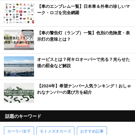
【車のエンブレム一覧】日本車＆外車の珍しいマ
ーク・ロゴを完全網羅
【車の警告灯（ランプ）一覧】色別の危険度・表
示灯の意味とは？
オービスとは？何キロオーバーで光る？光らせた
後の罰金など解説
【2024年】希望ナンバー人気ランキング！おしゃ
れなナンバーの選び方を紹介
話題のキーワード
カーラバ女子
モトメガネカーズ
おすすめ記事