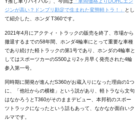
Y推し車リバイバル」、今回は
「車両価格よりDOHCエン
ジンが高い？ドンブリ勘定で生まれた変態軽トラ！」
とし
て紹介した、ホンダ T360です。
2021年4月にアクティ・トラックの販売を終了、市場から
撤退するまでの58年間、ホンダ4輪車にとって重要な車種
であり続けた軽トラックの第1号であり、ホンダの4輪車と
してはスポーツカーのS500より2ヶ月早く発売された4輪
参入第一号。
同時期に開発が進んだS360がお蔵入りになった理由の1つ
に、「他社からの横槍」という説があり、軽トラなら文句
はなかろうとT360がそのままデビュー、本邦初のスポー
ツトラックになったという話もあって、なかなか面白いク
ルマです。