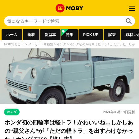
ホーム
新着
新型車
特集
PICK UP
試乗
取材レ
MOBY[モビー]
>
メーカー・車種別
>
ホンダ
>
ホンダ初の四輪車は軽トラ！かわいいね…しかしあ
ホンダ
2024年05月19日
更新
ホンダ初の四輪車は軽トラ！かわいいね…しかしあ
の“親父さん”が「ただの軽トラ」を出すわけなかっ