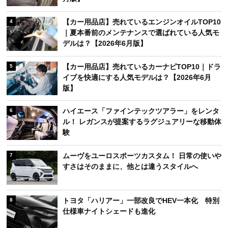
【カー用品店】売れているエンジンオイルTOP10
4
｜夏本番前のメンテナンスで選ばれている人気モ
デルは？【2026年6月版】
【カー用品店】売れているカーナビTOP10｜ドラ
5
イブを快適にする人気モデルは？【2026年6月
版】
ハイエース「ファインテックツアラー」をレンタ
6
ル！ レガンスが提案するラグジュアリーな移動体
験
ムーヴをユーロスポーツカスタム！ 日常の使いや
7
すさはそのままに、他とは違うスタイルへ
トヨタ「ハリアー」一部改良でHEV一本化 特別
8
仕様車ナイトシェードも進化