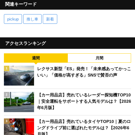
関連キーワード
pickup
推し車
新着
アクセスランキング
週間
月間
レクサス新型「ES」発売！「未来感あってかっこ
1
いい」「価格が高すぎる」SNSで賛否の声
【カー用品店】売れているレーダー探知機TOP10
2
｜安全運転をサポートする人気モデルは？【2026
年6月版】
【カー用品店】売れているタイヤTOP10｜夏のロ
3
ングドライブ前に選ばれたモデルは？【2026年6
月版】