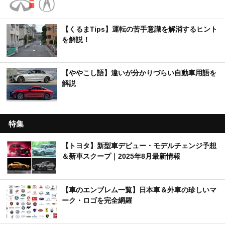
【くるまTips】運転の苦手意識を解消するヒント
を解説！
【ややこし語】違いが分かりづらい自動車用語を
解説
特集
【トヨタ】新型車デビュー・モデルチェンジ予想
＆新車スクープ｜2025年8月最新情報
【車のエンブレム一覧】日本車＆外車の珍しいマ
ーク・ロゴを完全網羅