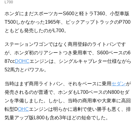
L700
ホンダにまだスポーツカーS600と軽トラT360、小型車版
T500しかなかった1965年、ピックアップトラックのP700
ともども発売したのがL700。
ステーションワゴンではなく商用登録のライトバンです
が、ホンダ初のリアシートつき乗用車で、S600ベースの6
87cc
DOHC
エンジンは、シングルキャブレター仕様ながら
52馬力とパワフル。
当時はまず商用ライトバン、それをベースに乗用
セダン
が
発売されるのが普通で、ホンダもL700ベースのN800セダ
ンを準備しました。しかし、当時の商用車や大衆車に高回
転型D
OHC
エンジンは明らかに過剰で使い勝手も悪く、排
気量アップ版L800も含め3年ほどの短命でした。