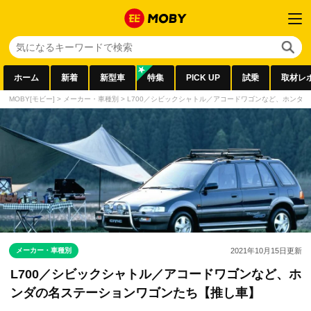
ホーム
新着
新型車
特集
PICK UP
試乗
取材レ
MOBY[モビー]
>
メーカー・車種別
>
L700／シビックシャトル／アコードワゴンなど、ホンダ
メーカー・車種別
2021年10月15日
更新
L700／シビックシャトル／アコードワゴンなど、ホ
ンダの名ステーションワゴンたち【推し車】