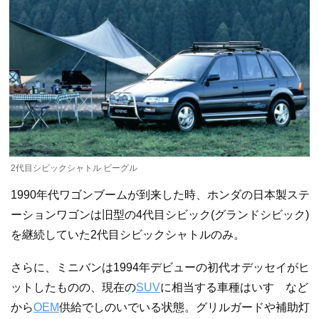
2代目シビックシャトル ビーグル
1990年代ワゴンブームが到来した時、ホンダの日本製ステ
ーションワゴンは旧型の4代目シビック(グランドシビック)
を継続していた2代目シビックシャトルのみ。
さらに、ミニバンは1994年デビューの初代オデッセイがヒ
ットしたものの、現在の
SUV
に相当する車種はいすゞなど
から
OEM
供給でしのいでいる状態。グリルガードや補助灯