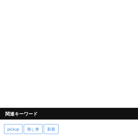
関連キーワード
pickup
推し車
新着