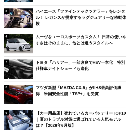
ハイエース「ファインテックツアラー」をレンタ
5
ル！ レガンスが提案するラグジュアリーな移動体
験
ムーヴをユーロスポーツカスタム！ 日常の使いや
6
すさはそのままに、他とは違うスタイルへ
トヨタ「ハリアー」一部改良でHEV一本化 特別
7
仕様車ナイトシェードも進化
マツダ新型「MAZDA CX-5」がIIHS最高評価獲
8
得 米国安全性能「TSP+」を受賞
【カー用品店】売れているカーバッテリーTOP10
9
｜夏のトラブル対策に選ばれている人気モデル
は？【2026年6月版】