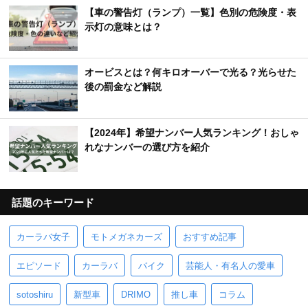
【車の警告灯（ランプ）一覧】色別の危険度・表
示灯の意味とは？
オービスとは？何キロオーバーで光る？光らせた
後の罰金など解説
【2024年】希望ナンバー人気ランキング！おしゃ
れなナンバーの選び方を紹介
話題のキーワード
カーラバ女子
モトメガネカーズ
おすすめ記事
エピソード
カーラバ
バイク
芸能人・有名人の愛車
sotoshiru
新型車
DRIMO
推し車
コラム