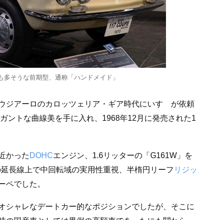
も多そうな前期型、通称「ハンドメイド」
ウジアーロのカロッツェリア・ギア時代にいすゞが依頼
ガントな曲線美を手に入れ、1968年12月に発売された1
近かった
DOHC
エンジン、1.6リッターの「G161W」を
の延長線上で中回転域の実用性重視、半楕円リーフ
リジッ
ーペでした。
オシャレなデートカー的なポジションでしたが、そこに