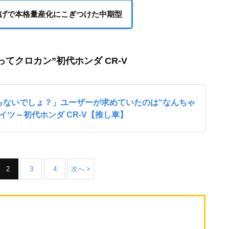
かげで本格量産化にこぎつけた中期型
てクロカン”初代ホンダ CR-V
2
3
4
次へ >