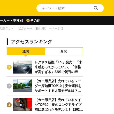
ーカー・車種別
その他
顔？いすゞ 117クーペ【推し車】
>
ページ 2
アクセスランキング
週間
月間
レクサス新型「ES」発売！「未
来感あってかっこいい」「価格
1
が高すぎる」SNSで賛否の声
【カー用品店】売れているレー
ダー探知機TOP10｜安全運転を
2
サポートする人気モデルは？【2
026年6月版】
【カー用品店】売れているタイ
ヤTOP10｜夏のロングドライブ
3
前に選ばれたモデルは？【2026