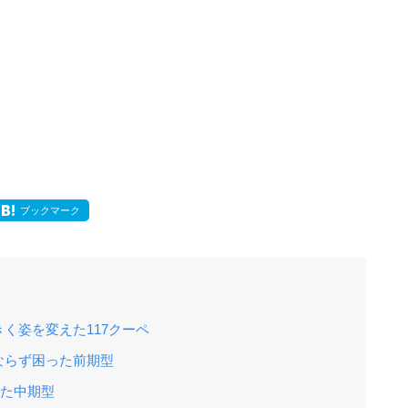
ブックマーク
く姿を変えた117クーペ
ならず困った前期型
けた中期型