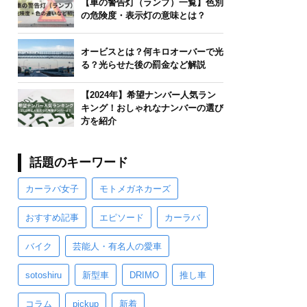
【車の警告灯（ランプ）一覧】色別
の危険度・表示灯の意味とは？
オービスとは？何キロオーバーで光
る？光らせた後の罰金など解説
【2024年】希望ナンバー人気ラン
キング！おしゃれなナンバーの選び
方を紹介
話題のキーワード
カーラバ女子
モトメガネカーズ
おすすめ記事
エピソード
カーラバ
バイク
芸能人・有名人の愛車
sotoshiru
新型車
DRIMO
推し車
コラム
pickup
新着