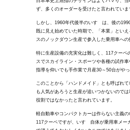
日本車史上屈指のデザインはよくハマり、当
ず、多くのオーダーを受けたと言われていま
しかし、1960年代後半のいすゞは、後の1
既に見え始めていた時期で、「本業」といえ
スのノックダウン生産で参入した乗用車への
特に生産設備の充実化は難しく、117クー
スでスカイライン・スポーツや各種の試作車
指導を仰いでも手作業で月産30～50台がや
このことから「ハンドメイド」とも呼ばれて
も人気があろうと生産が追いつかないのでは
役割ではなかったと言われています。
軽自動車やコンパクトカーは作らない主義の
117クーペですが、いすゞ自体が乗用車メ