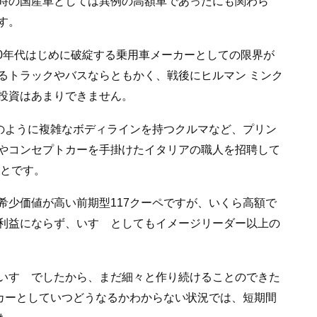
時の国産車としては異例の高額車であったにも関わら
す。
990年代はじめに破綻する乗用車メーカーとしての限界が
るトラックやバスならともかく、戦後にヒルマン ミンク
投資はあまりできません。
ペのように複雑なボディラインを持つクルマなど、プリン
やコンセプトカーを手掛けたイタリアの職人を招聘して
っとです。
希少価値が高い前期型117クーペですが、いくら高額で
利益にならず、いすゞとしてもイメージリーダー以上の
いすゞでしたから、まだ細々と作り続けることのできた
ーカーとしていつどうなるかわからない状況では、短期間