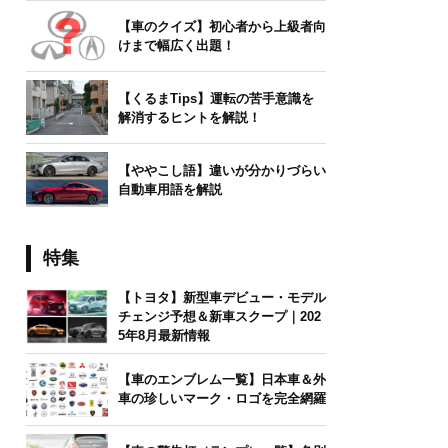
【車のクイズ】初心者から上級者向
けまで幅広く出題！
【くるまTips】運転の苦手意識を
解消するヒントを解説！
【ややこし語】違いが分かりづらい
自動車用語を解説
特集
【トヨタ】新型車デビュー・モデル
チェンジ予想＆新車スクープ｜202
5年8月最新情報
【車のエンブレム一覧】日本車＆外
車の珍しいマーク・ロゴを完全網羅