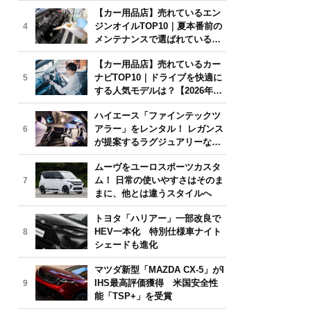
年6月版】
【カー用品店】売れているエン
ジンオイルTOP10｜夏本番前の
4
メンテナンスで選ばれている人
気モデルは？【2026年6月版】
【カー用品店】売れているカー
ナビTOP10｜ドライブを快適に
5
する人気モデルは？【2026年6
月版】
ハイエース「ファインテックツ
アラー」をレンタル！ レガンス
6
が提案するラグジュアリーな移
動体験
ムーヴをユーロスポーツカスタ
ム！ 日常の使いやすさはそのま
7
まに、他とは違うスタイルへ
トヨタ「ハリアー」一部改良で
HEV一本化 特別仕様車ナイト
8
シェードも進化
マツダ新型「MAZDA CX-5」がI
IHS最高評価獲得 米国安全性
9
能「TSP+」を受賞