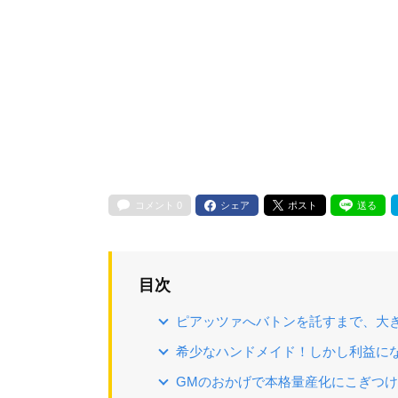
コメント
0
シェア
ポスト
送る
目次
ピアッツァへバトンを託すまで、大き
希少なハンドメイド！しかし利益に
GMのおかげで本格量産化にこぎつ