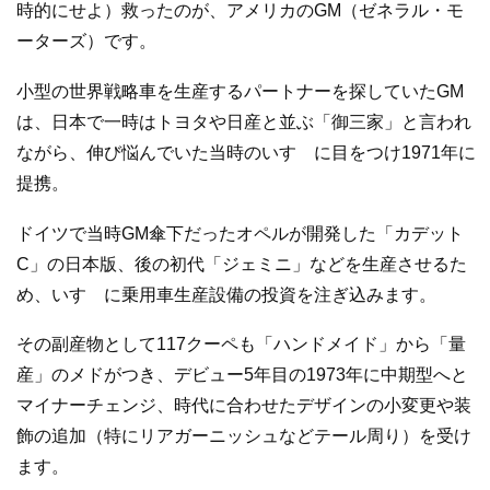
時的にせよ）救ったのが、アメリカのGM（ゼネラル・モ
ーターズ）です。
小型の世界戦略車を生産するパートナーを探していたGM
は、日本で一時はトヨタや日産と並ぶ「御三家」と言われ
ながら、伸び悩んでいた当時のいすゞに目をつけ1971年に
提携。
ドイツで当時GM傘下だったオペルが開発した「カデット
C」の日本版、後の初代「ジェミニ」などを生産させるた
め、いすゞに乗用車生産設備の投資を注ぎ込みます。
その副産物として117クーペも「ハンドメイド」から「量
産」のメドがつき、デビュー5年目の1973年に中期型へと
マイナーチェンジ、時代に合わせたデザインの小変更や装
飾の追加（特にリアガーニッシュなどテール周り）を受け
ます。