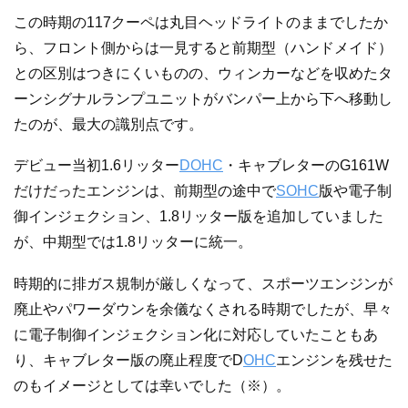
この時期の117クーペは丸目ヘッドライトのままでしたか
ら、フロント側からは一見すると前期型（ハンドメイド）
との区別はつきにくいものの、ウィンカーなどを収めたタ
ーンシグナルランプユニットがバンパー上から下へ移動し
たのが、最大の識別点です。
デビュー当初1.6リッター
DOHC
・キャブレターのG161W
だけだったエンジンは、前期型の途中で
SOHC
版や電子制
御インジェクション、1.8リッター版を追加していました
が、中期型では1.8リッターに統一。
時期的に排ガス規制が厳しくなって、スポーツエンジンが
廃止やパワーダウンを余儀なくされる時期でしたが、早々
に電子制御インジェクション化に対応していたこともあ
り、キャブレター版の廃止程度でD
OHC
エンジンを残せた
のもイメージとしては幸いでした（※）。