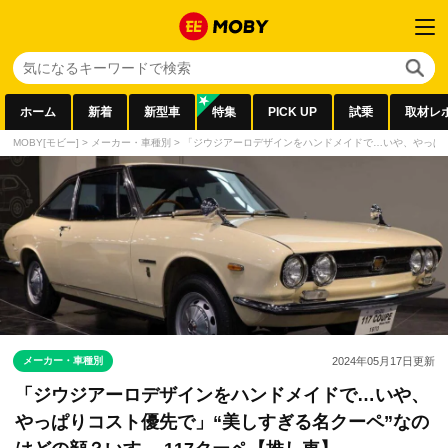
ホーム
新着
新型車
特集
PICK UP
試乗
取材レ
MOBY[モビー]
>
メーカー・車種別
>
「ジウジアーロデザインをハンドメイドで…いや、やっぱり
メーカー・車種別
2024年05月17日
更新
「ジウジアーロデザインをハンドメイドで…いや、
やっぱりコスト優先で」“美しすぎる名クーペ”なの