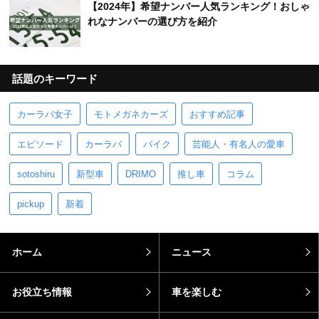
【2024年】希望ナンバー人気ランキング！おしゃ
れなナンバーの選び方を紹介
話題のキーワード
カーラバ女子
モトメガネカーズ
おすすめ記事
エピソード
カーラバ
バイク
芸能人・有名人の愛車
sotoshiru
新型車
DRIMO
推し車
コラム
pickup
新着
ホーム
ニュース
お役立ち情報
車を楽しむ