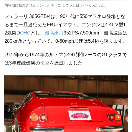
同時期に販売されたランボルギーニ ミウラとはライバルだった。
フェラーリ 365GTB/4は、90年代に550マラネロ登場とな
るまで一旦途絶えたFRレイアウト。エンジンは4.4L V型1
2気筒D
OHC
とし、
最高出力
352PS/7,500rpm、最高速度は
280km/hとなっていて、0-60mph加速は5.4秒を誇ります。
1972年から1974年のル・マン24時間レースのGTクラスで
は3年連続優勝の快挙を達成しました。