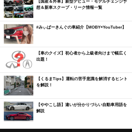
【国産＆外車】新型デビュー・モデルチェンジ予
想＆新車スクープ・リーク情報一覧
#みぃぱーきんぐの車紹介【MOBY×YouTuber】
【車のクイズ】初心者から上級者向けまで幅広く
出題！
【くるまTips】運転の苦手意識を解消するヒント
を解説！
【ややこし語】違いが分かりづらい自動車用語を
解説