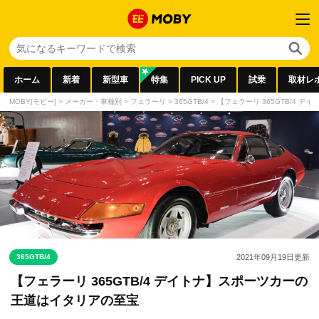
ホーム
新着
新型車
特集
PICK UP
試乗
取材レ
MOBY[モビー]
>
メーカー・車種別
>
フェラーリ
>
365GTB/4
>
【フェラーリ 365GTB/4 
365GTB/4
2021年09月19日
更新
【フェラーリ 365GTB/4 デイトナ】スポーツカーの
王道はイタリアの至宝