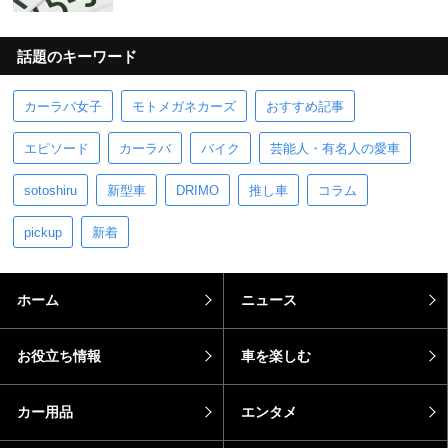
話題のキーワード
カーラバ女子
モトメガネカーズ
おすすめ記事
エピソード
カーラバ
バイク
芸能人・有名人の愛車
sotoshiru
新型車
DRIMO
推し車
コラム
pickup
新着
ホーム
ニュース
お役立ち情報
車を楽しむ
カー用品
エンタメ