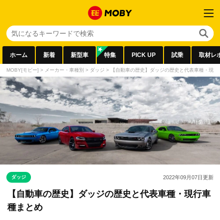
ホーム
新着
新型車
特集
PICK UP
試乗
取材レ
MOBY[モビー]
>
メーカー・車種別
>
ダッジ
>
【自動車の歴史】ダッジの歴史と代表車種・現行
ダッジ
2022年09月07日
更新
【自動車の歴史】ダッジの歴史と代表車種・現行車
種まとめ