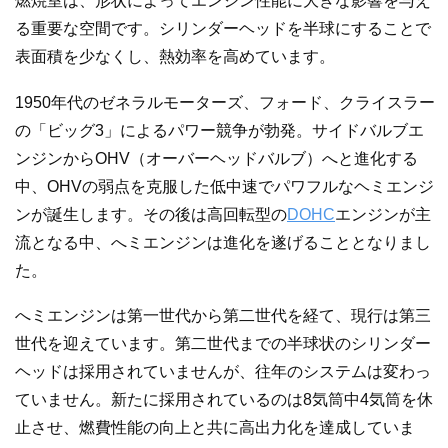
燃焼室は、形状によってエンジン性能に大きな影響を与え
る重要な空間です。シリンダーヘッドを半球にすることで
表面積を少なくし、熱効率を高めています。
1950年代のゼネラルモーターズ、フォード、クライスラー
の「ビッグ3」によるパワー競争が勃発。サイドバルブエ
ンジンからOHV（オーバーヘッドバルブ）へと進化する
中、OHVの弱点を克服した低中速でパワフルなヘミエンジ
ンが誕生します。その後は高回転型の
DOHC
エンジンが主
流となる中、へミエンジンは進化を遂げることとなりまし
た。
へミエンジンは第一世代から第二世代を経て、現行は第三
世代を迎えています。第二世代までの半球状のシリンダー
ヘッドは採用されていませんが、往年のシステムは変わっ
ていません。新たに採用されているのは8気筒中4気筒を休
止させ、燃費性能の向上と共に高出力化を達成していま