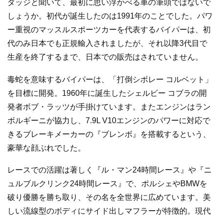
ダッジと聞いて、最初に思い浮かべる車の筆頭ではないで
しょうか。初代が誕生したのは1991年のことでした。パワ
ー重視のマッスルスポーツカーを代表するバイパーは、初
代のみ日本でも正規輸入されましたが、それ以降3代目で
生産を終了するまで、日本での販売はされていません。
毒蛇を意味するバイパーは、「打倒シボレー コルベット」
を目標に開発。1960年に誕生したシェルビー コブラの開
発者ボブ・ラッツが手掛けています。またエンジンはラン
ボルギーニが協力し、7.9L V10エンジンのパワーに対応で
きるブレーキメーカーの『ブレンボ』を搭載するという、
豪華な顔ぶれでした。
レースでの活躍は著しく『ル・マン24時間レース』や『ニ
ュルブルクリンク24時間レース』で、ポルシェやBMWを
破り優勝を勝ち取り、その名を全世界に広めています。美
しい流線型のボディにサイド出しマフラーが特徴的。現代