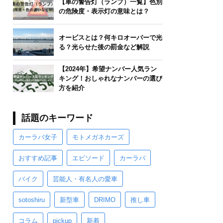
【車の警告灯（ランプ）一覧】色別
の危険度・表示灯の意味とは？
オービスとは？何キロオーバーで光
る？光らせた後の罰金など解説
【2024年】希望ナンバー人気ラン
キング！おしゃれなナンバーの選び
方を紹介
話題のキーワード
カーラバ女子
モトメガネカーズ
おすすめ記事
エピソード
カーラバ
バイク
芸能人・有名人の愛車
sotoshiru
新型車
DRIMO
推し車
コラム
pickup
新着