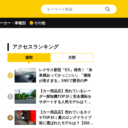
ーカー・車種別
その他
アクセスランキング
週間
月間
レクサス新型「ES」発売！「未
来感あってかっこいい」「価格
1
が高すぎる」SNSで賛否の声
【カー用品店】売れているレー
ダー探知機TOP10｜安全運転を
2
サポートする人気モデルは？【2
026年6月版】
【カー用品店】売れているタイ
ヤTOP10｜夏のロングドライブ
3
前に選ばれたモデルは？【2026