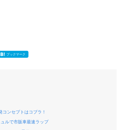
ブックマーク
：開発コンセプトはコブラ！
：ニュルで市販車最速ラップ