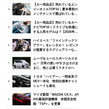
年6月版】
【カー用品店】売れているエン
ジンオイルTOP10｜夏本番前の
4
メンテナンスで選ばれている人
気モデルは？【2026年6月版】
【カー用品店】売れているカー
ナビTOP10｜ドライブを快適に
5
する人気モデルは？【2026年6
月版】
ハイエース「ファインテックツ
アラー」をレンタル！ レガンス
6
が提案するラグジュアリーな移
動体験
ムーヴをユーロスポーツカスタ
ム！ 日常の使いやすさはそのま
7
まに、他とは違うスタイルへ
トヨタ「ハリアー」一部改良で
HEV一本化 特別仕様車ナイト
8
シェードも進化
マツダ新型「MAZDA CX-5」がI
IHS最高評価獲得 米国安全性
9
能「TSP+」を受賞