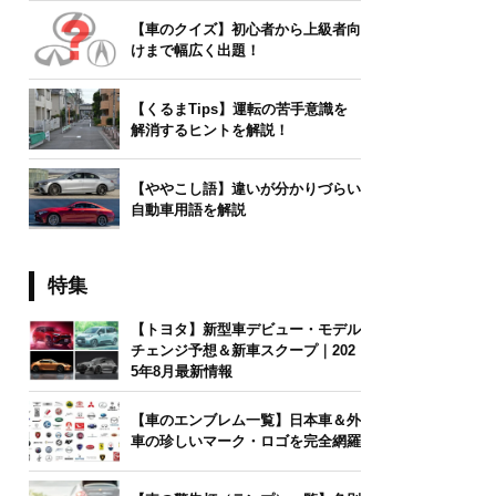
【車のクイズ】初心者から上級者向
けまで幅広く出題！
【くるまTips】運転の苦手意識を
解消するヒントを解説！
【ややこし語】違いが分かりづらい
自動車用語を解説
特集
【トヨタ】新型車デビュー・モデル
チェンジ予想＆新車スクープ｜202
5年8月最新情報
【車のエンブレム一覧】日本車＆外
車の珍しいマーク・ロゴを完全網羅