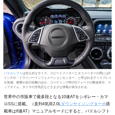
パドルシフト
は控えめなサイズ。スピードメーターとタコメーターの間には8
インチの「ドライバーインフォメーションセンター」と呼ばれるディスプレイ
を装備。燃費や走行距離のほか、コーナリング時のGフォースの数値表示、ラ
ップタイム、タイヤの空気圧などさまざな情報が表示される。
世界中の市販車で最多段となる10速ATをシボレー・カマ
ロSSに搭載。（直列4気筒2.0L
ダウンサイジングターボ
搭
載車は8速AT）マニュアルモードにすると、パドルシフト