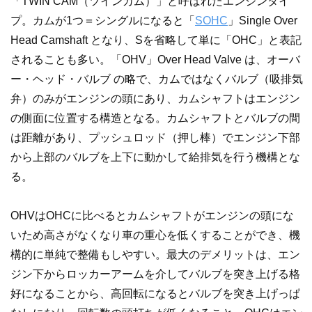
「TWIN CAM（ツインカム）」と呼ばれたエンジンタイ
プ。カムが1つ＝シングルになると「
SOHC
」Single Over
Head Camshaft となり、Sを省略して単に「OHC」と表記
されることも多い。「OHV」Over Head Valve は、オーバ
ー・ヘッド・バルブ の略で、カムではなくバルブ（吸排気
弁）のみがエンジンの頭にあり、カムシャフトはエンジン
の側面に位置する構造となる。カムシャフトとバルブの間
は距離があり、プッシュロッド（押し棒）でエンジン下部
から上部のバルブを上下に動かして給排気を行う機構とな
る。
OHVはOHCに比べるとカムシャフトがエンジンの頭にな
いため高さがなくなり車の重心を低くすることができ、機
構的に単純で整備もしやすい。最大のデメリットは、エン
ジン下からロッカーアームを介してバルブを突き上げる格
好になることから、高回転になるとバルブを突き上げっぱ