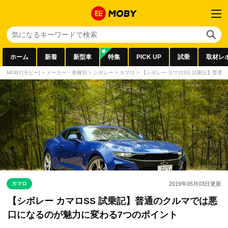
ホーム
新着
新型車
特集
PICK UP
試乗
取材レ
MOBY[モビー]
>
メーカー・車種別
>
シボレー
>
カマロ
>
【シボレー カマロSS 試乗記】普通
カマロ
2019年05月03日
更新
【シボレー カマロSS 試乗記】普通のクルマでは悪
口になるのが魅力に変わる7つのポイント