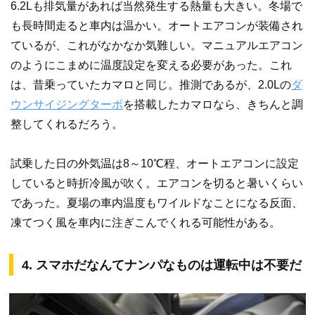
6.2Lも排気量があれば当然発生する熱量も大きい。冬場で
も長時間走ると車内は温かい。オートエアコンが装備され
ているが、これがなかなか気難しい。マニュアルエアコン
のようにこまめに温度設定を変える必要があった。これ
は、昔乗っていたカマロと同じ。推測であるが、2.0Lの
ダ
ウンサイジング
ターボ
を搭載したカマロなら、きちんと調
整してくれるだろう。
試乗した日の外気温は8～10℃程、オートエアコンに設定
していると時折冷風が吹く。エアコンを切ると暑いくらい
であった。夏場の車内温度もワイルドなことになる反面、
凍てつく風を車内に注ぎこんでくれる可能性がある。
4. スマホだなんてナンパなものは運転中は不要だ