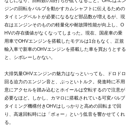
なしになり、回転数の頭打ちが低くなること。OHCはエン
ジンの回転をバルブを動かすカムシャフトに伝えるための
タイミングベルトが必要になるなど部品数が増えるが、現
在はエンジンそのものの軽量化や耐故障性能が向上し、O
HVの存在価値がなくなってしまった。現在、国産車の乗
用車でOHVエンジンを搭載したモデルは1台もなく、正規
輸入車で新車のOHVエンジンを搭載した車を買おうとする
と、シボレーしかない。
大排気量OHVエンジンの魅力はなっといっても、ドロドロ
回る迫力のエンジン音と、ぶっといトルク。発進時に不用
意にアクセルを踏み込むとホイールは空転するので注意が
必要なほど。しかし、カマロに搭載されている可変バルブ
タイミング機構付きOHVはしっかりと高めの回転まで回
り、高速回転時には「ボォー」という低音を響かせてくれ
る。