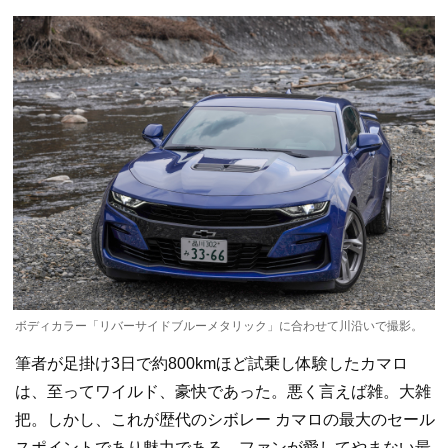
ボディカラー「リバーサイドブルーメタリック」に合わせて川沿いで撮影。
筆者が足掛け3日で約800kmほど試乗し体験したカマロ
は、至ってワイルド、豪快であった。悪く言えば雑。大雑
把。しかし、これが歴代のシボレー カマロの最大のセール
スポイントであり魅力である。ファンが愛してやまない最