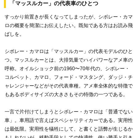
「マッスルカー」の代表車のひとつ
すっかり前置きが長くなってしまったが、シボレー・カマ
ロの概要を簡潔にお伝えしたい。既知である方はお読み飛
ばしを。
シボレー・カマロは「マッスルカー」の代表モデルのひと
つ。マッスルカーとは、大排気量でハイパワーなアメ車の
呼称。オイルショック前の1960〜70年代の、シボレー・
コルベット、カマロ、フォード・マスタング、ダッジ・チ
ャレンジャーなどがその代表車種。アメ車全体的な特徴で
もあるボディサイズの大きさもその特徴の一つである。
一言で片付けてしまうとシボレー・カマロは「普通でない
車」。車用語で言えばスペシャリティカーである。実用性
は最低限。実用性を犠牲にして、と書くと語弊が生じるか
もしれないが、移動手段としての快適性、使い勝手と引き