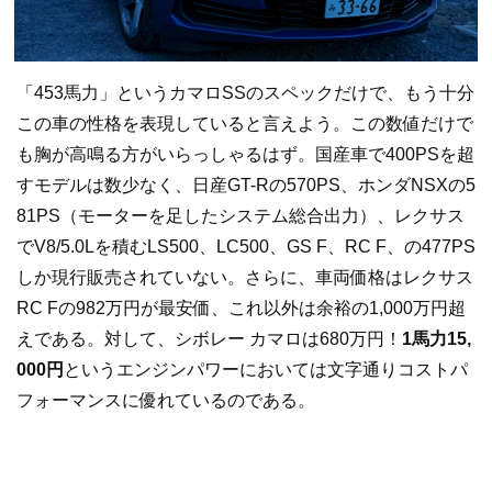
「453馬力」というカマロSSのスペックだけで、もう十分
この車の性格を表現していると言えよう。この数値だけで
も胸が高鳴る方がいらっしゃるはず。国産車で400PSを超
すモデルは数少なく、日産GT-Rの570PS、ホンダNSXの5
81PS（モーターを足したシステム総合出力）、レクサス
でV8/5.0Lを積むLS500、LC500、GS F、RC F、の477PS
しか現行販売されていない。さらに、車両価格はレクサス
RC Fの982万円が最安価、これ以外は余裕の1,000万円超
えである。対して、シボレー カマロは680万円！
1馬力15,
000円
というエンジンパワーにおいては文字通りコストパ
フォーマンスに優れているのである。