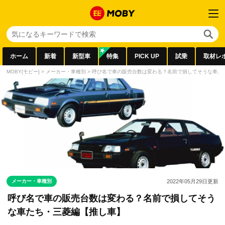
ホーム
新着
新型車
特集
PICK UP
試乗
取材レ
MOBY[モビー]
>
メーカー・車種別
>
呼び名で車の販売台数は変わる？名前で損してそうな車た
メーカー・車種別
2022年05月29日
更新
呼び名で車の販売台数は変わる？名前で損してそう
な車たち・三菱編【推し車】