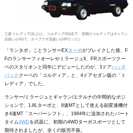
三菱 トレディア(左上)と、コルディアXG(右下・初期のコルディアはギャラン
店扱いがXGで、カープラザ店扱いがXPだった)
「ランタボ」ことランサーEX
ターボ
がブレイクした後、F
FのランサーフィオーレやミラージュII、FRスポーツクー
ペのスタリオンと同年にデビューしたのが、3ドア
ハッチ
バック
クーペの「コルディア」と、4ドアセダン版の「ト
レディア」でした。
ランサー/ミラージュとギャラン/エテルナの中間的なポジ
ションで、1.8Lターボと、8速MTとして使える副変速機付
き4速MT「スーパーシフト」、1984年に追加されたパート
タイム
4WD
を武器に、初期の4WDターボスポーツとして
期待されましたが、全くの販売不振。