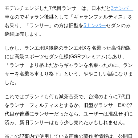
モデルチェンジした7代目ランサーは、日本だと
3ナンバー
車なのでギャラン後継として「ギャランフォルティス」を
名乗り、「ランサー」の方は旧型を
5ナンバー
セダンのみ
継続販売します。
しかし、ランエボIX後継のランエボXを名乗った高性能版
には高級スポーツセダン仕様(GSRプレミアム)もあり、
「ランサーより格上だからギャランを名乗ったのに、ラン
サーを名乗る車より格下」という、ややこしい話になりま
した。
これではブランドも何も滅茶苦茶で、台湾のように7代目
をランサーフォルティスとするか、旧型がランサーEXで7
代目が普通にランサーだったなら、ユーザーは混乱せずに
済み、新旧ランサーはもう少し売れたかもしれません。
※この記事内で使用している画像の著作者情報は、公開日