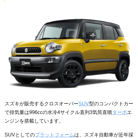
スズキが販売するクロスオーバー
SUV
型のコンパクトカー
で排気量は996ccの水冷4サイクル直列3気筒直噴
ターボ
エ
ンジンを搭載しています。
SUVとしての
プラットフォーム
は、スズキ自動車が近年採