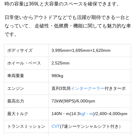
時の容量は369Lと大容量のスペースを確保できます。
日常使いからアウトドアなどでも活躍が期待できる一台と
なっていて、 走破性・低燃費・機能に関しても魅力的な車
です。
ボディサイズ
3,995mm×1,695mm×1,620mm
ホイール・ベース
2,525mm
車両重量
980kg
エンジン
直列3気筒
インタークーラー
付きターボ
最高出力
72kW(98PS)/6,000rpm
最大トルク
140N・m(14.3
kgf・m
)/2,400~4,000rpm
トランスミッション
CVT
(7速シーケンシャルシフト付き）