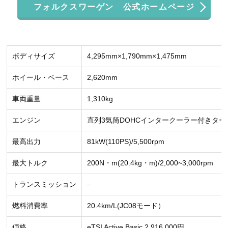
フォルクスワーゲン 公式ホームページ
ボディサイズ
4,295mm×1,790mm×1,475mm
ホイール・ベース
2,620mm
車両重量
1,310kg
エンジン
直列3気筒DOHCインタークーラー付きター
最高出力
81kW(110PS)/5,500rpm
最大トルク
200N・m(20.4kg・m)/2,000~3,000rpm
トランスミッション
–
燃料消費率
20.4km/L(JC08モード）
価格
eTSI Active Basic 2,916,000円