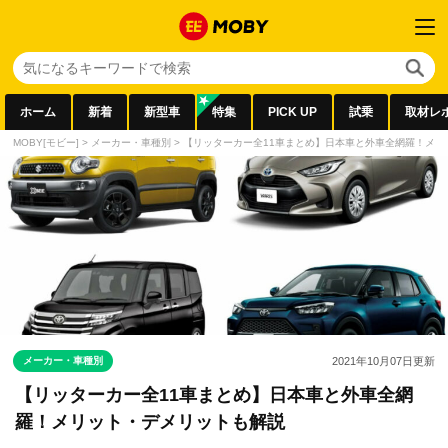
ホーム
新着
新型車
特集
PICK UP
試乗
取材レ
MOBY[モビー]
>
メーカー・車種別
>
【リッターカー全11車まとめ】日本車と外車全網羅！メリ
メーカー・車種別
2021年10月07日
更新
【リッターカー全11車まとめ】日本車と外車全網
羅！メリット・デメリットも解説