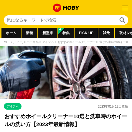
ホーム
新着
新型車
特集
PICK UP
試乗
取材レ
MOBY[モビー]
>
カー用品
>
アイテム
>
おすすめホイールクリーナー10選と洗車時のホイールの
アイテム
2023年01月12日
更新
おすすめホイールクリーナー10選と洗車時のホイー
ルの洗い方【2023年最新情報】