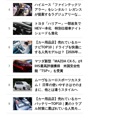
気モデルは？【2026年6月版】
ハイエース「ファインテックツ
アラー」をレンタル！ レガンス
4
が提案するラグジュアリーな移
動体験
トヨタ「ハリアー」一部改良で
HEV一本化 特別仕様車ナイト
5
シェードも進化
【カー用品店】売れているカー
ナビTOP10｜ドライブを快適に
6
する人気モデルは？【2026年6
月版】
マツダ新型「MAZDA CX-5」がI
IHS最高評価獲得 米国安全性
7
能「TSP+」を受賞
ムーヴをユーロスポーツカスタ
ム！ 日常の使いやすさはそのま
8
まに、他とは違うスタイルへ
【カー用品店】売れているカー
バッテリーTOP10｜夏のトラブ
9
ル対策に選ばれている人気モデ
ルは？【2026年6月版】