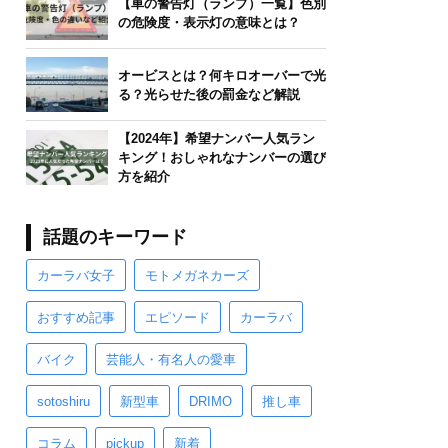
【車の警告灯（ランプ）一覧】色別
の危険度・表示灯の意味とは？
オービスとは？何キロオーバーで光
る？光らせた後の罰金など解説
【2024年】希望ナンバー人気ラン
キング！おしゃれなナンバーの選び
方を紹介
話題のキーワード
カーラバ女子
モトメガネカーズ
おすすめ記事
エピソード
カーラバ
バイク
芸能人・有名人の愛車
sotoshiru
新型車
DRIMO
推し車
コラム
pickup
新着