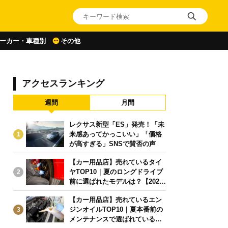
ーカー・車種別
その他
アクセスランキング
週間
月間
レクサス新型「ES」発売！「未
来感あってかっこいい」「価格
1
が高すぎる」SNSで賛否の声
【カー用品店】売れているタイ
ヤTOP10｜夏のロングドライブ
2
前に選ばれたモデルは？【2026
年6月版】
【カー用品店】売れているエン
ジンオイルTOP10｜夏本番前の
3
メンテナンスで選ばれている人