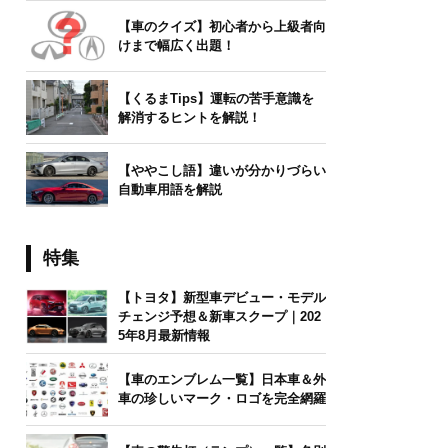
【車のクイズ】初心者から上級者向
けまで幅広く出題！
【くるまTips】運転の苦手意識を
解消するヒントを解説！
【ややこし語】違いが分かりづらい
自動車用語を解説
特集
【トヨタ】新型車デビュー・モデル
チェンジ予想＆新車スクープ｜202
5年8月最新情報
【車のエンブレム一覧】日本車＆外
車の珍しいマーク・ロゴを完全網羅