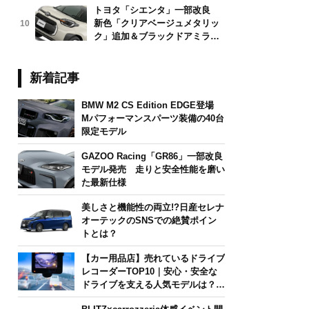
トヨタ「シエンタ」一部改良
新色「クリアベージュメタリッ
10
ク」追加＆ブラックドアミラー
採用
新着記事
BMW M2 CS Edition EDGE登場
Mパフォーマンスパーツ装備の40台
限定モデル
GAZOO Racing「GR86」一部改良
モデル発売 走りと安全性能を磨い
た最新仕様
美しさと機能性の両立!?日産セレナ
オーテックのSNSでの絶賛ポイン
トとは？
【カー用品店】売れているドライブ
レコーダーTOP10｜安心・安全な
ドライブを支える人気モデルは？
【2026年6月版】