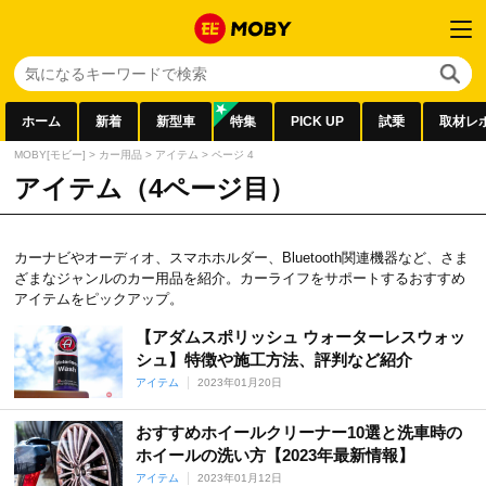
ホーム
新着
新型車
特集
PICK UP
試乗
取材レ
MOBY[モビー]
>
カー用品
>
アイテム
>
ページ 4
アイテム（4ページ目）
カーナビやオーディオ、スマホホルダー、Bluetooth関連機器など、さま
ざまなジャンルのカー用品を紹介。カーライフをサポートするおすすめ
アイテムをピックアップ。
【アダムスポリッシュ ウォーターレスウォッ
シュ】特徴や施工方法、評判など紹介
アイテム
2023年01月20日
おすすめホイールクリーナー10選と洗車時の
ホイールの洗い方【2023年最新情報】
アイテム
2023年01月12日