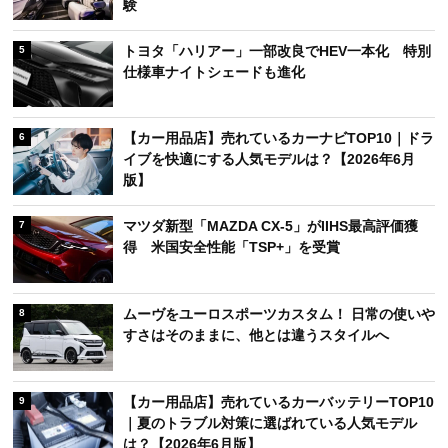
験
トヨタ「ハリアー」一部改良でHEV一本化 特別
5
仕様車ナイトシェードも進化
【カー用品店】売れているカーナビTOP10｜ドラ
6
イブを快適にする人気モデルは？【2026年6月
版】
マツダ新型「MAZDA CX-5」がIIHS最高評価獲
7
得 米国安全性能「TSP+」を受賞
ムーヴをユーロスポーツカスタム！ 日常の使いや
8
すさはそのままに、他とは違うスタイルへ
【カー用品店】売れているカーバッテリーTOP10
9
｜夏のトラブル対策に選ばれている人気モデル
は？【2026年6月版】