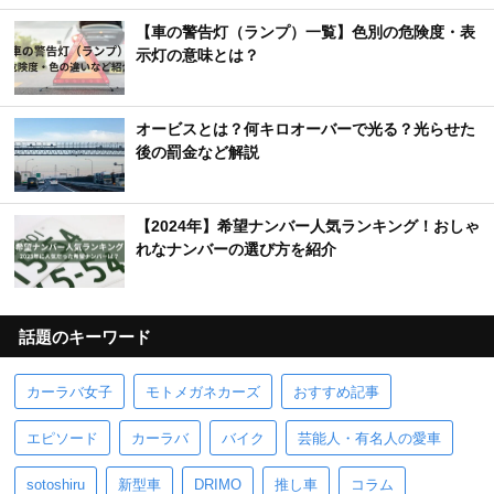
【車の警告灯（ランプ）一覧】色別の危険度・表
示灯の意味とは？
オービスとは？何キロオーバーで光る？光らせた
後の罰金など解説
【2024年】希望ナンバー人気ランキング！おしゃ
れなナンバーの選び方を紹介
話題のキーワード
カーラバ女子
モトメガネカーズ
おすすめ記事
エピソード
カーラバ
バイク
芸能人・有名人の愛車
sotoshiru
新型車
DRIMO
推し車
コラム