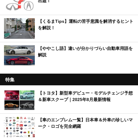
出題！
【くるまTips】運転の苦手意識を解消するヒント
を解説！
【ややこし語】違いが分かりづらい自動車用語を
解説
特集
【トヨタ】新型車デビュー・モデルチェンジ予想
＆新車スクープ｜2025年8月最新情報
【車のエンブレム一覧】日本車＆外車の珍しいマ
ーク・ロゴを完全網羅