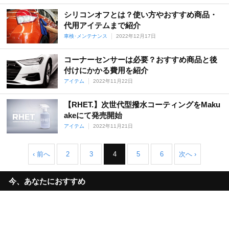
シリコンオフとは？使い方やおすすめ商品・
代用アイテムまで紹介
車検･メンテナンス
2022年12月17日
コーナーセンサーは必要？おすすめ商品と後
付けにかかる費用を紹介
アイテム
2022年11月22日
【RHET.】次世代型撥水コーティングをMaku
akeにて発売開始
アイテム
2022年11月21日
‹ 前へ
2
3
4
5
6
次へ ›
今、あなたにおすすめ