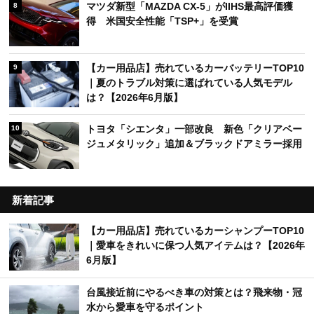
マツダ新型「MAZDA CX-5」がIIHS最高評価獲
8
得 米国安全性能「TSP+」を受賞
【カー用品店】売れているカーバッテリーTOP10
9
｜夏のトラブル対策に選ばれている人気モデル
は？【2026年6月版】
トヨタ「シエンタ」一部改良 新色「クリアベー
10
ジュメタリック」追加＆ブラックドアミラー採用
新着記事
【カー用品店】売れているカーシャンプーTOP10
｜愛車をきれいに保つ人気アイテムは？【2026年
6月版】
台風接近前にやるべき車の対策とは？飛来物・冠
水から愛車を守るポイント