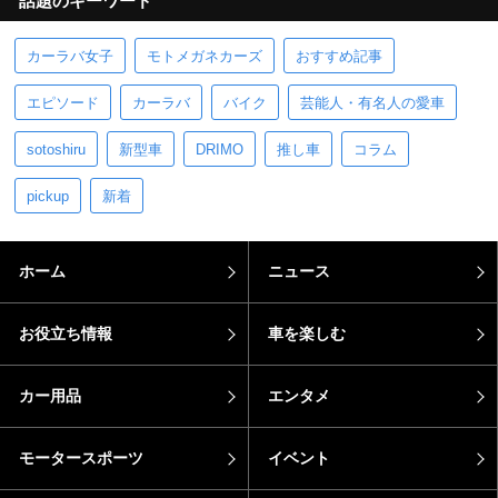
話題のキーワード
カーラバ女子
モトメガネカーズ
おすすめ記事
エピソード
カーラバ
バイク
芸能人・有名人の愛車
sotoshiru
新型車
DRIMO
推し車
コラム
pickup
新着
ホーム
ニュース
お役立ち情報
車を楽しむ
カー用品
エンタメ
モータースポーツ
イベント