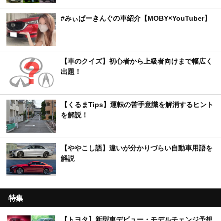
#みぃぱーきんぐの車紹介【MOBY×YouTuber】
【車のクイズ】初心者から上級者向けまで幅広く
出題！
【くるまTips】運転の苦手意識を解消するヒント
を解説！
【ややこし語】違いが分かりづらい自動車用語を
解説
特集
【トヨタ】新型車デビュー・モデルチェンジ予想