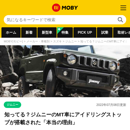
ホーム
新着
新型車
特集
PICK UP
試乗
取材レ
MOBY[モビー]
>
メーカー・車種別
>
スズキ
>
ジムニー
>
知ってる？ジムニーのMT車にアイド
ジムニー
2022年07月08日
更新
知ってる？ジムニーのMT車にアイドリングストッ
プが搭載された「本当の理由」