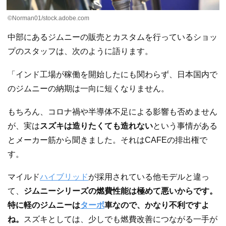
©Norman01/stock.adobe.com
中部にあるジムニーの販売とカスタムを行っているショッ
プのスタッフは、次のように語ります。
「インド工場が稼働を開始したにも関わらず、日本国内で
のジムニーの納期は一向に短くなりません。
もちろん、コロナ禍や半導体不足による影響も否めません
が、実は
スズキは造りたくても造れない
という事情がある
とメーカー筋から聞きました。それはCAFEの排出権で
す。
マイルド
ハイブリッド
が採用されている他モデルと違っ
て、
ジムニーシリーズの燃費性能は極めて悪いからです。
特に軽のジムニーは
ターボ
車なので、かなり不利ですよ
ね。
スズキとしては、少しでも燃費改善につながる一手が