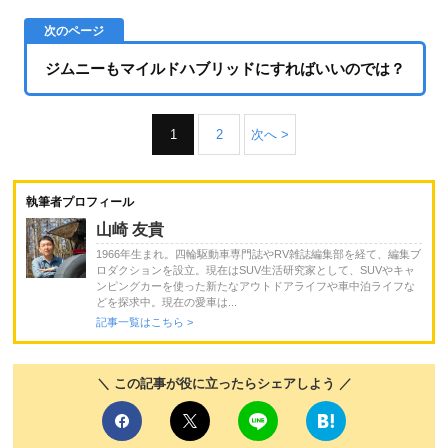
ジムニーもマイルドハブリッドにすればいいのでは？
1
2
次へ >
執筆者プロフィール
山崎 友貴
1966年生まれ。四輪駆動車専門誌やRV雑誌編集部を経て、編集ブ
ロダクションを設立。現在はSUV生活研究家として、SUVやキャ
ンピングカーを使った新たなアウトドアライフや車中泊ライフな
どを探求中。現在の愛車は...
記事一覧はこちら >
＼ この記事が役に立ったらシェアしよう ／