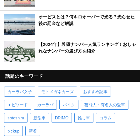
オービスとは？何キロオーバーで光る？光らせた
後の罰金など解説
【2024年】希望ナンバー人気ランキング！おしゃ
れなナンバーの選び方を紹介
話題のキーワード
カーラバ女子
モトメガネカーズ
おすすめ記事
エピソード
カーラバ
バイク
芸能人・有名人の愛車
sotoshiru
新型車
DRIMO
推し車
コラム
pickup
新着