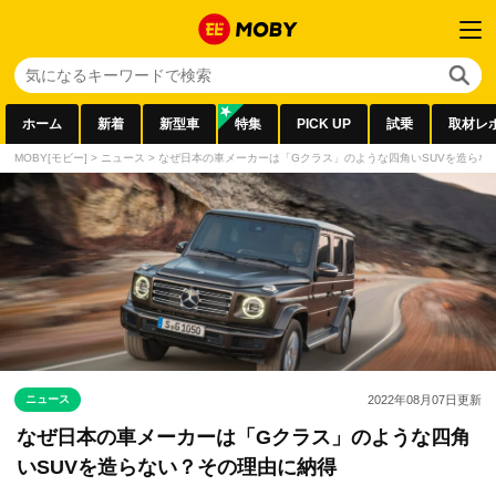
ホーム
新着
新型車
特集
PICK UP
試乗
取材レ
MOBY[モビー]
>
ニュース
>
なぜ日本の車メーカーは「Gクラス」のような四角いSUVを造らな
ニュース
2022年08月07日
更新
なぜ日本の車メーカーは「Gクラス」のような四角
いSUVを造らない？その理由に納得