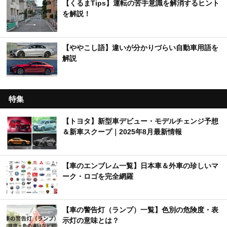
【くるまTips】運転の苦手意識を解消するヒント
を解説！
【ややこし語】違いが分かりづらい自動車用語を
解説
特集
【トヨタ】新型車デビュー・モデルチェンジ予想
＆新車スクープ｜2025年8月最新情報
【車のエンブレム一覧】日本車＆外車の珍しいマ
ーク・ロゴを完全網羅
【車の警告灯（ランプ）一覧】色別の危険度・表
示灯の意味とは？