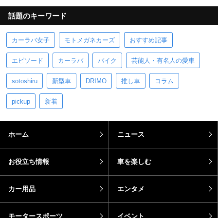
話題のキーワード
カーラバ女子
モトメガネカーズ
おすすめ記事
エピソード
カーラバ
バイク
芸能人・有名人の愛車
sotoshiru
新型車
DRIMO
推し車
コラム
pickup
新着
ホーム
ニュース
お役立ち情報
車を楽しむ
カー用品
エンタメ
モータースポーツ
イベント