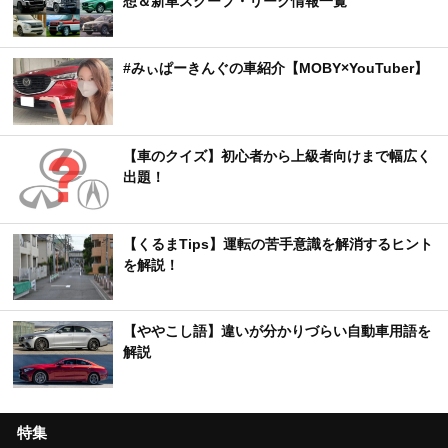
想＆新車スクープ・リーク情報一覧
#みぃぱーきんぐの車紹介【MOBY×YouTuber】
【車のクイズ】初心者から上級者向けまで幅広く
出題！
【くるまTips】運転の苦手意識を解消するヒント
を解説！
【ややこし語】違いが分かりづらい自動車用語を
解説
特集