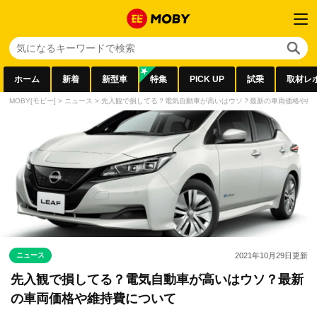
ホーム
新着
新型車
特集
PICK UP
試乗
取材レ
MOBY[モビー]
>
ニュース
>
先入観で損してる？電気自動車が高いはウソ？最新の車両価格や維
ニュース
2021年10月29日
更新
先入観で損してる？電気自動車が高いはウソ？最新
の車両価格や維持費について