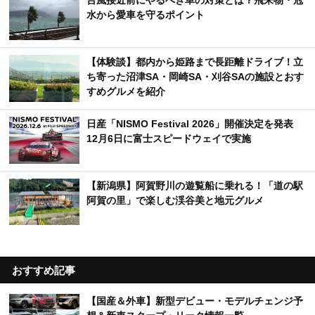
台風接近前にやるべき車の対策とは？飛来物・冠
水から愛車を守るポイント
【体験談】都内から姫路まで長距離ドライブ！立
ち寄った沼津SA・岡崎SA・刈谷SAの施設とおす
すめグルメを紹介
日産「NISMO Festival 2026」開催決定を発表
12月6日に富士スピードウェイで実施
【新潟県】阿賀野川の遊覧船に乗れる！「道の駅
阿賀の里」で楽しむ渓谷美と地元グルメ
おすすめ記事
【国産＆外車】新型デビュー・モデルチェンジ予