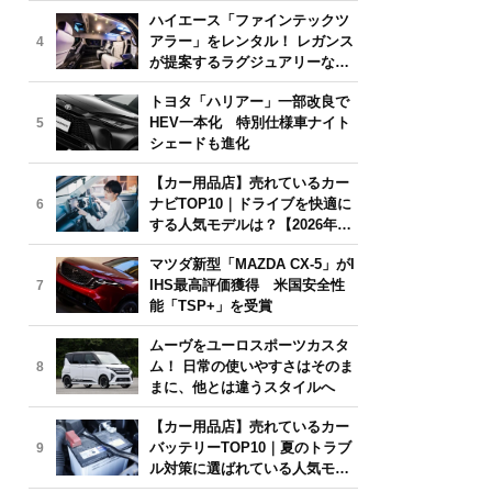
気モデルは？【2026年6月版】
ハイエース「ファインテックツ
アラー」をレンタル！ レガンス
4
が提案するラグジュアリーな移
動体験
トヨタ「ハリアー」一部改良で
HEV一本化 特別仕様車ナイト
5
シェードも進化
【カー用品店】売れているカー
ナビTOP10｜ドライブを快適に
6
する人気モデルは？【2026年6
月版】
マツダ新型「MAZDA CX-5」がI
IHS最高評価獲得 米国安全性
7
能「TSP+」を受賞
ムーヴをユーロスポーツカスタ
ム！ 日常の使いやすさはそのま
8
まに、他とは違うスタイルへ
【カー用品店】売れているカー
バッテリーTOP10｜夏のトラブ
9
ル対策に選ばれている人気モデ
ルは？【2026年6月版】