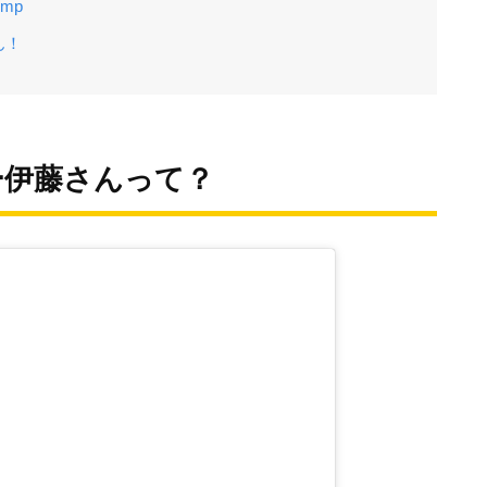
imp
ん！
ー伊藤さんって？