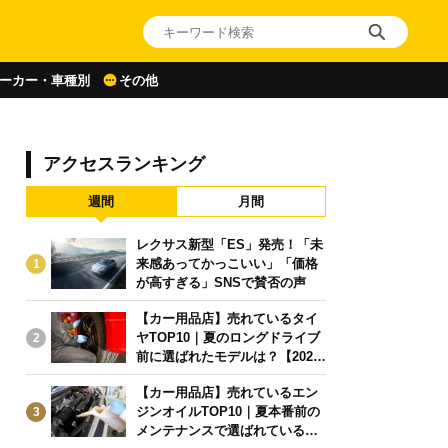
ーカー・車種別
その他
アクセスランキング
週間
月間
レクサス新型「ES」発売！「未
来感あってかっこいい」「価格
1
が高すぎる」SNSで賛否の声
【カー用品店】売れているタイ
ヤTOP10｜夏のロングドライブ
2
前に選ばれたモデルは？【2026
年6月版】
【カー用品店】売れているエン
ジンオイルTOP10｜夏本番前の
3
メンテナンスで選ばれている人