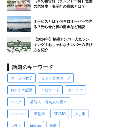
【車の警告灯（ランプ）一覧】色別
の危険度・表示灯の意味とは？
オービスとは？何キロオーバーで光
る？光らせた後の罰金など解説
【2024年】希望ナンバー人気ラン
キング！おしゃれなナンバーの選び
方を紹介
話題のキーワード
カーラバ女子
モトメガネカーズ
おすすめ記事
エピソード
カーラバ
バイク
芸能人・有名人の愛車
sotoshiru
新型車
DRIMO
推し車
コラム
pickup
新着