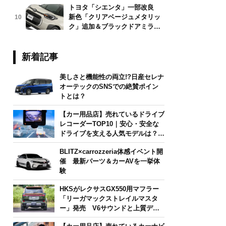
トヨタ「シエンタ」一部改良
新色「クリアベージュメタリッ
10
ク」追加＆ブラックドアミラー
採用
新着記事
美しさと機能性の両立!?日産セレナ
オーテックのSNSでの絶賛ポイン
トとは？
【カー用品店】売れているドライブ
レコーダーTOP10｜安心・安全な
ドライブを支える人気モデルは？
【2026年6月版】
BLITZ×carrozzeria体感イベント開
催 最新パーツ＆カーAVを一挙体
験
HKSがレクサスGX550用マフラー
「リーガマックストレイルマスタ
ー」発売 V6サウンドと上質デザ
インを両立