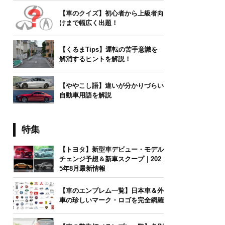
【車のクイズ】初心者から上級者向
けまで幅広く出題！
【くるまTips】運転の苦手意識を
解消するヒントを解説！
【ややこし語】違いが分かりづらい
自動車用語を解説
特集
【トヨタ】新型車デビュー・モデル
チェンジ予想＆新車スクープ｜202
5年8月最新情報
【車のエンブレム一覧】日本車＆外
車の珍しいマーク・ロゴを完全網羅