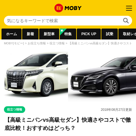
ホーム
新着
新型車
特集
PICK UP
試乗
取材レ
MOBY[モビー]
>
お役立ち情報
>
役立つ情報
>
【高級ミニバンvs高級セダン】快適さやコスト
役立つ情報
2018年08月27日
更新
【高級ミニバンvs高級セダン】快適さやコストで徹
底比較！おすすめはどっち？