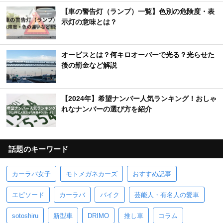
【車の警告灯（ランプ）一覧】色別の危険度・表
示灯の意味とは？
オービスとは？何キロオーバーで光る？光らせた
後の罰金など解説
【2024年】希望ナンバー人気ランキング！おしゃ
れなナンバーの選び方を紹介
話題のキーワード
カーラバ女子
モトメガネカーズ
おすすめ記事
エピソード
カーラバ
バイク
芸能人・有名人の愛車
sotoshiru
新型車
DRIMO
推し車
コラム