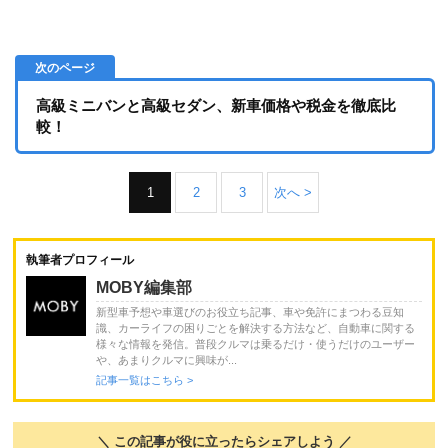
高級ミニバンと高級セダン、新車価格や税金を徹底比
較！
1
2
3
次へ >
執筆者プロフィール
MOBY編集部
新型車予想や車選びのお役立ち記事、車や免許にまつわる豆知
識、カーライフの困りごとを解決する方法など、自動車に関する
様々な情報を発信。普段クルマは乗るだけ・使うだけのユーザー
や、あまりクルマに興味が...
記事一覧はこちら >
＼ この記事が役に立ったらシェアしよう ／