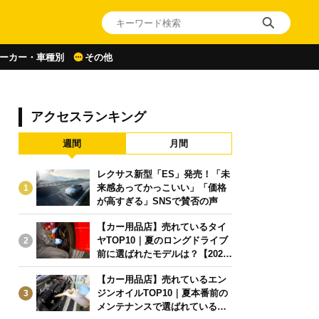
ーカー・車種別
その他
アクセスランキング
週間
月間
レクサス新型「ES」発売！「未
来感あってかっこいい」「価格
1
が高すぎる」SNSで賛否の声
【カー用品店】売れているタイ
ヤTOP10｜夏のロングドライブ
2
前に選ばれたモデルは？【2026
年6月版】
【カー用品店】売れているエン
ジンオイルTOP10｜夏本番前の
3
メンテナンスで選ばれている人