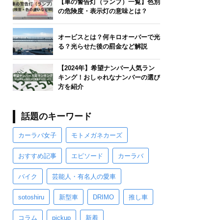
【車の警告灯（ランプ）一覧】色別
の危険度・表示灯の意味とは？
オービスとは？何キロオーバーで光
る？光らせた後の罰金など解説
【2024年】希望ナンバー人気ラン
キング！おしゃれなナンバーの選び
方を紹介
話題のキーワード
カーラバ女子
モトメガネカーズ
おすすめ記事
エピソード
カーラバ
バイク
芸能人・有名人の愛車
sotoshiru
新型車
DRIMO
推し車
コラム
pickup
新着