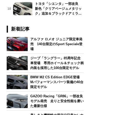
トヨタ「シエンタ」一部改良
新色「クリアベージュメタリッ
10
ク」追加＆ブラックドアミラー
採用
新着記事
アルファ ロメオ ジュニア限定車発
売 140台限定のSport Speciale登
場
ジープ「ラングラー」85周年記念
車登場 専用ホイール＆チェック柄
内装を採用した100台限定モデル
BMW M2 CS Edition EDGE登場
Mパフォーマンスパーツ装備の40台
限定モデル
GAZOO Racing「GR86」一部改良
モデル発売 走りと安全性能を磨い
た最新仕様