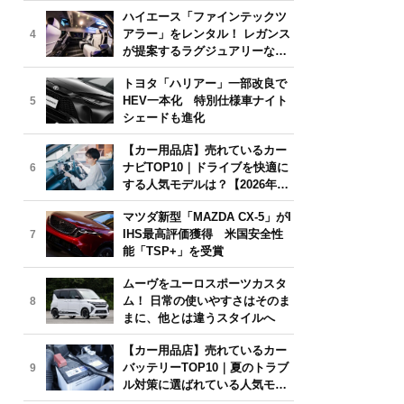
気モデルは？【2026年6月版】
ハイエース「ファインテックツ
アラー」をレンタル！ レガンス
4
が提案するラグジュアリーな移
動体験
トヨタ「ハリアー」一部改良で
HEV一本化 特別仕様車ナイト
5
シェードも進化
【カー用品店】売れているカー
ナビTOP10｜ドライブを快適に
6
する人気モデルは？【2026年6
月版】
マツダ新型「MAZDA CX-5」がI
IHS最高評価獲得 米国安全性
7
能「TSP+」を受賞
ムーヴをユーロスポーツカスタ
ム！ 日常の使いやすさはそのま
8
まに、他とは違うスタイルへ
【カー用品店】売れているカー
バッテリーTOP10｜夏のトラブ
9
ル対策に選ばれている人気モデ
ルは？【2026年6月版】