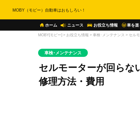
MOBY（モビー）自動車はおもしろい！
ホーム
ニュース
お役立ち情報
車を楽
MOBY[モビー]
>
お役立ち情報
>
車検･メンテナンス
>
セルモ
車検･メンテナンス
セルモーターが回らな
修理方法・費用