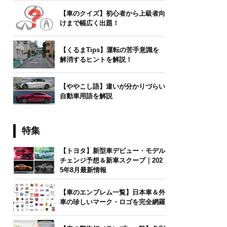
【車のクイズ】初心者から上級者向
けまで幅広く出題！
【くるまTips】運転の苦手意識を
解消するヒントを解説！
【ややこし語】違いが分かりづらい
自動車用語を解説
特集
【トヨタ】新型車デビュー・モデル
チェンジ予想＆新車スクープ｜202
5年8月最新情報
【車のエンブレム一覧】日本車＆外
車の珍しいマーク・ロゴを完全網羅