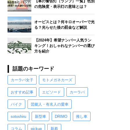
【車の警告灯（ランプ）一覧】色別
の危険度・表示灯の意味とは？
オービスとは？何キロオーバーで光
る？光らせた後の罰金など解説
【2024年】希望ナンバー人気ラン
キング！おしゃれなナンバーの選び
方を紹介
話題のキーワード
カーラバ女子
モトメガネカーズ
おすすめ記事
エピソード
カーラバ
バイク
芸能人・有名人の愛車
sotoshiru
新型車
DRIMO
推し車
コラム
pickup
新着