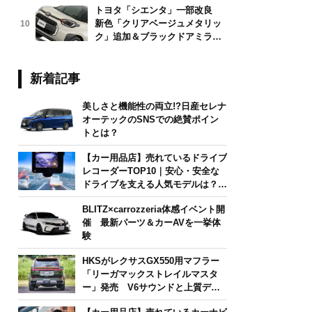
トヨタ「シエンタ」一部改良
新色「クリアベージュメタリッ
10
ク」追加＆ブラックドアミラー
採用
新着記事
美しさと機能性の両立!?日産セレナ
オーテックのSNSでの絶賛ポイン
トとは？
【カー用品店】売れているドライブ
レコーダーTOP10｜安心・安全な
ドライブを支える人気モデルは？
【2026年6月版】
BLITZ×carrozzeria体感イベント開
催 最新パーツ＆カーAVを一挙体
験
HKSがレクサスGX550用マフラー
「リーガマックストレイルマスタ
ー」発売 V6サウンドと上質デザ
インを両立