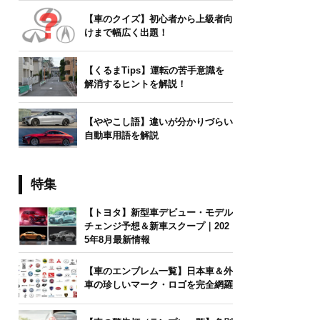
【車のクイズ】初心者から上級者向
けまで幅広く出題！
【くるまTips】運転の苦手意識を
解消するヒントを解説！
【ややこし語】違いが分かりづらい
自動車用語を解説
特集
【トヨタ】新型車デビュー・モデル
チェンジ予想＆新車スクープ｜202
5年8月最新情報
【車のエンブレム一覧】日本車＆外
車の珍しいマーク・ロゴを完全網羅