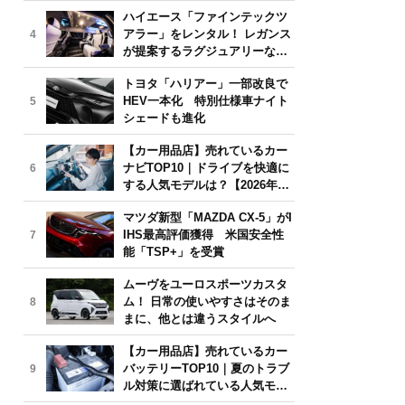
気モデルは？【2026年6月版】
ハイエース「ファインテックツ
アラー」をレンタル！ レガンス
4
が提案するラグジュアリーな移
動体験
トヨタ「ハリアー」一部改良で
HEV一本化 特別仕様車ナイト
5
シェードも進化
【カー用品店】売れているカー
ナビTOP10｜ドライブを快適に
6
する人気モデルは？【2026年6
月版】
マツダ新型「MAZDA CX-5」がI
IHS最高評価獲得 米国安全性
7
能「TSP+」を受賞
ムーヴをユーロスポーツカスタ
ム！ 日常の使いやすさはそのま
8
まに、他とは違うスタイルへ
【カー用品店】売れているカー
バッテリーTOP10｜夏のトラブ
9
ル対策に選ばれている人気モデ
ルは？【2026年6月版】