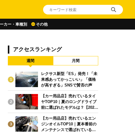
ーカー・車種別
その他
アクセスランキング
週間
月間
レクサス新型「ES」発売！「未
来感あってかっこいい」「価格
1
が高すぎる」SNSで賛否の声
【カー用品店】売れているタイ
ヤTOP10｜夏のロングドライブ
2
前に選ばれたモデルは？【2026
年6月版】
【カー用品店】売れているエン
ジンオイルTOP10｜夏本番前の
3
メンテナンスで選ばれている人