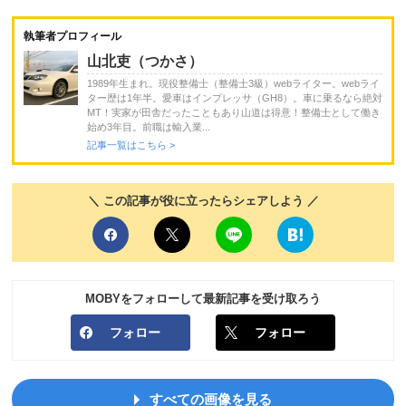
執筆者プロフィール
山北吏（つかさ）
1989年生まれ。現役整備士（整備士3級）webライター。webライ
ター歴は1年半。愛車はインプレッサ（GH8）。車に乗るなら絶対
MT！実家が田舎だったこともあり山道は得意！整備士として働き
始め3年目。前職は輸入業...
記事一覧はこちら >
＼ この記事が役に立ったらシェアしよう ／
MOBYをフォローして最新記事を受け取ろう
フォロー
フォロー
すべての画像を見る