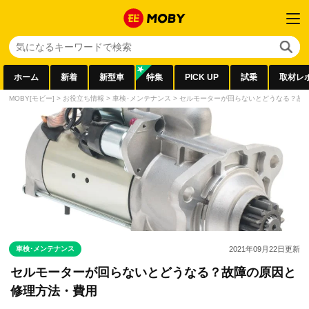
ホーム
新着
新型車
特集
PICK UP
試乗
取材レ
MOBY[モビー]
>
お役立ち情報
>
車検･メンテナンス
>
セルモーターが回らないとどうなる？故
車検･メンテナンス
2021年09月22日
更新
セルモーターが回らないとどうなる？故障の原因と
修理方法・費用