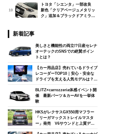
トヨタ「シエンタ」一部改良
新色「クリアベージュメタリッ
10
ク」追加＆ブラックドアミラー
採用
新着記事
美しさと機能性の両立!?日産セレナ
オーテックのSNSでの絶賛ポイン
トとは？
【カー用品店】売れているドライブ
レコーダーTOP10｜安心・安全な
ドライブを支える人気モデルは？
【2026年6月版】
BLITZ×carrozzeria体感イベント開
催 最新パーツ＆カーAVを一挙体
験
HKSがレクサスGX550用マフラー
「リーガマックストレイルマスタ
ー」発売 V6サウンドと上質デザ
インを両立