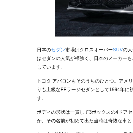
日本の
セダン
市場はクロスオーバー
SUV
の人
はセダンの人気が根強く、日本のメーカーも
しています。
トヨタ アバロンもそのうちのひとつ。アメ
りも上級なFFラージセダンとして1994年
す。
ボディの形状は一貫して3ボックスの4ドア
が、その名前が初めて出た当時は奇抜な車と