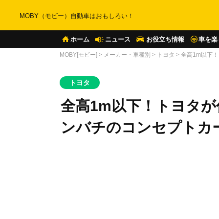
MOBY（モビー）自動車はおもしろい！
ホーム
ニュース
お役立ち情報
車を楽
MOBY[モビー]
>
メーカー・車種別
>
トヨタ
>
全高1m以下
トヨタ
全高1m以下！トヨタが
ンバチのコンセプトカ