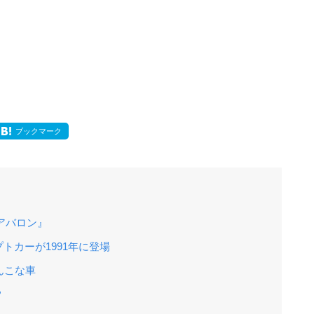
ブックマーク
アバロン』
トカーが1991年に登場
んこな車
？