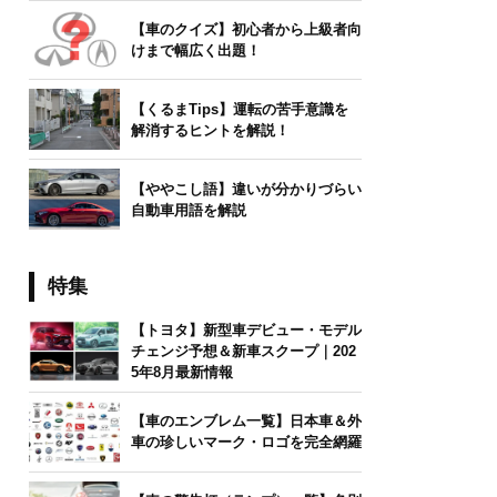
【車のクイズ】初心者から上級者向
けまで幅広く出題！
【くるまTips】運転の苦手意識を
解消するヒントを解説！
【ややこし語】違いが分かりづらい
自動車用語を解説
特集
【トヨタ】新型車デビュー・モデル
チェンジ予想＆新車スクープ｜202
5年8月最新情報
【車のエンブレム一覧】日本車＆外
車の珍しいマーク・ロゴを完全網羅