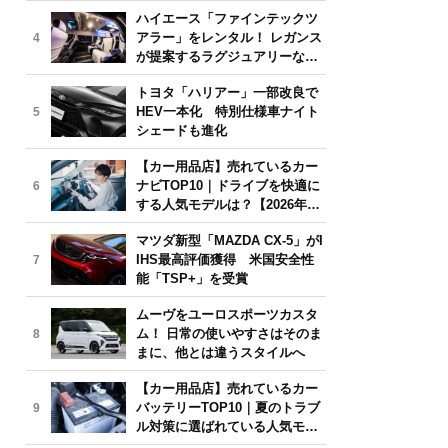
気モデルは？【2026年6月版】
ハイエース「ファインテックツ
アラー」をレンタル！ レガンス
4
が提案するラグジュアリーな移
動体験
トヨタ「ハリアー」一部改良で
HEV一本化 特別仕様車ナイト
5
シェードも進化
【カー用品店】売れているカー
ナビTOP10｜ドライブを快適に
6
する人気モデルは？【2026年6
月版】
マツダ新型「MAZDA CX-5」がI
IHS最高評価獲得 米国安全性
7
能「TSP+」を受賞
ムーヴをユーロスポーツカスタ
ム！ 日常の使いやすさはそのま
8
まに、他とは違うスタイルへ
【カー用品店】売れているカー
バッテリーTOP10｜夏のトラブ
9
ル対策に選ばれている人気モデ
ルは？【2026年6月版】