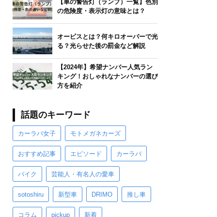
【車の警告灯（ランプ）一覧】色別
の危険度・表示灯の意味とは？
オービスとは？何キロオーバーで光
る？光らせた後の罰金など解説
【2024年】希望ナンバー人気ラン
キング！おしゃれなナンバーの選び
方を紹介
話題のキーワード
カーラバ女子
モトメガネカーズ
おすすめ記事
エピソード
カーラバ
バイク
芸能人・有名人の愛車
sotoshiru
新型車
DRIMO
推し車
コラム
pickup
新着