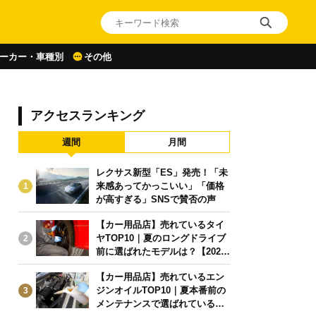
ーカー・車種別
その他
アクセスランキング
週間
月間
レクサス新型「ES」発売！「未
来感あってかっこいい」「価格
1
が高すぎる」SNSで賛否の声
【カー用品店】売れているタイ
ヤTOP10｜夏のロングドライブ
2
前に選ばれたモデルは？【2026
年6月版】
【カー用品店】売れているエン
ジンオイルTOP10｜夏本番前の
3
メンテナンスで選ばれている人