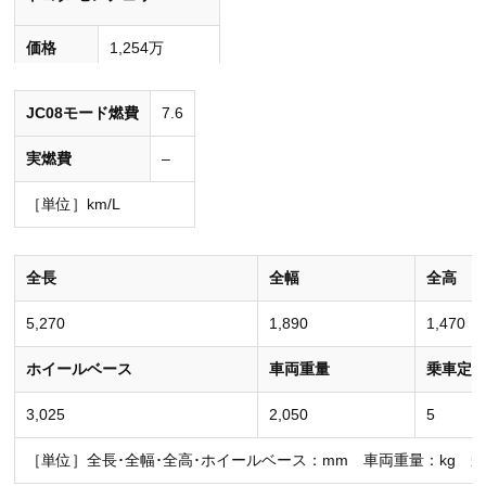
価格
1,254万
［単位］円（消費税込み）
JC08モード燃費
7.6
実燃費
–
［単位］km/L
全長
全幅
全高
5,270
1,890
1,470
ホイールベース
車両重量
乗車定
3,025
2,050
5
［単位］全長･全幅･全高･ホイールベース：mm 車両重量：kg 