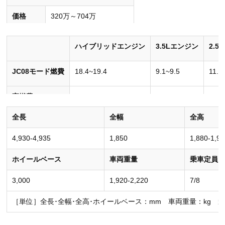
価格
320万～704万
［単位］円（消費税込み）
ハイブリッドエンジン
3.5Lエンジン
2.5
JC08モード燃費
18.4~19.4
9.1~9.5
11.4
実燃費
–
–
–
全長
全幅
全高
［単位］km/L
4,930-4,935
1,850
1,880-1,95
ホイールベース
車両重量
乗車定員
3,000
1,920-2,220
7/8
［単位］全長･全幅･全高･ホイールベース：mm 車両重量：kg 