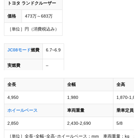
トヨタ ランドクルーザー
価格
473万～683万
［単位］円（消費税込み）
JC08モード
燃費
6.7~6.9
実燃費
–
［単位］km/L
全長
全幅
全高
4,950
1,980
1,870-1,88
ホイールベース
車両重量
乗車定員
2,850
2,430-2,690
5/8
［単位］全長･全幅･全高･ホイールベース：mm 車両重量：kg 