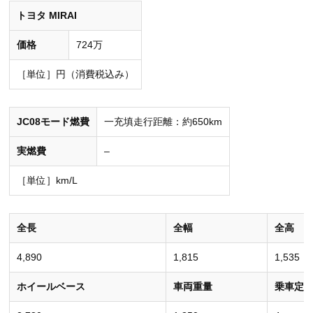
トヨタ MIRAI
価格
724万
［単位］円（消費税込み）
JC08モード燃費
一充填走行距離：約650km
実燃費
–
［単位］km/L
全長
全幅
全高
4,890
1,815
1,535
ホイールベース
車両重量
乗車定