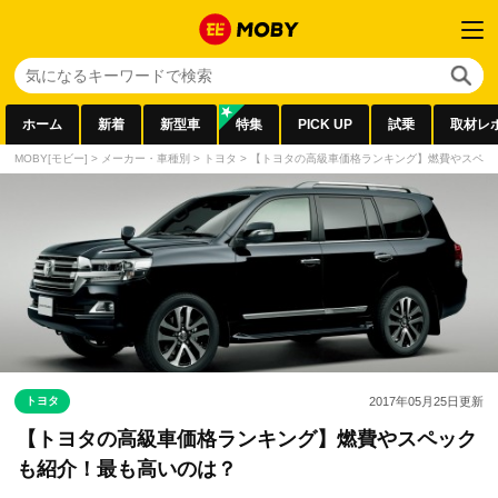
ホーム
新着
新型車
特集
PICK UP
試乗
取材レ
MOBY[モビー]
>
メーカー・車種別
>
トヨタ
>
【トヨタの高級車価格ランキング】燃費やスペッ
トヨタ
2017年05月25日
更新
【トヨタの高級車価格ランキング】燃費やスペック
も紹介！最も高いのは？