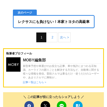
レクサスにも負けない！本家トヨタの高級車
1
2
次へ >
執筆者プロフィール
MOBY編集部
新型車予想や車選びのお役立ち記事、車や免許にまつわる豆知
識、カーライフの困りごとを解決する方法など、自動車に関する
様々な情報を発信。普段クルマは乗るだけ・使うだけのユーザー
や、あまりクルマに興味が...
記事一覧はこちら >
＼ この記事が役に立ったらシェアしよう ／