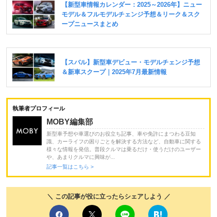
執筆者プロフィール
MOBY編集部
新型車予想や車選びのお役立ち記事、車や免許にまつわる豆知
識、カーライフの困りごとを解決する方法など、自動車に関する
様々な情報を発信。普段クルマは乗るだけ・使うだけのユーザー
や、あまりクルマに興味が...
記事一覧はこちら >
＼ この記事が役に立ったらシェアしよう ／