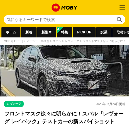
ホーム
新着
新型車
特集
PICK UP
試乗
取材レ
MOBY[モビー]
>
メーカー・車種別
>
スバル
>
レヴォーグ
>
フロントマスク徐々に明らかに！ス
レヴォーグ
2023年07月24日
更新
フロントマスク徐々に明らかに！スバル『レヴォー
グ レイバック』テストカーの新スパイショット