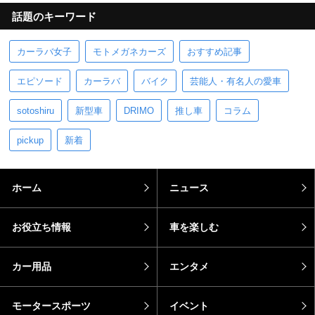
話題のキーワード
カーラバ女子
モトメガネカーズ
おすすめ記事
エピソード
カーラバ
バイク
芸能人・有名人の愛車
sotoshiru
新型車
DRIMO
推し車
コラム
pickup
新着
ホーム
ニュース
お役立ち情報
車を楽しむ
カー用品
エンタメ
モータースポーツ
イベント