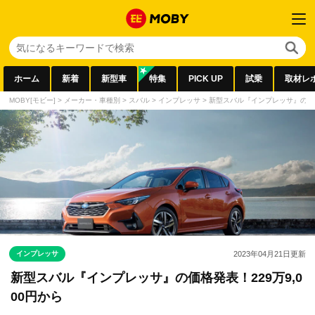
ホーム
新着
新型車
特集
PICK UP
試乗
取材レ
MOBY[モビー]
>
メーカー・車種別
>
スバル
>
インプレッサ
>
新型スバル『インプレッサ』の価格発
インプレッサ
2023年04月21日
更新
新型スバル『インプレッサ』の価格発表！229万9,0
00円から