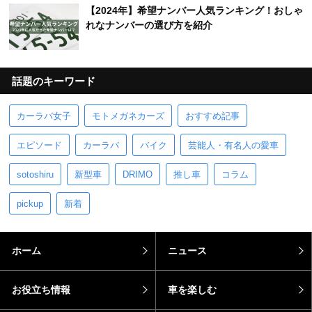
【2024年】希望ナンバー人気ランキング！おしゃ
れなナンバーの選び方を紹介
話題のキーワード
カーラバ女子
モトメガネカーズ
おすすめ記事
エピソード
カーラバ
バイク
芸能人・有名人の愛車
sotoshiru
新型車
DRIMO
推し車
コラム
pickup
新着
ホーム
ニュース
お役立ち情報
車を楽しむ