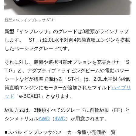
新型スバル インプレッサ ST-H
新型『インプレッサ』のグレードは3種類がラインナップ
します。「ST」は2.0L水平対向4気筒直噴エンジンを搭載
したベーシックグレードです。
それに対し、装備や選択可能オプションを充実させた「S
T-G」と、アダプティブドライビングビームや電動パワー
シートなどが標準で備わる「ST-H」は、2.0L水平対向4気
筒直噴エンジンにモーターが追加されたマイルド
ハイブリ
ッド
「e-BOXER」となります。
駆動方式は、3種類すべてのグレードに前輪駆動（FF）と
シンメトリカル
AWD
（
4WD
）が用意されます。
■スバル インプレッサのメーカー希望小売価格一覧